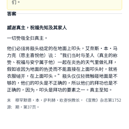
们。
答案
感谢真主，祝福先知及其家人
一切赞颂全归真主。
Make an impact on millions of lives
他们必须将额头稳定的在地面上叩头，艾奈斯·本·马
with your contribution today
力克（愿主喜悦他）说：“我们当时与圣人（真主的称
赞、祝福与安宁属于他）一起在炎热的天气里做礼拜，
Your support is crucial for our mission.
假如谁因为地面的热烫而不能直接在上面叩头时，就将
衣服铺开，在上面叩头。”额头仅仅轻微触碰地面是不
The Prophet (ﷺ) said:
够的，他们的叩头是不正确的，所以他们的拜功也是不
"A person who leads others to doing what is
good will earn the same reward as those who
正确的，因为，叩头是拜功的要素之一。真主至知。
do it."
来
穆罕默德·本·萨利赫·欧赛悯教长，《宣教》杂志第1752
(MUSLIM, 1893)
源
:
期，第37页。
Support IslamQA