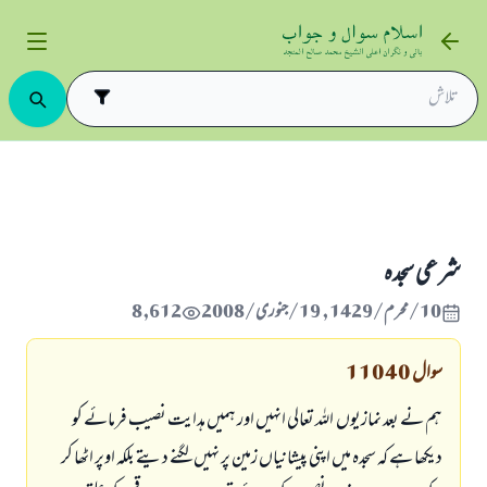
احکام نماز
نماز کا طریقہ
شرعى سجدہ
شرعى سجدہ
10/محرم/1429 , 19/جنوری/2008
8,612
سوال
11040
ہم نے بعد نمازيوں ـ اللہ تعالى انہيں اور ہميں ہدايت نصيب فرمائےـ كو
ديكھا ہے كہ سجدہ ميں اپنى پيشانياں زمين پر نہيں لگنے ديتے بلكہ اوپر اٹھا كر