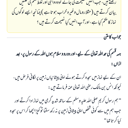
ركھتے ہيں، جب انہيں نصيحت كى جائے تو وہ واہى اور غلط قسم كى علتيں
بيان كرتے ہيں ( مثلا رومال وغيرہ خراب ہوتا ہے ) چنانچہ ايسے لوگوں كى
نماز كا حكم كيا ہے، اور آپ انہيں كيا نصيحت كرتے ہيں ؟
جواب کا متن
ہمہ قسم کی حمد اللہ تعالی کے لیے، اور دورو و سلام ہوں اللہ کے رسول پر، بعد
ازاں:
ان كے ليے نماز ميں سجدہ كرتے ہوئے اپنى پيشانياں زمين پر لگانى فرض ہيں،
كيونكہ انس بن مالك رضى اللہ تعالى عنہ فرماتے ہيں:
جواب نمبر 110845 نے نکاح ٹوٹنے سے بچایا۔
" ہم رسول كريم صلى اللہ عليہ وسلم كے ساتھ شديد گرمى ميں نماز ادا كرتے اور
جب ہم ميں سے كوئى شخص اپنى پيشانى زمين پر نہ ركھ سكتا تو كپڑا بچھا كر اس پر سجدہ
امت مسلمہ کے واسطے جوابات پیش کرنے کے لیے ہماری مدد کریں
كيا كرتا تھا "
رسول اللہ صلی اللہ علیہ و سلم کا فرمان ہے: