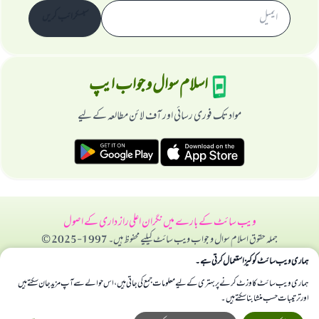
سبسکرائب کریں
اسلام سوال و جواب ایپ
مواد تک فوری رسائی اور آف لائن مطالعہ کے لیے
ویب سائٹ کے بارے میں
نگران اعلی
راز داری کے اصول
جملہ حقوق اسلام سوال و جواب ویب سائٹ کیلیے محفوظ ہیں۔ 1997-2025 ©
ہماری ویب سائٹ کوکیز استعمال کرتی ہے۔
ہماری ویب سائٹ کا وزٹ کرنے پر بہتری کے لیے معلومات جمع کی جاتی ہیں، اس حوالے سے آپ مزید جان سکتے ہیں
اور ترتیبات حسب منشا بنا سکتے ہیں۔