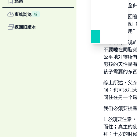
档案
一切赞颂，全
离线浏览
新
我们在许多回
子，敬请参阅
返回旧版本
在“生活费用
至于我们所说
不要睡在同胞
公平地对待所
男孩的天性是
Ma
孩子需要的东
综上所述，父
间；也可以把
同住在另一个
我们必须要提
"
1 必须要注意
而住；真主的
拜；十岁的时