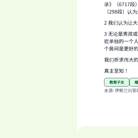
录》（6717
（298段）认
2 我们认为让
3 无论是男孩
近单独的一个
个房间是更好
我们祈求伟大
真主至知！
教育子女
来源
:
伊斯兰问答