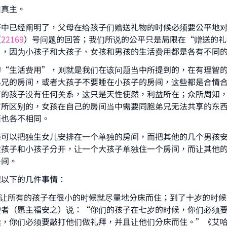
归真主。
答中已经阐明了，父母在给孩子们赠送礼物的时候必须要公平地
（
22169
）号问题的回答；我们所说的公平只是局限在“赠送的礼
”，因为小孩子和大孩子、女孩和男孩的生活费用都是各有不同
的“生活费用”，则就是我们在该问题当中所提到的，在有理智
弟兄的房间，或者大孩子不要睡在小孩子的房间，这些都是合情
有的孩子没有任何关系，这只是天性使然，利益所在；众所周知
有所区别的，女孩在自己的房间当中需要同胞弟兄无法共享的东
ke an impact on millions of lives with y
西也各不相同。
contribution today
亲可以把独生女儿安排在一个单独的房间，而把其他的几个男孩
大孩子和小孩子分开，让一个大孩子单独住一个房间，而让其他
Your support is crucial for our mission.
房间。
The Prophet (ﷺ) said:
醒以下的几件事情：
A person who leads others to doing what is good will earn t
，让所有的孩子在很小的时候就尽量地分床而住；到了十岁的时
same reward as those who do it."
使者（愿主福安之）说：“你们的孩子在七岁的时候，你们必须
(MUSLIM, 1893)
候，你们必须要敲打他们做礼拜，并且让他们分床而住。”《艾