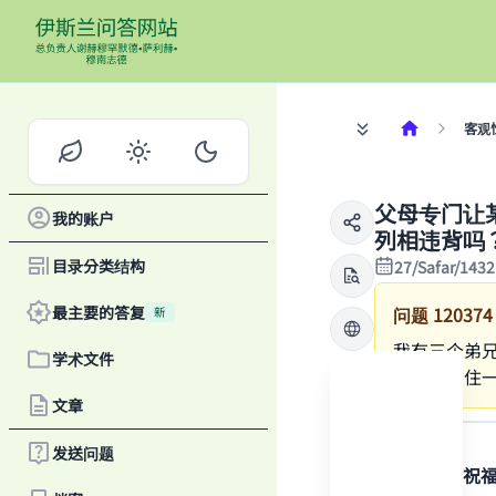
客观
父母专门让
我的账户
列相违背吗
目录分类结构
27/Safar/143
最主要的答复
问题
120374
新
我有三个弟兄
学术文件
让我独自住
文章
答案
发送问题
感谢真主，祝