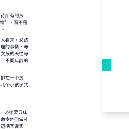
对待所有的孩
物”，而不是
的。
的人看来，女孩
合理的事情，与
，女孩的天性与
西，不同年龄的
our
安排在一个房
的几个小孩子共
he
候，必须要分床
要命令他们做礼
哈迈德圣训实