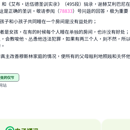
段）和《艾布·达伍德圣训实录》（495段）辑录，谢赫艾利巴尼
为这是正确的圣训。敬请参阅（
78833
）号问题的回答，极为重要
Support IslamQA
大孩子和小孩子共同睡在一个房间是没有益处的；
或者是女孩，在有的时候每个人睡在单独的房间，也许没有好处
人，会教唆他、怂恿他违法犯罪，如果有两三个人，则不然，所
的。
的真主改善穆斯林家庭的情况，使所有的父母顺利地照顾和关怀
睡觉的仪节
网站