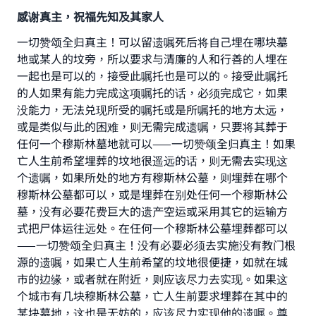
感谢真主，祝福先知及其家人
一切赞颂全归真主！可以留遗嘱死后将自己埋在哪块墓
地或某人的坟旁，所以要求与清廉的人和行善的人埋在
一起也是可以的，接受此嘱托也是可以的。接受此嘱托
的人如果有能力完成这项嘱托的话，必须完成它，如果
没能力，无法兑现所受的嘱托或是所嘱托的地方太远，
或是类似与此的困难，则无需完成遗嘱，只要将其葬于
任何一个穆斯林墓地就可以——一切赞颂全归真主！如果
亡人生前希望埋葬的坟地很遥远的话，则无需去实现这
Make an impact on millions of lives
个遗嘱，如果所处的地方有穆斯林公墓，则埋葬在哪个
with your contribution today
穆斯林公墓都可以，或是埋葬在别处任何一个穆斯林公
墓，没有必要花费巨大的遗产空运或采用其它的运输方
Your support is crucial for our mission.
式把尸体运往远处。在任何一个穆斯林公墓埋葬都可以
The Prophet (ﷺ) said:
——一切赞颂全归真主！没有必要必须去实施没有教门根
"A person who leads others to doing what is
源的遗嘱，如果亡人生前希望的坟地很便捷，如就在城
good will earn the same reward as those who
市的边缘，或者就在附近，则应该尽力去实现。如果这
do it."
个城市有几块穆斯林公墓，亡人生前要求埋葬在其中的
某块墓地，这也是无妨的，应该尽力实现他的遗嘱。尊