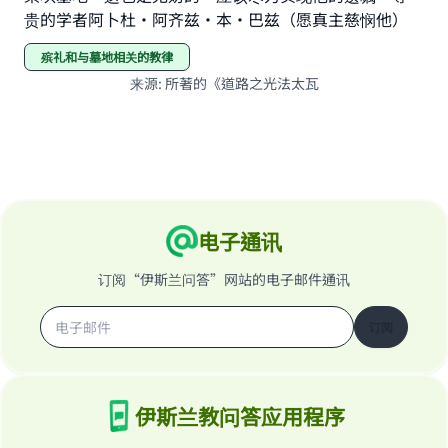
(MUSLIM, 1893)
贵的学者阿卜杜·阿齐兹·本·巴兹（愿真主慈悯他）
殡礼和与墓地相关的教律
Support IslamQA
来源
:
所著的《道路之光法太瓦
电子通讯
订阅“伊斯兰问答”网站的电子邮件通讯
订阅
伊斯兰教问答应用程序