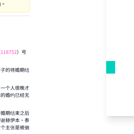
约。
（
118752
）号
妻子的待婚期结
our
另一个人很晚才
俩的婚约已经无
待婚期结束之后
的谢赫伊本·泰
he
这个主张是被侧