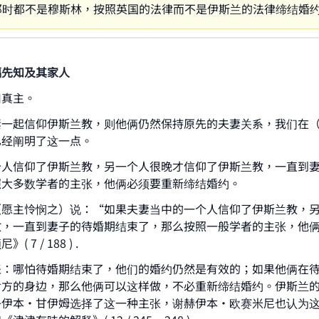
那时都不是穆斯林，按照英国的法律而不是伊斯兰的法律缔结婚
福先知及其家人
归真主。
妻一起信仰伊斯兰教，则他俩仍然保持原先的夫妻关系，我们在
已经阐明了这一点。
个人信仰了伊斯兰教，另一个人很晚才信仰了伊斯兰教，一直到
照大多数学者的主张，他俩必须要重新缔结婚约。
ke an impact on millions of lives with y
（愿主怜悯之）说：“如果夫妻当中的一个人信仰了伊斯兰教，
contribution today
教，一直到妻子的待婚期结束了，那么按照一般学者的主张，他
7 / 188 ) .
Your support is crucial for our mission.
张：哪怕待婚期结束了，他们的婚约仍然是有效的；如果他俩在
The Prophet (ﷺ) said:
对方的身边，那么他俩可以这样做，不必重新缔结婚约。伊斯兰
A person who leads others to doing what is good will earn t
子伊本·甘伊姆选择了这一种主张，谢赫伊本·欧赛米尼也认为
same reward as those who do it."