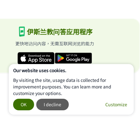
伊斯兰教问答应用程序
更快地访问内容，无需互联网浏览的能力
Our website uses cookies.
By visiting the site, usage data is collected for
improvement purposes. You can learn more and
customize your options.
OK
I decline
Customize