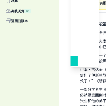
档案
问题是我俩
离线浏览
新
答案
返回旧版本
感谢真主，祝
一切赞颂，全
如果叛教的夫
问题的回答中
如果其中的一
束了，那么按
Ma
伊本·古达麦
信仰了伊斯兰
效了。”《穆额尼》( 
一部分学者主
仍然愿意回到
"
米业和他的弟