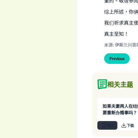
重的。敬请参阅《津津
综上所述，你
我们祈求真主
真主至知！
来源
:
伊斯兰问答
Previous
相关主题
如果夫妻两人在结
要重新办婚事吗？
保存
下载