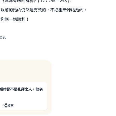
有味的解释》( 12 / 245 – 248 ) .
(MUSLIM, 1893)
俩以前的婚约仍然是有效的，不必重新缔结婚约。
使你俩一切顺利！
Support IslamQA
网站
婚时都不是礼拜之人，他俩
分享