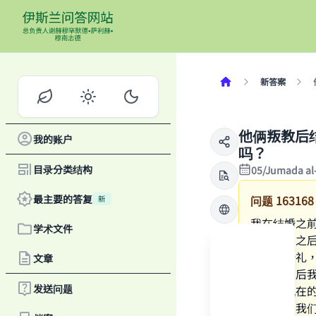
新答案
他俩叛教后
我的账户
吗？
目录分类结构
05/Jumada al
最主要的答复
问题
163168
新
我在结婚之
学术文件
一段时间之
方式的婚礼
文章
几个月之后
发送问题
好；我现在
怎么做？我