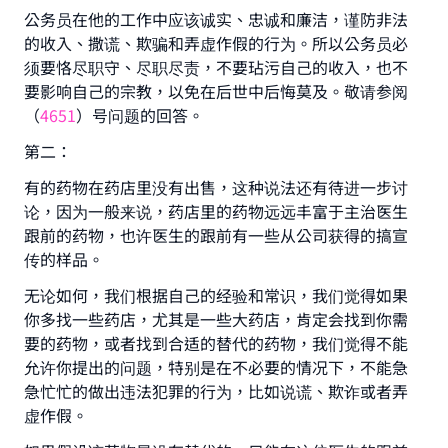
公务员在他的工作中应该诚实、忠诚和廉洁，谨防非法
的收入、撒谎、欺骗和弄虚作假的行为。所以公务员必
须要恪尽职守、尽职尽责，不要玷污自己的收入，也不
要影响自己的宗教，以免在后世中后悔莫及。敬请参阅
（
4651
）号问题的回答。
第二：
Make an impact on millions of lives
有的药物在药店里没有出售，这种说法还有待进一步讨
论，因为一般来说，药店里的药物远远丰富于主治医生
with your contribution today
跟前的药物，也许医生的跟前有一些从公司获得的搞宣
传的样品。
Your support is crucial for our mission.
无论如何，我们根据自己的经验和常识，我们觉得如果
The Prophet (ﷺ) said:
你多找一些药店，尤其是一些大药店，肯定会找到你需
"A person who leads others to doing what is
要的药物，或者找到合适的替代的药物，我们觉得不能
good will earn the same reward as those who
do it."
允许你提出的问题，特别是在不必要的情况下，不能急
急忙忙的做出违法犯罪的行为，比如说谎、欺诈或者弄
(MUSLIM, 1893)
虚作假。