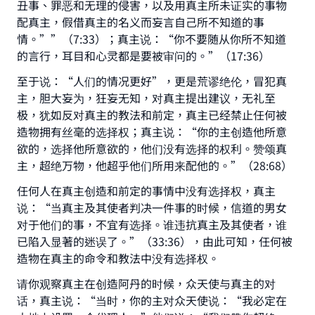
丑事、罪恶和无理的侵害，以及用真主所未证实的事物
配真主，假借真主的名义而妄言自己所不知道的事
情。””（7:33）；真主说：“你不要随从你所不知道
的言行，耳目和心灵都是要被审问的。”（17:36）
至于说：“人们的情况更好”，更是荒谬绝伦，冒犯真
主，胆大妄为，狂妄无知，对真主提出建议，无礼至
极，犹如反对真主的教法和前定，真主已经禁止任何被
造物拥有丝毫的选择权；真主说：“你的主创造他所意
欲的，选择他所意欲的，他们没有选择的权利。赞颂真
主，超绝万物，他超乎他们所用来配他的。”（28:68）
任何人在真主创造和前定的事情中没有选择权，真主
Make an impact on millions of lives
说：“当真主及其使者判决一件事的时候，信道的男女
with your contribution today
对于他们的事，不宜有选择。谁违抗真主及其使者，谁
已陷入显著的迷误了。”（33:36），由此可知，任何被
Your support is crucial for our mission.
造物在真主的命令和教法中没有选择权。
The Prophet (ﷺ) said:
请你观察真主在创造阿丹的时候，众天使与真主的对
"A person who leads others to doing what is
话，真主说：“当时，你的主对众天使说：“我必定在
good will earn the same reward as those who