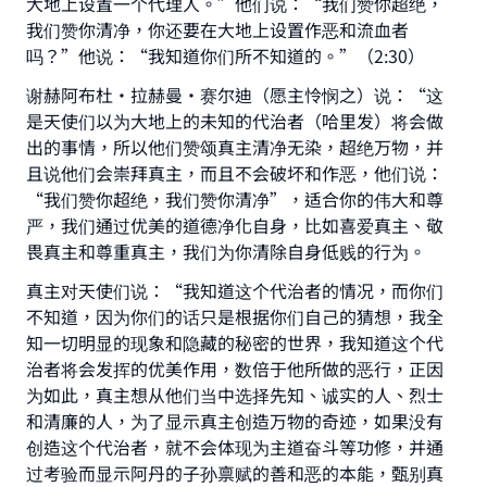
大地上设置一个代理人。”他们说：“我们赞你超绝，
do it."
我们赞你清净，你还要在大地上设置作恶和流血者
(MUSLIM, 1893)
吗？”他说：“我知道你们所不知道的。”（2:30）
谢赫阿布杜·拉赫曼·赛尔迪（愿主怜悯之）说：“这
是天使们以为大地上的未知的代治者（哈里发）将会做
Support IslamQA
出的事情，所以他们赞颂真主清净无染，超绝万物，并
且说他们会崇拜真主，而且不会破坏和作恶，他们说：
“我们赞你超绝，我们赞你清净”，适合你的伟大和尊
严，我们通过优美的道德净化自身，比如喜爱真主、敬
畏真主和尊重真主，我们为你清除自身低贱的行为。
真主对天使们说：“我知道这个代治者的情况，而你们
不知道，因为你们的话只是根据你们自己的猜想，我全
知一切明显的现象和隐藏的秘密的世界，我知道这个代
治者将会发挥的优美作用，数倍于他所做的恶行，正因
为如此，真主想从他们当中选择先知、诚实的人、烈士
和清廉的人，为了显示真主创造万物的奇迹，如果没有
创造这个代治者，就不会体现为主道奋斗等功修，并通
过考验而显示阿丹的子孙禀赋的善和恶的本能，甄别真