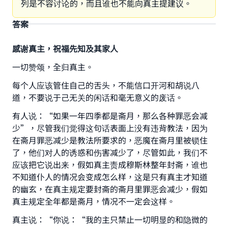
列是不容讨论的，而且谁也不能向真主提建议。
答案
感谢真主，祝福先知及其家人
一切赞颂，全归真主。
每个人应该管住自己的舌头，不能信口开河和胡说八
道，不要说于己无关的闲话和毫无意义的废话。
有人说：“如果一年四季都是斋月，那么各种罪恶会减
少”，尽管我们觉得这句话表面上没有违背教法，因为
在斋月罪恶减少是教法所要求的，恶魔在斋月里被锁住
了，他们对人的诱惑和伤害减少了，尽管如此，我们不
应该把它说出来，假如真主责成穆斯林整年封斋，谁也
不知道仆人的情况会变成怎么样，这是只有真主才知道
的幽玄，在真主规定要封斋的斋月里罪恶会减少，假如
真主规定全年都是斋月，情况不一定会这样。
真主说：“你说：“我的主只禁止一切明显的和隐微的