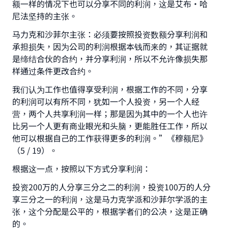
额一样的情况下也可以分享不同的利润，这是艾布·哈
尼法坚持的主张。
马力克和沙菲尔主张：必须要按照投资数额分享利润和
承担损失，因为公司的利润根据本钱而来的，其证据就
是缔结合伙的合约，并分享利润，所以不允许像损失那
样通过条件更改合约。
Make an impact on millions of lives
我们认为工作也值得享受利润，根据工作的不同，分享
with your contribution today
的利润可以有所不同，犹如一个人投资，另一个人经
营，两个人共享利润一样；那是因为其中的一个人也许
Your support is crucial for our mission.
比另一个人更有商业眼光和头脑，更能胜任工作，所以
他可以根据自己的工作获得更多的利润。”《穆额尼》
The Prophet (ﷺ) said:
（5 / 19）。
"A person who leads others to doing what is
good will earn the same reward as those who do
根据这一点，按照以下方式分享利润：
it."
投资200万的人分享三分之二的利润，投资100万的人分
(MUSLIM, 1893)
享三分之一的利润，这是马力克学派和沙菲尔学派的主
张，这个分配是公平的，根据学者们的公决，这是正确
的。