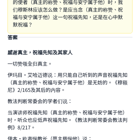
的使者（真主的称赞、祝福与安宁属于他）时，我
们穆斯林应该怎么做？是应当念（真主的称赞、祝
福与安宁属于他）这一句祝福先知，还是在心中默
默祝福？
答案
感谢真主，祝福先知及其家人
一切赞颂全归真主。
伊玛目·艾哈迈德说：用只能自己听到的声音祝福先知
Make an impact on millions of lives
（真主的称赞、祝福与安宁属于他）是无妨的。《穆额
尼》2/165及其后的内容。
with your contribution today
教法判断常委会的学者们说：
Your support is crucial for our mission.
当演讲师祝福先知（真主的称赞、祝福与安宁属于他）
The Prophet (ﷺ) said:
时，听众也应低声祝福先知。《教法判断常委会教法判
"A person who leads others to doing what is
例》8/217。
good will earn the same reward as those who
do it."
伊本·欧赛悯教长（愿主慈悯他）说：