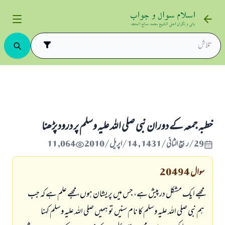
مختلف مواقع پر نماز
نماز جمعہ
خطبہ جمعہ كے دوران نبى صلى اللہ عليہ وسلم پر درود پڑھنا
خطبہ جمعہ كے دوران نبى صلى اللہ عليہ وسلم پر درود پڑھنا
29/ربيع الثاني/1431 , 14/اپریل/2010
11,064
سوال
20494
مجھے ايك مشكل درپيش ہے، جس ميں پريشان ہوں، مجھے علم ہے كہ جب
ہم نبى صلى اللہ عليہ وسلم كا نام سنيں تو ہميں صلى اللہ عليہ وسلم كہنا