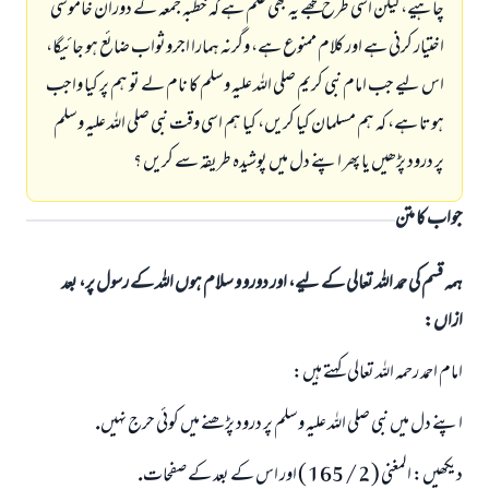
چاہيے، ليكن اسى طرح مجھے يہ بھى علم ہے كہ خطبہ جمعہ كے دوران خاموشى
اختيار كرنى ہے اور كلام ممنوع ہے، وگرنہ ہمارا اجروثواب ضائع ہو جائيگا،
اس ليے جب امام نبى كريم صلى اللہ عليہ وسلم كا نام لے تو ہم پر كيا واجب
ہوتا ہے، كہ ہم مسلمان كيا كريں، كيا ہم اسى وقت نبى صلى اللہ عليہ وسلم
پر درود پڑھيں يا پھر اپنے دل ميں پوشيدہ طريقہ سے كريں ؟
جواب کا متن
ہمہ قسم کی حمد اللہ تعالی کے لیے، اور دورو و سلام ہوں اللہ کے رسول پر، بعد
ازاں:
امام احمد رحمہ اللہ تعالى كہتے ہيں:
اپنے دل ميں نبى صلى اللہ عليہ وسلم پر درود پڑھنے ميں كوئى حرج نہيں.
ديكھيں: المغنى ( 2 / 165 ) اور اس كے بعد كے صفحات.