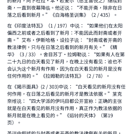
的新月，阿卜杜拉•本•欧麦尔（愿主喜悦之）继续封
斋，一直到夜幕降临。他还说：“不能开斋，除非在日
落之后看到新月。”《白海格圣训集》（2 / 435）。
在《印度法特瓦》（1 / 197）中说：“如果他们在太阳
偏西之前或者之后看到了新月：不能因此而封斋或者开
斋。”艾布•伊斯哈格•设拉子说：“封斋或者开斋的
教法律例，只与在日落之后看到的新月有关。”《精
华》（3 / 33）。舍目苏丁•拉姆勒说：“如果有人在第
二十九日的白天看见了新月，在晚上没有看见：谁也不
会认为这个新月有作用，因为在白天看见的新月是没有
任何作用的。”《拉姆勒的法特瓦》（2 / 78）。
在《揭示面具》(2 / 303)中说：“白天看见的新月没有任
何作用，在日落之后看见的新月才是教法依据。”莱克
奈维说：“四大学派的伊玛目都公开宣称：正确的主张
就是在白天看见的新月没有作用，真正作为教法依据的
新月就是在晚上看见的。”《运转的天体》（第19
页）。
Make an impact on millions of lives
圣训中叙述的与封斋或者开斋的教法律例有关的新月，