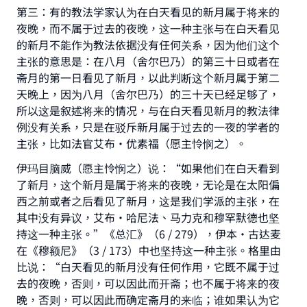
第三：有的教法学家认为在白天看见的新月属于将来的
夜晚，而不属于过去的夜晚，这一种主张与在白天看见
的新月不能作为教法依据没有任何关系，因为他们这个
主张的意思是：在八月（舍尔巴乃）的第三十日或者在
斋月的第一日看见了新月，以此判断这个新月属于第二
天晚上，因为八月（舍尔巴乃）的三十天已经足够了，
所以这是叙述将来的情况，与在白天看见新月的教法律
例没有关系，只是在驳斥新月属于过去的一夜的学者的
主张，比如法官艾布·优素福（愿主怜悯之）。
伊玛目脑威（愿主怜悯之）说：“如果他们在白天看到
了新月，这个新月是属于将来的夜晚，无论是在太阳偏
西之前或者之后看见了新月，这是我们学派的主张，在
其中没有异议，艾布•哈尼法、马力克和穆罕默德也坚
持这一种主张。”《总汇》（6 / 279），伊本•古达麦
在《穆额尼》（3 / 173）中也坚持这一种主张。格里由
比说：“白天看见的新月没有任何作用，它既不属于过
去的夜晚，否则，可以因此而开斋；也不属于将来的夜
晚，否则，可以因此而确定斋月的来临；谁如果认为它