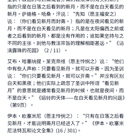
with your contribution today
指的只是在日落之后看到的新月，而不是在白天看见的
新月。萨迪格•哈桑•汗说：“先知（愿主福安之）
Your support is crucial for our mission.
说：（你们看见新月而封斋。）指的是在夜间看见的新
The Prophet (ﷺ) said:
月，而不是在白天看见的新月；凡是在太阳偏西之前或
"A person who leads others to doing what is good
者之后看到的新月，都是没有作用的；谁如果坚持与之
will earn the same reward as those who do it."
不同的主张，则他与教法宗旨的理解相距甚远。”《沾
满露珠的花园》（2 / 11）。
(MUSLIM, 1893)
艾布•哈塞纳提•莱克奈维（愿主怜悯之）说：“他们
中有些人声称：只要看见新月，就可以开斋，因为圣训
Support IslamQA
说：“你们只要看见新月，就可以开斋。”并没有区别
白天和黑夜；他们实际上疏忽了圣训中所谓“看见新
月”的意思就是通常看见新月的时候，也就是夜间，而
不是白天。”《运转的天体——在白天看见新月的问题》
（第9页）。
伊本•欧塞米尼（愿主怜悯之）：“只有在日落之后看
见新月，才能说明斋月已经进入了。”《伊本•欧塞米
尼法特瓦和论文全集》(16 / 301)。