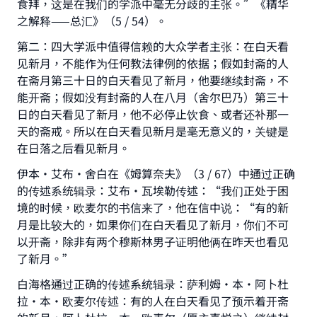
食拜，这是在我们的学派中毫无分歧的主张。”《精华
之解释——总汇》（5 / 54）。
第二：四大学派中值得信赖的大众学者主张：在白天看
见新月，不能作为任何教法律例的依据；假如封斋的人
在斋月第三十日的白天看见了新月，他要继续封斋，不
能开斋；假如没有封斋的人在八月（舍尔巴乃）第三十
日的白天看见了新月，他不必停止饮食、或者还补那一
天的斋戒。所以在白天看见新月是毫无意义的，关键是
在日落之后看见新月。
伊本•艾布•舍白在《姆算奈夫》（3 / 67）中通过正确
的传述系统辑录：艾布•瓦埃勒传述：“我们正处于困
境的时候，欧麦尔的书信来了，他在信中说：“有的新
月是比较大的，如果你们在白天看见了新月，你们不可
以开斋，除非有两个穆斯林男子证明他俩在昨天也看见
了新月。”
白海格通过正确的传述系统辑录：萨利姆•本•阿卜杜
拉•本•欧麦尔传述：有的人在白天看见了预示着开斋