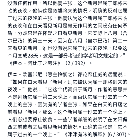
没有任何作用，所以他俩主张：这个新月是属于即将来
临的夜晚，他俩这是叙述将来的情况，明确的反对它属
于过去的夜晚的主张，他俩认为这个新月属于即将来临
的夜晚和在白天看见新月是毫无作用的之间没有任何矛
盾，分歧只是在怀疑之日看见新月，它实际上八月（舍
尔巴乃）的第三十天，因为在八月（舍尔巴乃）第二十
天看见的新月：谁也没有说它属于过去的夜晚，以免这
个月变成28天，这是一部分考证的学者明文规定的。”
《伊本•阿比丁之旁注》（2 / 392）。
伊本•欧塞米尼（愿主怜悯之）评论希佳威的话而说：
“如果在白天看见了新月，则它被认为属于即将到来的
夜晚。”他说：“它这个代词归于新月，作者的意思并
不是判断它属于第二天晚上，而否认它属于过去的一个
晚上的主张，因为有的学者主张：如果在白天的日落之
前看见了新月，那么，这个新月属于过去的一个晚上，
人们必须要停止饮食。一些学者详细的说明了在太阳偏
西之前或者之后看见新月的情况。正确的主张是：它不
属于过去的一个晚上。”《津津有味的解释》(6 / 307)。