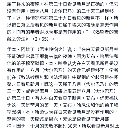
属于将来的夜晚，在第三十日看见新月是正确的，但它
没有作用，因为八月（舍尔巴乃）的三十天已经足够
了，这一种情况与在第二十九日看见的新月不一样，所
以把日落之后看见的新月归属于将来的夜晚是毫无作用
的，而有的学者误以为那是有作用的。”《渴望者的宝
藏之旁注》（2 / 65）。
伊本•阿比丁（愿主怜悯之）说：“在白天看见新月并
不能确定它属于即将来临的夜晚，因为艾布•哈尼法和
他的弟子穆罕默德•本·哈桑认为在白天看见新月是没
有作用的，八月（舍尔巴乃）的天数已经足够了，学者
们在《教法妙解》和《法塔赫》中提到的分歧只是在怀
疑之日看见新月，既这一天属于八月（舍尔巴乃）的第
三十天、或者是斋月，如果上周五是八月（舍尔巴乃）
的第三十日，有人在白天看见了新月，艾布·优素福认
为这一天是斋月的第一天，艾布•哈尼法和他的弟子穆
罕默德•本•哈桑认为在白天看见新月是没有作用的，
斋月的第一天应该是周六，无论是否看见了新月都一
样，因为一个月的天数不超过30天，所以看见新月对此