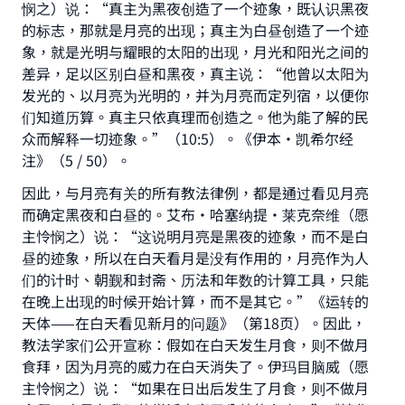
悯之）说：“真主为黑夜创造了一个迹象，既认识黑夜
的标志，那就是月亮的出现；真主为白昼创造了一个迹
象，就是光明与耀眼的太阳的出现，月光和阳光之间的
差异，足以区别白昼和黑夜，真主说：“他曾以太阳为
发光的、以月亮为光明的，并为月亮而定列宿，以便你
们知道历算。真主只依真理而创造之。他为能了解的民
众而解释一切迹象。”（10:5）。《伊本•凯希尔经
注》（5 / 50）。
因此，与月亮有关的所有教法律例，都是通过看见月亮
而确定黑夜和白昼的。艾布•哈塞纳提•莱克奈维（愿
主怜悯之）说：“这说明月亮是黑夜的迹象，而不是白
昼的迹象，所以在白天看月是没有作用的，月亮作为人
们的计时、朝觐和封斋、历法和年数的计算工具，只能
在晚上出现的时候开始计算，而不是其它。”《运转的
天体——在白天看见新月的问题》（第18页）。因此，
教法学家们公开宣称：假如在白天发生月食，则不做月
食拜，因为月亮的威力在白天消失了。伊玛目脑威（愿
主怜悯之）说：“如果在日出后发生了月食，则不做月