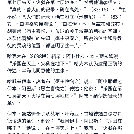
第七层高天，火狱在第七层地底。”然后他诵读经文：
“真的，善人们的记录，确在高处。”（83: 18），“绝
不然，恶人们的记录，确在地底（刑志尼）。”（83：
7），白海格紧接着说：“白拉伊·本·阿兹布和艾布•
胡莱赖（愿主喜悦之）传述的关于坟墓的惩罚的圣训，
以及他俩叙述的先知（愿主福安之）所说的信士和异教
徒的灵魂的位置，都证明了这一点。”
哈克木在（8698段）辑录：阿卜杜拉·本•萨拉姆说：
“乐园在天上，火狱在地下。”哈克木认为这是正确的
传述，宰海比同意他的主张。
哈菲兹伊本•热者布（愿主怜悯之）说：“阿屯耶通过
伊本•阿巴斯（愿主喜悦之）传述：他说：“乐园在第
七层高天，火狱在第七层地底。”阿布·纳伊姆辑录的
圣训。
伊本·曼达辑录了从艾布•叶海亚·甘塔德通过穆贾希
德传述的圣训，他说：“我问伊本•阿巴斯：“乐园在
哪里？”他说：“在七层天之上。”我问：“火狱在哪
Make an impact on millions of lives