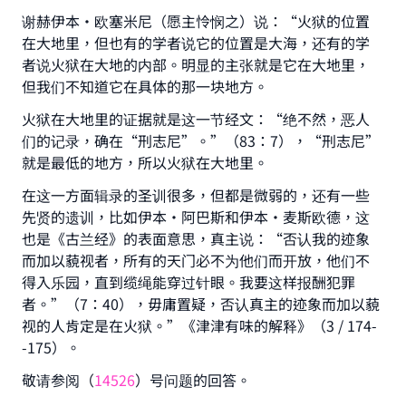
谢赫伊本•欧塞米尼（愿主怜悯之）说：“火狱的位置
在大地里，但也有的学者说它的位置是大海，还有的学
者说火狱在大地的内部。明显的主张就是它在大地里，
但我们不知道它在具体的那一块地方。
火狱在大地里的证据就是这一节经文：“绝不然，恶人
们的记录，确在“刑志尼”。”（83：7），“刑志尼”
就是最低的地方，所以火狱在大地里。
在这一方面辑录的圣训很多，但都是微弱的，还有一些
先贤的遗训，比如伊本•阿巴斯和伊本•麦斯欧德，这
也是《古兰经》的表面意思，真主说：“否认我的迹象
而加以藐视者，所有的天门必不为他们而开放，他们不
得入乐园，直到缆绳能穿过针眼。我要这样报酬犯罪
者。”（7：40），毋庸置疑，否认真主的迹象而加以藐
视的人肯定是在火狱。”《津津有味的解释》（3 / 174-
-175）。
敬请参阅（
14526
）号问题的回答。