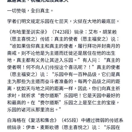
一切赞颂，全归真主。
学者们明文规定乐园在七层天，火狱在大地的最底层。
《布哈里圣训实录》（7423段）辑录：艾布·胡莱赖
（愿主喜悦之）传述：真主的使者（愿主福安之）说：
“谁如果信仰真主和真主的使者，履行拜功并封斋月的
斋戒，则不论他是为主道而迁徙还是居住在他的出生
地，真主都有义务让其进入乐园。”有人问：“真主的
使者啊！何不向人们传报这个喜讯呢？！”真主的使者
（愿主福安之）说：“乐园中有一百种品级，它们是真
主为那些为主道而奋斗者准备的。每两个品级之间的距
离，犹如天与地之间的距离一样，因此，你们向真主祈
求时，就祈求“费尔道斯”乐园吧！它是天园中最好的
和最高的。在“费尔道斯”乐园之上是至仁主的宝座，
乐园的诸河从那里流出。”
白海格在《复活和集合》（455段）中通过微弱的传述系
统辑录：伊本•麦斯欧德（愿主喜悦之）说：“乐园在