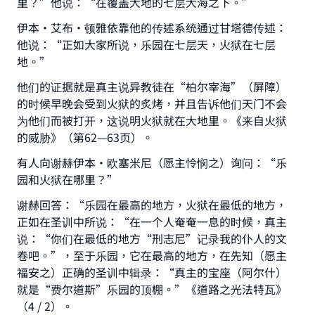
里？”他说：“在覆盖大地的七层大海之下。”
with your contribution today
伊本•艾布·顿雅依靠他的传述系统通过甘塔德传述：
他说：“正如大家所说，乐园在七层天，火狱在七层
Your support is crucial for our mission.
地。”
The Prophet (ﷺ) said:
他们的证据就是真主说异教徒在“柏尔宰海”（屏障）
"A person who leads others to doing what is
good will earn the same reward as those who
的时候早晚会受到火狱的炙烤，并且告诉他们天门不会
do it."
为他们而被打开，这说明火狱就在大地里。《来自火狱
的威胁》（第62—63页）。
(MUSLIM, 1893)
有人向谢赫伊本•欧塞米尼（愿主怜悯之）询问：“乐
园和火狱在哪里？”
Support IslamQA
谢赫回答：“乐园在最高的地方，火狱在最低的地方，
正如在圣训中所说：“在一个人奄奄一息的时候，真主
说：“你们在最低的地方“刑志尼”记录我的仆人的文
卷吧。”，至于乐园，它在最高的地方，在先知（愿主
福安之）正确的圣训中辑录：“真主的宝座（阿尔什）
就是“费尔道斯”乐园的顶棚。”《道路之光法特瓦》
（4 / 2）。