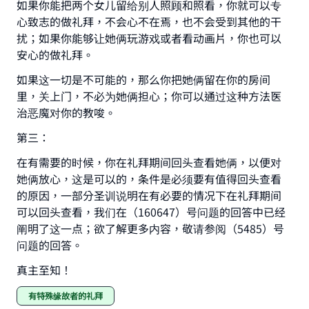
with your contribution today
如果你能把两个女儿留给别人照顾和照看，你就可以专
心致志的做礼拜，不会心不在焉，也不会受到其他的干
Your support is crucial for our mission.
扰；如果你能够让她俩玩游戏或者看动画片，你也可以
安心的做礼拜。
The Prophet (ﷺ) said:
"A person who leads others to doing what is
如果这一切是不可能的，那么你把她俩留在你的房间
good will earn the same reward as those who
里，关上门，不必为她俩担心；你可以通过这种方法医
do it."
治恶魔对你的教唆。
(MUSLIM, 1893)
第三：
在有需要的时候，你在礼拜期间回头查看她俩，以便对
她俩放心，这是可以的，条件是必须要有值得回头查看
Support IslamQA
的原因，一部分圣训说明在有必要的情况下在礼拜期间
可以回头查看，我们在（160647）号问题的回答中已经
阐明了这一点；欲了解更多内容，敬请参阅（5485）号
问题的回答。
真主至知！
有特殊缘故者的礼拜