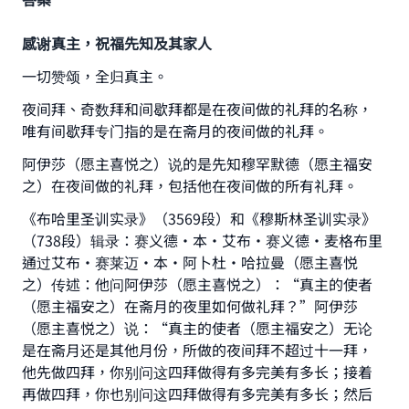
感谢真主，祝福先知及其家人
一切赞颂，全归真主。
夜间拜、奇数拜和间歇拜都是在夜间做的礼拜的名称，
唯有间歇拜专门指的是在斋月的夜间做的礼拜。
阿伊莎（愿主喜悦之）说的是先知穆罕默德（愿主福安
之）在夜间做的礼拜，包括他在夜间做的所有礼拜。
《布哈里圣训实录》（3569段）和《穆斯林圣训实录》
（738段）辑录：赛义德•本•艾布•赛义德•麦格布里
通过艾布•赛莱迈•本•阿卜杜•哈拉曼（愿主喜悦
之）传述：他问阿伊莎（愿主喜悦之）：“真主的使者
（愿主福安之）在斋月的夜里如何做礼拜？”阿伊莎
（愿主喜悦之）说：“真主的使者（愿主福安之）无论
是在斋月还是其他月份，所做的夜间拜不超过十一拜，
他先做四拜，你别问这四拜做得有多完美有多长；接着
再做四拜，你也别问这四拜做得有多完美有多长；然后