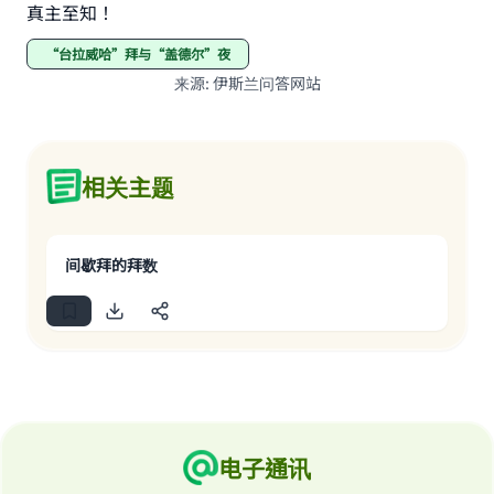
真主至知！
“台拉威哈”拜与“盖德尔”夜
来源
:
伊斯兰问答网站
相关主题
间歇拜的拜数
电子通讯