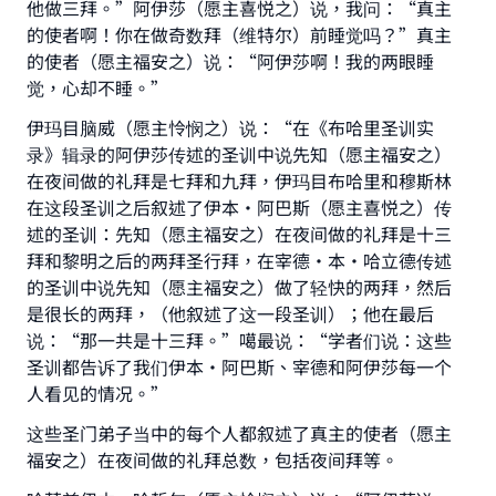
他做三拜。”阿伊莎（愿主喜悦之）说，我问：“真主
的使者啊！你在做奇数拜（维特尔）前睡觉吗？”真主
的使者（愿主福安之）说：“阿伊莎啊！我的两眼睡
觉，心却不睡。”
伊玛目脑威（愿主怜悯之）说：“在《布哈里圣训实
录》辑录的阿伊莎传述的圣训中说先知（愿主福安之）
在夜间做的礼拜是七拜和九拜，伊玛目布哈里和穆斯林
在这段圣训之后叙述了伊本·阿巴斯（愿主喜悦之）传
述的圣训：先知（愿主福安之）在夜间做的礼拜是十三
拜和黎明之后的两拜圣行拜，在宰德·本·哈立德传述
的圣训中说先知（愿主福安之）做了轻快的两拜，然后
是很长的两拜，（他叙述了这一段圣训）；他在最后
说：“那一共是十三拜。”噶最说：“学者们说：这些
Make an impact on millions of lives
圣训都告诉了我们伊本·阿巴斯、宰德和阿伊莎每一个
人看见的情况。”
with your contribution today
这些圣门弟子当中的每个人都叙述了真主的使者（愿主
Your support is crucial for our mission.
福安之）在夜间做的礼拜总数，包括夜间拜等。
The Prophet (ﷺ) said: