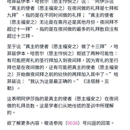
哈菲兹伊本·哈哲尔（愿主怜悯之）说：“阿伊莎说
"A person who leads others to doing what is
“真主的使者（愿主福安之）在夜间做的礼拜是七拜和
good will earn the same reward as those who
九拜”，指的是在不同时间做的礼拜；“真主的使者
do it."
（愿主福安之）无论是在斋月还是其他月份，夜间拜不
(MUSLIM, 1893)
超过十一拜”，指的是在夜间做的最多的礼拜数目没有
超过十三拜。
至于说“真主的使者（愿主福安之）做了十三拜”，哈
Support IslamQA
菲兹伊本•哈哲尔（愿主怜悯之）叙述了两种可能性：
有可能把宵礼的圣行拜加入到夜间拜，因为宵礼的圣行
拜也是在夜间做的，还有可能把真主的使者（愿主福安
之）开始做夜间拜之前的轻快的两拜加入其中了。”哈
菲兹说：“我认为这是最正确的。”《法塔赫·宾
勒》。
这表明阿伊莎指的是真主的使者（愿主福安之）在夜间
做的礼拜总数，这是学者们从她传述的圣训中所理解
的。
欲了解更多内容，敬请参阅（
9036
）号问题的回答。