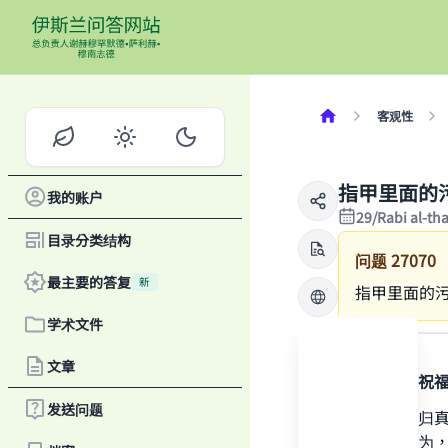
客观性
指甲里面的
我的账户
29/Rabi al-th
目录分类结构
问题
27070
最主要的答复
新
指甲里面的
学术文件
答案
文章
感谢真主，祝
发送问题
一切赞颂全归真
Ma
短一次，因为