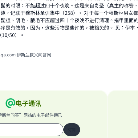
剪髭的时限：不能超过四十个夜晚。这是来自贵圣（真主的称赞
contribution today
述，记载于穆斯林圣训集中（258）。 对于每一个穆斯林男女
、髭须、阴毛、腋毛不应超过四十个夜晚不进行清理。指甲里面
Your support is crucial for our mission.
净是有效的，因为，这些污物是些许的，被豁免的。 见：伊本
The Prophet (ﷺ) said:
10/50）。
A person who leads others to doing what is good will earn t
same reward as those who do it."
am-qa.com 伊斯兰教义问答网
(MUSLIM, 1893)
Support IslamQA
电子通讯
伊斯兰问答”网站的电子邮件通讯
订阅