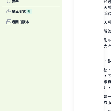
档案
经期妇女在经
课，除游转天
离线浏览
新
在受戒后，游
至于在转完天
返回旧版本
有人问教法解
答：月经不影
停经，洗完大
确的。
Ma
《学术论文、教
学者穆罕默徳
都必须受戒，
尔的妻子（求
好聚血的布）
"
经血与产血是
大净，系紧衣