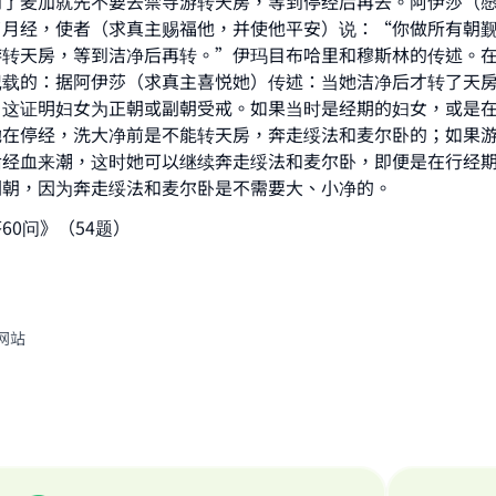
到了麦加就先不要去禁寺游转天房，等到停经后再去。阿伊莎（
了月经，使者（求真主赐福他，并使他平安）说：“你做所有朝
游转天房，等到洁净后再转。”伊玛目布哈里和穆斯林的传述。
Support IslamQA
记载的：据阿伊莎（求真主喜悦她）传述：当她洁净后才转了天
。这证明妇女为正朝或副朝受戒。如果当时是经期的妇女，或是
她在停经，洗大净前是不能转天房，奔走绥法和麦尔卧的；如果
后经血来潮，这时她可以继续奔走绥法和麦尔卧，即便是在行经
副朝，因为奔走绥法和麦尔卧是不需要大、小净的。
60问》（54题）
网站