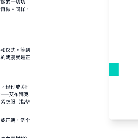
该做的一切功
后再做。同样，
课和仪式。等到
她的朝觐就是正
our
女，经过戒关时
——艾布拜克
系紧衣服（指垫
he
朝或正朝，洗个