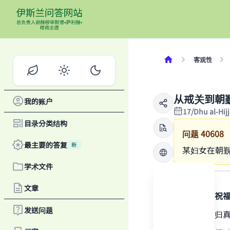
客观性
从戒关到朝
我的账户
17/Dhu al-Hi
目录分类结构
问题
40608
最主要的答复
新
某妇女在朝
学术文件
答案
文章
感谢真主，祝
发送问题
一切赞颂全归