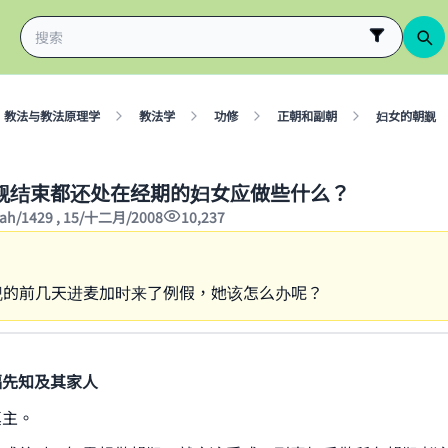
教法与教法原理学
教法学
功修
正朝和副朝
妇女的朝觐
觐结束都还处在经期的妇女应做些什么？
jjah/1429 , 15/十二月/2008
10,237
觐的前几天进麦加时来了例假，她该怎么办呢？
福先知及其家人
真主。