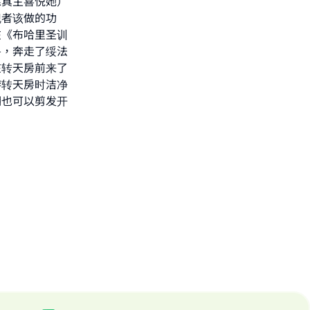
愿真主喜悦她）
觐者该做的功
在《布哈里圣训
房，奔走了绥法
在转天房前来了
游转天房时洁净
期也可以剪发开