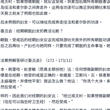
过戒关时，如果想做朝觐，就应该受戒。到麦加后做所有朝觐者
房及绥法和麦尔卧之间奔走外，这两项功课可以推迟到经期结束
转天房之前来了例假也如此做。
房后来例假的妇女，可以继续完成奔走绥法和麦尔卧的功课。
答委员会：经期朝觐妇女的教法论断？
响朝觐，受戒后的经期妇女应该完成除游转天房外的所有朝觐功
净后之后再转。产妇也与她同样。只要完成了朝觐的主命事项，
ke an impact on millions of lives with y
法案例解答研讨委员会》（172，173/11）
contribution today
·本·刷里哈·欧赛敏（愿真主慈悯他）说：任何想做副朝的妇
即便是在经期。她受的戒是正确的。依据是：艾斯玛·宾·侯麦斯
Your support is crucial for our mission.
真主赐福他，并使他平安）我该怎么做？他说：“你洗个大净，
，然后受戒。”
The Prophet (ﷺ) said:
A person who leads others to doing what is good will earn t
一样的。因此我们对经期的妇女说：“经过戒关时，如果想做副
same reward as those who do it."
服（现在可以指垫好卫生经），然后受戒。”
(MUSLIM, 1893)