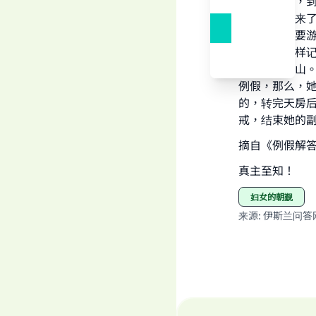
如果受戒后，
在副朝期间来
课，就是不要
集》中是这样
和麦尔卧两山
例假，那么，
的，转完天房
戒，结束她的
摘自《例假解答
真主至知！
妇女的朝觐
来源
:
伊斯兰问答