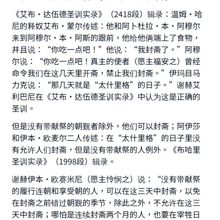
《艾布·达伍德圣训实录》（2418段）辑录：温姆·哈
尼的释奴艾布·蒙尔传述：他和阿卜杜拉·本·阿穆尔
来到阿穆尔·本·阿斯的跟前，他给他俩端上了食物，
并且说：“你吃一点吧！”他说：“我封斋了。”阿穆
尔说：“你吃一点吧！真主的使者（愿主福安之）曾经
命令我们在这几天里开斋，禁止我们封斋。”伊玛目马
Make an impact on millions of lives
力克说：“那几天就是“太什里格”的日子。”谢赫艾
with your contribution today
利巴尼在《艾布·达伍德圣训实录》中认为这是正确的
圣训。
Your support is crucial for our mission.
但是没有带献祭的朝觐者除外，他们可以封斋；阿伊莎
The Prophet (ﷺ) said:
和伊本•欧麦尔二人传述：在“太什里格”的日子里没
"A person who leads others to doing what is
有允许人们封斋，但是没有带献祭的人例外。《布哈里
good will earn the same reward as those who
圣训实录》（1998段）辑录。
do it."
谢赫伊本•欧赛米尼（愿主怜悯之）说：“没有带献祭
(MUSLIM, 1893)
的履行连朝和享受朝的人，可以在这三天中封斋，以免
在封斋之前错过朝觐的季节，除此之外，不允许在这三
天中封斋；哪怕是连续封斋两个月的人，也要在宰牲日
Support IslamQA