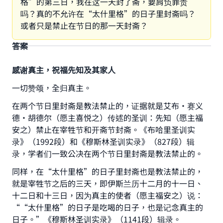
格”的第三日，我在这一天封了斋，要肩负罪责
吗？真的不允许在“太什里格”的日子里封斋吗？
或者只是禁止在节日的那一天封斋？
答案
感谢真主，祝福先知及其家人
一切赞颂，全归真主。
在两个节日里封斋是教法禁止的，证据就是艾布·赛义
德·胡德尔（愿主喜悦之）传述的圣训：先知（愿主福
安之）禁止在宰牲节和开斋节封斋。《布哈里圣训实
录》（1992段）和《穆斯林圣训实录》（827段）辑
录，学者们一致公决在两个节日里封斋是教法禁止的。
同样，在“太什里格”的日子里封斋也是教法禁止的，
就是宰牲节之后的三天，即伊斯兰历十二月的十一日、
十二日和十三日，因为真主的使者（愿主福安之）说：
““太什里格”的日子是吃喝的日子，也是记念真主的
日子。”《穆斯林圣训实录》（1141段）辑录。