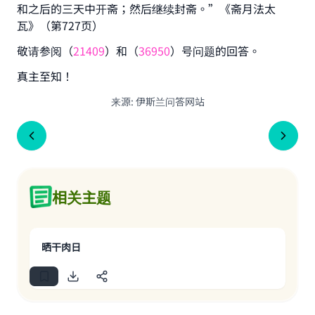
和之后的三天中开斋；然后继续封斋。”《斋月法太
瓦》（第727页）
敬请参阅（
21409
）和（
36950
）号问题的回答。
真主至知！
来源
:
伊斯兰问答网站
相关主题
晒干肉日