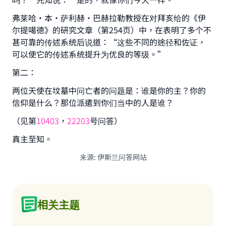
弗莱哈·本·萨利赫·巴赫拉勒教授在对拜亥给的《伊
尔提噶德》的研究文章（第254页）中，在表明了多个不
甚可靠的传述系统后说道：“这些不同的途径和佐证，
可以使它的传述系统提升为优良的等级。”
第二：
两位天使在坟墓中问亡者的问题是：谁是你的主？你的
信仰是什么？那位派遣到你们当中的人是谁？
（见第
10403
，
22203
号问答）
真主至知。
来源
:
伊斯兰问答网站
相关主题