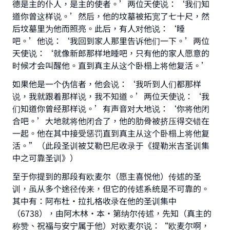
德是主的仆人，是主的使者。’两位天使说：‘我们知
道你曾这样说。’然后，他的坟墓被拓宽了七十尺，然
后坟墓里为他而照亮。此后，有人对他说：‘睡
吧。’他说：‘我回到家人那里告诉他们一下。’两位
天使说：‘就像新郎那样地睡吧，只有他的家人愿意的
时候才会叫醒他。直到真主从这个卧榻上将他复活。’
如果他是一个伪信者，他会说：‘我听到人们都那样
说，我就跟着那样说，我不知道。’两位天使说：‘我
们知道你曾经那样说。’有声音对大地说：‘你将他闭
合吧。’大地就将他闭合了，他的肋骨被挤压得交错在
一起。他在其中接受惩罚直到真主从这个卧榻上将他复
活。”（此段圣训被艾勒巴尼收录于《提勒米吉圣训集
中之可靠圣训》）
至于你提到的那段有欧麦尔（愿主喜悦他）传述的圣
训，虽从多个途径传来，但它的传述系统是不可靠的。
其中有：阿布杜·拉扎格收录在他的圣训集中
（6738），由阿木林·本·第纳尔传述，先知（真主的
称赞、祝福与安宁属于他）对欧麦尔说：“欧麦尔啊，