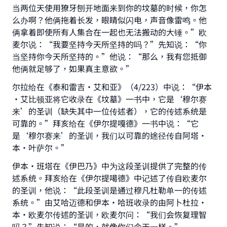
当两位天使用獠牙刨开地面来到你的坟墓的时候，你怎
Make an impact on millions of lives
么办啊？他俩拖着长发，眼睛似闪电，声音像雷鸣。他
俩拿着即使所有人集合在一起也无法搬动的大锤。”欧
with your contribution today
麦尔说：“我要坚持今天所坚持的吗？”先知说：“你
当坚持你今天所坚持的。”他说：“那么，我有您抵御
Your support is crucial for our mission.
他俩就足够了，如果真主意欲。”
The Prophet (ﷺ) said:
尔拉给在《泰和雷吉·艾和亚》（4/223）中说：“伊本
"A person who leads others to doing what is
good will earn the same reward as those who
·艾比顿亚将它收录在《坟墓》一书中，它是‘穆尔赛
do it."
来’的圣训（缺失其中一位传述者），它的传述系统是
可靠的。”拜亥给在《伊尔提嘎德》一书中说：“它
(MUSLIM, 1893)
是‘穆尔赛来’的圣训，我们以可靠的途径传自阿塔·
本·叶萨尔。”
Support IslamQA
伊本·班塔在《伊巴乃》中为这段圣训提供了完整的传
述系统。拜亥给在《伊尔提噶德》中记述了传自欧麦尔
的圣训，他说：“此段圣训是通过穆凡杜勒单一的传述
系统。”由艾哈迈德和伊本·哈班收录的由阿卜杜拉·
本·欧麦尔传述的圣训，欧麦尔问：“我们会恢复理智
吗？”先知说：“是的，就像你们今天一样。”