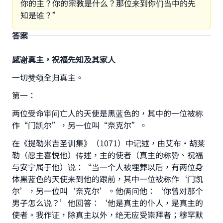
你的主？你的宗教是什么？那位来到你们当中的先
知是谁？”
答案
感谢真主，祝福先知及其家人
一切赞颂全归真主。
第一：
两位受命审问亡人的天使是黑蓝色的，其中的一位被称
作“门凯尔”，另一位叫“奈克尔”。
在《提勒米吉圣训集》（1071）中记述，由艾布·胡莱
勒（愿主喜悦他）传述，主的使者（真主的称赞、祝福
与安宁属于他）说：“当一个人被埋葬以后，有两位身
体黑蓝色的天使来到他的跟前，其中一位被称作‘门凯
尔’，另一位叫‘奈克尔’。他俩问他：‘你曾对那个
男子怎么说？’他回答：‘他是真主的仆人，是真主的
使者。我作证，除真主以外，绝无应受崇拜者；穆罕默