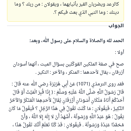
كالرعد ويضربان القبر بأنيابهما ، ويقولان : من ربك ؟ وما
دينك : وما النبي الذي بعث فيكم ؟.
الجواب
الحمد لله والصلاة والسلام على رسول الله، وبعد:
أولا :
صح في صفة الملكين المُوكّلين بسؤال الميت ، أنهما أسودان
أزرقان ، يقال لأحدهما : المنكر ، والآخر : النكير .
فقد روى الترمذي (1071) عَنْ أَبِي هُرَيْرَةَ رضي الله عنه قَالَ :
قَالَ رَسُولُ اللَّهِ صَلَّى اللَّهُ عَلَيْهِ وَسَلَّمَ : ( إِذَا قُبِرَ الْمَيِّتُ أَوْ قَالَ
أَحَدُكُمْ أَتَاهُ مَلَكَانِ أَسْوَدَانِ أَزْرَقَانِ يُقَالُ لأَحَدِهِمَا الْمُنْكَرُ وَالآخَرُ
النَّكِيرُ ، فَيَقُولَانِ : مَا كُنْتَ تَقُولُ فِي هَذَا الرَّجُلِ ؟ فَيَقُولُ مَا كَانَ
يَقُولُ : هُوَ عَبْدُ اللَّهِ وَرَسُولُهُ ، أَشْهَدُ أَنْ لا إِلَهَ إِلا اللَّهُ ، وَأَنَّ
مُحَمَّدًا عَبْدُهُ وَرَسُولُهُ . فَيَقُولانِ : قَدْ كُنَّا نَعْلَمُ أَنَّكَ تَقُولُ هَذَا ،