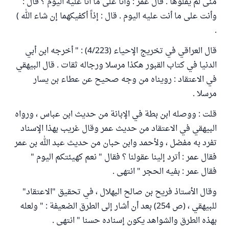
منى لم يقلوها . قال عمر : وأنا على ما أنا عليه اليوم ؟ قال :
وأنت على ما أنت عليه اليوم . قال : إذاً أكفيكهما إن شاء الله )
.
قال العراقي في تخريج الإحياء (4/223) : " أخرجه ابن أبي
الدنيا في كتاب القبور هكذا مرسلا ورجاله ثقات . قال البيهقي
في الاعتقاد : رويناه من وجه صحيح عن عطاء بن يسار
مرسلا .
قلت : ووصله ابن بطة في الإبانة من حديث ابن عباس ، ورواه
البيهقي في الاعتقاد من حديث عمر وقال غريب بهذا الإسناد
تفرد به مفضل ، ولأحمد وابن حبان من حديث عبد الله بن عمر
فقال عمر : أترد إلينا عقولنا ؟ فقال " نعم كهيئتكم اليوم "
فقال عمر : بفيه الحجر " انتهى .
وقال الأستاذ فريح بن صالح البهلال ، في تحقيق "الاعتقاد"
للبيهقي ، (ص 254) بعد أن أشار إلى الطرق الضعيفة : " ولعله
بهذه الطرق والشواهد يكون إسناده حسنا " انتهى .