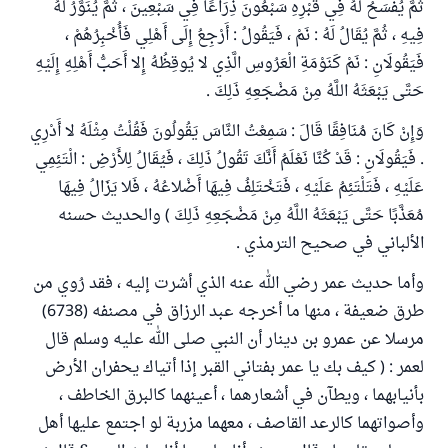
ثُمَّ يُفْسَحُ لَهُ فِي قَبْرِهِ سَبْعُونَ ذِرَاعًا فِي سَبْعِينَ ، ثُمَّ يُنَوَّرُ لَهُ
فِيهِ ، ثُمَّ يُقَالُ لَهُ : نَمْ ، فَيَقُولُ : أَرْجِعُ إِلَى أَهْلِي فَأُخْبِرُهُمْ ،
فَيَقُولَانِ : نَمْ كَنَوْمَةِ الْعَرُوسِ الَّذِي لا يُوقِظُهُ إِلا أَحَبُّ أَهْلِهِ إِلَيْهِ
حَتَّى يَبْعَثَهُ اللَّهُ مِنْ مَضْجَعِهِ ذَلِكَ .
وَإِنْ كَانَ مُنَافِقًا قَالَ : سَمِعْتُ النَّاسَ يَقُولُونَ فَقُلْتُ مِثْلَهُ لا أَدْرِي
. فَيَقُولَانِ : قَدْ كُنَّا نَعْلَمُ أَنَّكَ تَقُولُ ذَلِكَ ، فَيُقَالُ لِلأَرْضِ : الْتَئِمِي
عَلَيْهِ ، فَتَلْتَئِمُ عَلَيْهِ ، فَتَخْتَلِفُ فِيهَا أَضْلاعُهُ ، فَلا يَزَالُ فِيهَا
مُعَذَّبًا حَتَّى يَبْعَثَهُ اللَّهُ مِنْ مَضْجَعِهِ ذَلِكَ ) والحديث حسنه
الألباني في صحيح الترمذي .
وأما حديث عمر رضي الله عنه الذي أشرت إليه ، فقد رُوي من
طرق ضعيفة ، منها ما أخرجه عبد الرزاق في مصنفه (6738)
مرسلا عن عمرو بن دينار أن النبي صلى الله عليه وسلم قال
لعمر : ( كيف بك يا عمر بفتاني القبر إذا أتياك يحفران الأرض
بأنيابهما ، ويطآن في أشعارهما ، أعينهما كالبرق الخاطف ،
وأصواتهما كالرعد القاصف ، معهما مزربة لو اجتمع عليها أهل