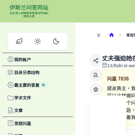
客观
丈夫强迫她
我的账户
13/Rabi al-a
目录分类结构
问题
7838
最主要的答复
新
感谢真主，
可以这样做
学术文件
我提出这个
为难的问题
文章
一直困扰着
发送问题
答案