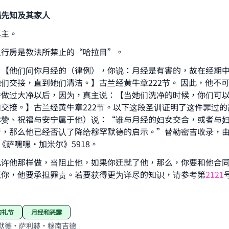
福先知及其家人
真主。
之行房是教法所禁止的“哈拉目”。
：【他们问你月经的（律例），你说：月经是有害的，故在经期
们交接，直到她们清洁。】古兰经黄牛章222节。 因此，他不
ke an impact on millions of lives with y
并做过大净以后，因为，真主说：【当她们洗净的时候，你们可
contribution today
交接。】古兰经黄牛章222节。以下这段圣训证明了这件罪过的
称赞、祝福与安宁属于他）说：“谁与月经的妇女交合，或者与
Your support is crucial for our mission.
者，那么他已经否认了降给穆罕默德的启示。”替勒密吉收录，
于《萨嘿嘿·加米尔》5918。
The Prophet (ﷺ) said:
A person who leads others to doing what is good will earn t
允许他那样做，当阻止他，如果你迁就了他，那么，你要和他合
same reward as those who do it."
恶你，他要承担罪责。若要获得更为详尽的知识，请参考第
2121
(MUSLIM, 1893)
的礼节
月经和恶露
默德·萨利赫·穆南吉德