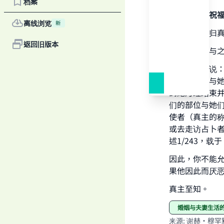
档案
感谢真主，祝
离线浏览
新
一切赞颂全归
返回旧版本
在妇女经期与
崇高的真主说
妻子，不要与她
Ma
到她月经结束
们的部位与她们
使者（真主的
或去走访占卜
述1/243，载
"
因此，你不能
果他因此而厌
真主至知。
婚姻与夫妻生活
来源
:
谢赫·穆罕