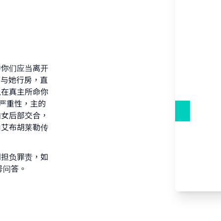
中你们应当离开
可与她行房，直
our
以在真主所命你
严重性，主的
妇女后部交合，
由艾布胡莱勒传
he
同担负罪责，如
号问答。