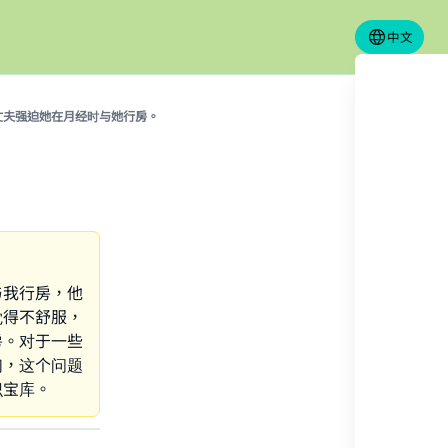
中文
丈夫强迫她在月经时与她行房。
与我行房，他
觉得不舒服，
房。对于一些
们，这个问题
识宝库。