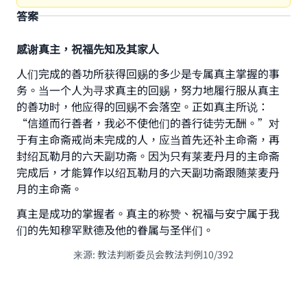
答案
感谢真主，祝福先知及其家人
人们完成的善功所获得回赐的多少是专属真主掌握的事
务。当一个人为寻求真主的回赐，努力地履行服从真主
的善功时，他应得的回赐不会落空。正如真主所说：
Make an impact on millions of lives
“信道而行善者，我必不使他们的善行徒劳无酬。”对
于有主命斋戒尚未完成的人，应当首先还补主命斋，再
with your contribution today
封绍瓦勒月的六天副功斋。因为只有莱麦丹月的主命斋
完成后，才能算作以绍瓦勒月的六天副功斋跟随莱麦丹
Your support is crucial for our mission.
月的主命斋。
The Prophet (ﷺ) said:
真主是成功的掌握者。真主的称赞、祝福与安宁属于我
"A person who leads others to doing what is
们的先知穆罕默德及他的眷属与圣伴们。
good will earn the same reward as those who do
it."
来源
:
教法判断委员会教法判例10/392
(MUSLIM, 1893)