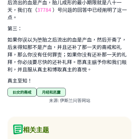
后流出的血是产血，胎儿成形的最小期限就是八十一
天，我们在（
37784
）号问题的回答中已经阐明了这一
with your contribution today
点。
Your support is crucial for our mission.
第三：
The Prophet (ﷺ) said:
如果你误以为堕胎之后流出的血是产血，然后开斋了，
"A person who leads others to doing what is
后来得知那不是产血，并且还补了那一天的斋戒和礼
good will earn the same reward as those who
拜，那么你没有任何罪责；如果你没有还补那一天的礼
do it."
拜，你必须要尽快的还补礼拜。愿真主赐予你和我们顺
(MUSLIM, 1893)
利，并且服从真主和博取真主的喜悦。
真主至知！
Support IslamQA
妇女的斋戒
月经和恶露
来源
:
伊斯兰问答网站
相关主题