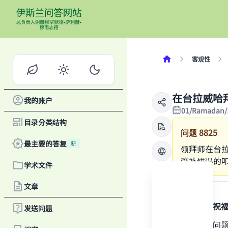
客观性
在台拉威哈
我的账户
01/Ramadan/
目录分类结构
问题
8825
最主要的答复
新
领拜师在台
弥补错误的
学术文件
答案
文章
感谢真主，祝
发送问题
Ma
我们将这个问