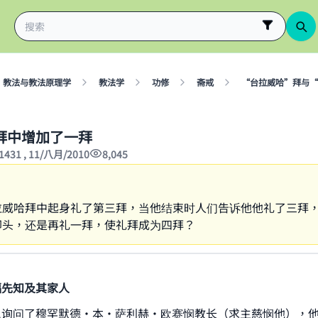
教法与教法原理学
教法学
功修
斋戒
“台拉威哈”拜与“
拜中增加了一拜
1431 , 11/八月/2010
8,045
拉威哈拜中起身礼了第三拜，当他结束时人们告诉他他礼了三拜
叩头，还是再礼一拜，使礼拜成为四拜？
福先知及其家人
ke an impact on millions of lives with y
题询问了穆罕默德·本·萨利赫·欧赛悯教长（求主慈悯他），