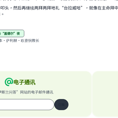
contribution today
的叩头，然后再继续两拜两拜地礼“台拉威哈”，就像在主命拜
样。
Your support is crucial for our mission.
The Prophet (ﷺ) said:
拜与“盖德尔”夜
A person who leads others to doing what is good will earn t
same reward as those who do it."
本·萨利赫·欧赛悯教长
(MUSLIM, 1893)
Support IslamQA
电子通讯
伊斯兰问答”网站的电子邮件通讯
订阅