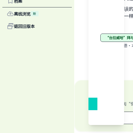
档案
当叩弥补错误
离线浏览
新
的处理方法一
真主至知。
返回旧版本
“台拉威哈”
"
来源
:
穆罕默德·
订阅“