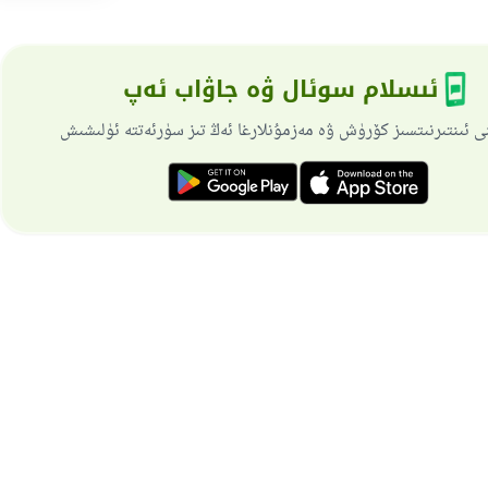
ئىسلام سوئال ۋە جاۋاب ئەپ
ى ئىنتىرنىتسىز كۆرۈش ۋە مەزمۇنلارغا ئەڭ تىز سۈرئەتتە ئۈلىشىش