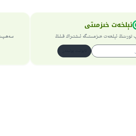
ئېلخەت خىزمىتى
 تورىنىڭ ئېلخەت خىزمىىتىگە ئىشتىراك قىلىڭ
سەھىپىن
ئابۇنىت بولىمەن
تورسەھىپىسى ھەققىدە
باش نازارەتچى
خۇسۇسىي سىياسەت
بارلىق ھوقۇق ئىسلام سوئال-جاۋاپ تورىغا مەنسۇپتۇر 1997-2025 ©