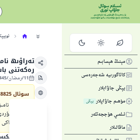
ئوبيېك
تەراۋىھ نام
مېنىڭ ھېسابىم
رەكەتنى باش
كاتاگورىيە شەجەرەسى
11/رمضان/1445 , 21/مارت/2024
يېڭى جاۋابلار
سوئال
8825
مۇھىم جاۋاپلار
يېڭى
تەراۋىھ نامىز
ئاخىرلاشتۇردى
ئىلمىي ھۆججەتلەر
قىلامدۇ ياكى 
ماقالىلار
جاۋاپنىڭ تېكى