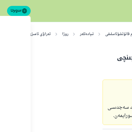
Uygur
م قانۇنشۇناسلىقى
ئىبادەتلەر
روزا
تەراۋى نامىزى ۋە قەدىر كېچىسى
ىنچى
لىك سەجدىسى
ورايمەن.