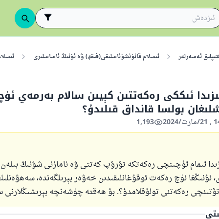
تىپلىق ئەسەرلەر
ئىسلام قانۇنشۇناسلىقى(فىقھ) ۋە ئۇنىڭ ئاساسلىرى
ئىسلا
ىزىدا ئىككى رەكەتتىن كېيىن سالام بەرمەي ئۈچ
لىغان بولسا قانداق قىلىدۇ؟
1,193
ىدا ئىمام ئۈچىنچى رەكەتكە تۇرۇپ كەتتى ۋە نامازنى شۇنىڭ بىلەن
، ئۇنىڭغا ئۈچ رەكەت ئوقۇغانلىقىدىن خەۋەر بېرىلگەندە، سەھۋەن
تۆتىنچى رەكەتنى تولۇقلامدۇ؟. بۇ ھەقتە چۈشەنچە بېرىشىڭلارنى س
ستى