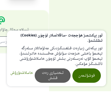
ئىسلام سوئال جاۋاپ
تور بېكىتىمىز ھۆججەت -ساقلانمىلار ئۈچۈن (Cookies)
ئىشلىتىدۇ.
تور بېكەتنى زىيارەت قىلغىنىڭىزدىكى مەلۇماتلار سىلەرگە
تېخىمۇ ياخشى خىزمەت سۇنۇش مەقسىتىدە خاتىرلىنىدۇ،
تېخىمۇ كۆپ نەرسىلەرنى بىلىش ئۈچۈن خاسلاشتۇرۇشنى
تاللىشىڭىز مۇمكىن.
ئىختىيارى رەت
خاسلاشتۇرۇش
قوشۇلىمەن
قىلىش