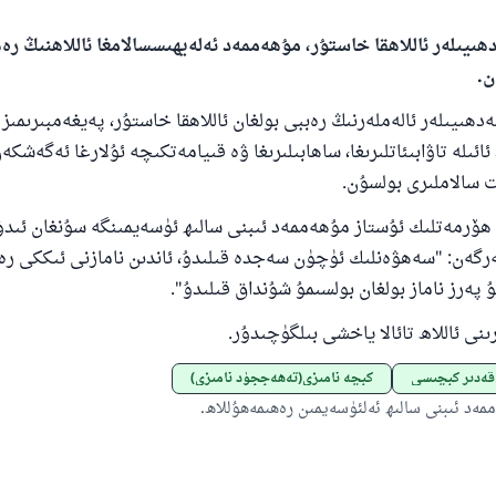
ھىيىلەر ئاللاھقا خاستۇر، مۇھەممەد ئەلەيھىسسالامغا ئاللاھنىڭ ر
110845 - نومۇرلۇق سوئالنىڭ جاۋابى ئائىلىن
ن.
ساقلاپ قالدى
ھىيىلەر ئالەملەرنىڭ رەببى بولغان ئاللاھقا خاستۇر، پەيغەمبىرىمى
ئۇممەتكە جاۋاپ بېرىشىمىزگە ياردەم قىلىڭ
ئائىلە تاۋابىئاتلىرىغا، ساھابىلىرىغا ۋە قىيامەتكىچە ئۇلارغا ئەگەشك
 سالاملىرى بولسۇن.
پەيغەمبەرئەلەيھىسسالام مۇنداق دېگەن:
شىلىققا باشلارپ قويغان كىشى قىلغۇچىغا ئوخشاش ساۋاپقا ئېرىشى
ھۆرمەتلىك ئۇستاز مۇھەممەد ئىبنى سالىھ ئۈسەيمىنگە سۇنغان ئىد
رگەن: "سەھۋەنلىك ئۈچۈن سەجدە قىلىدۇ، ئاندىن نامازنى ئىككى ر
مۇسلىم رىۋايەت قىلغان (1893) ھەدىس
 پەرز ناماز بولغان بولسىمۇ شۇنداق قىلىدۇ".
ى ئاللاھ تائالا ياخشى بىلگۈچىدۇر.
ئىئائە
 قەدىر كېچىسى
كېچە نامىزى(تەھەججۈد نامىزى)
ەد ئىبنى سالىھ ئەلئۈسەيمىن رەھىمەھۇللاھ.