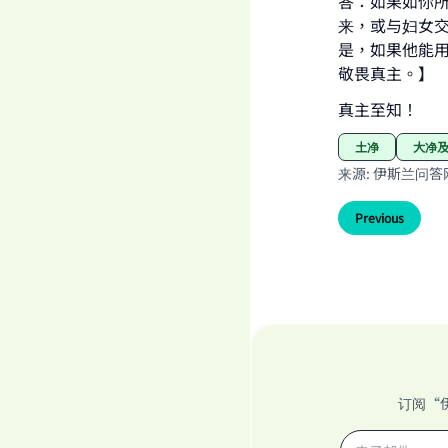
答：如果如你
来，或与妇女
是，如果他能
敬畏真主。】
真主至知！
土净
大净
来源
:
伊斯兰问答
Previous
订阅“