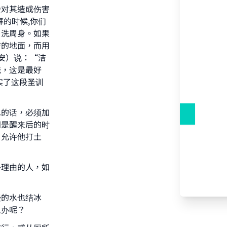
会对其造成伤害
的时候,你们
当洗周身。如果
洁的地面，而用
安）说：“洁
洗，这是最好
实了这段圣训
our
水的话，必须加
间是醒来后的时
，允许他打土
he
净理由的人，如
壶的水也结冰
么办呢？