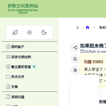
客观
如果起来晚
我的账户
20/Rabi al-a
目录分类结构
问题
93865
最主要的答复
新
某人梦遗了
土打了土净
学术文件
于导致死亡
文章
答案
发送问题
感谢真主，祝