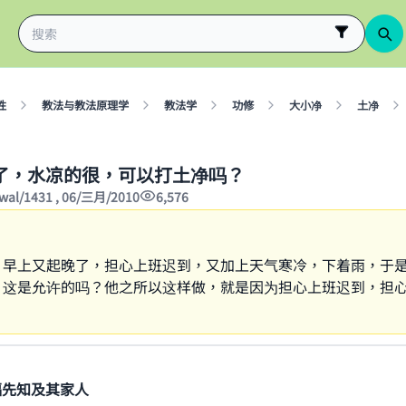
性
教法与教法原理学
教法学
功修
大小净
土净
了，水凉的很，可以打土净吗？
wwal/1431 , 06/三月/2010
6,576
，早上又起晚了，担心上班迟到，又加上天气寒冷，下着雨，于
。这是允许的吗？他之所以这样做，就是因为担心上班迟到，担
。
福先知及其家人