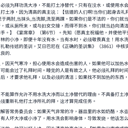
，必须为拜功洗大净，不能打土净替代，只有在没水，或使用水
打土净，因为清高的真主说：【信道的人们啊!当你们起身去礼拜
至于两肘,当抹头,当洗脚,洗至两踝。如果你们是不洁的，你们就
行，或从厕所来，或与妇女交接，而得不到水，你们就当趋向清
和手。】《宴席章》（第6节）。先知（愿真主祝福他，并使他平
斯林的小净，即便十年没有水。当有水时，必须敬畏真主！用水
扎勒传述的圣训，艾日巴尼在《正确的圣训集》（3861）中核
ke an impact on millions of lives with y
良的.
contribution today
人，因天气寒冷，担心使用水会造成伤害的人，如果他可以加热
有可能会过了礼拜时间。睡觉的人是有故之人，他必须礼拜的时
Your support is crucial for our mission.
来后，才要求他礼拜，以及必须的清洁；如果找不到加热的东西
The Prophet (ﷺ) said:
A person who leads others to doing what is good will earn t
，不能算作允许不用水洗大净而以土净替代的理由。不具备打土
same reward as those who do it."
必须重新礼他打土净所礼的拜，这才算完成任务。
(MUSLIM, 1893)
例解答常务委员会：如果天气非常的冷，器皿里的水如奶酪，水
，有人坏大净或小净了，用水洗会影响身体，导致发烧，他该怎