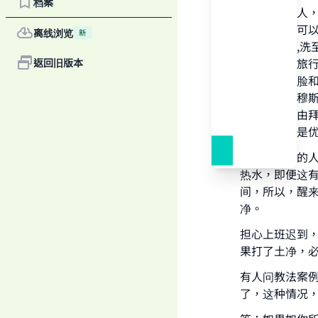
档案
梦遗射精的人
的情况下，可以
离线浏览
新
当洗脸和手,洗
你们害病或旅
返回旧版本
一部分土抹脸
净的土就是穆
的。”这是由拜
Ma
的传述系统是优
起床没大净的
热水，即便这
间，所以，醒
净。
"
担心上班迟到
果打了土净，
有人问教法案
了，这种情况