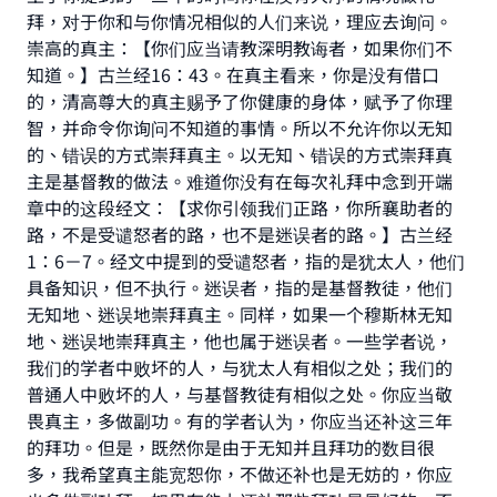
拜，对于你和与你情况相似的人们来说，理应去询问。
Make an impact on millions of lives
崇高的真主：【你们应当请教深明教诲者，如果你们不
with your contribution today
知道。】古兰经16：43。在真主看来，你是没有借口
的，清高尊大的真主赐予了你健康的身体，赋予了你理
Your support is crucial for our mission.
智，并命令你询问不知道的事情。所以不允许你以无知
The Prophet (ﷺ) said:
的、错误的方式崇拜真主。以无知、错误的方式崇拜真
"A person who leads others to doing what is
主是基督教的做法。难道你没有在每次礼拜中念到开端
good will earn the same reward as those who
章中的这段经文：【求你引领我们正路，你所襄助者的
do it."
路，不是受谴怒者的路，也不是迷误者的路。】古兰经
1：6－7。经文中提到的受谴怒者，指的是犹太人，他们
(MUSLIM, 1893)
具备知识，但不执行。迷误者，指的是基督教徒，他们
无知地、迷误地崇拜真主。同样，如果一个穆斯林无知
地、迷误地崇拜真主，他也属于迷误者。一些学者说，
Support IslamQA
我们的学者中败坏的人，与犹太人有相似之处；我们的
普通人中败坏的人，与基督教徒有相似之处。你应当敬
畏真主，多做副功。有的学者认为，你应当还补这三年
的拜功。但是，既然你是由于无知并且拜功的数目很
多，我希望真主能宽恕你，不做还补也是无妨的，你应