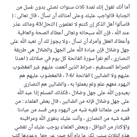
أما أنك تقول إنك لمدة ثلاث سنوات تصلي بدون غسل من
الجنابة فالواجب عليك وعلى أمثالك أن تسأل ، قال تعالى : (
فاسألوا أهل الذكر إن كنتم لا تعلمون ) النحل/43 ومالك عذر
عند الله ، فإن الله سبحانه وتعالى أعطاك الصحة والعافية
وأعطاك العقل وأمرك أن تسأل ، ولا يجوز لك أن تعبد الله على
جهل وضلال فإن عبادة الله على الجهل والضلال هي طريقة
النصارى ، ألم تقرأ سورة الفاتحة كل يوم في صلاتك ( اهدنا
الصراط المستقيم ، صراط الذين أنعمت عليهم غير المغضوب
عليهم ولا الضالين ) الفاتحة /6-7 ، فالمغضوب عليهم هم
اليهود معهم علم ولم يعملوا به ، والضالين هم النصارى
يعبدون الله على جهل وضلال ، فكذلك المسلم إذا عبد الله
على جهل وضلال فإنه من الضالين ، قال بعض العلماء : من
فسد من علمائنا ففيه شبه من اليهود ومن فسد من عبادنا
ففيه شبه من النصارى ، وأنت عليك بتقوى الله ومراقبته
والإكثار من النوافل ، وبعض العلماء يوجب عليك أن تقضي
هذه الثلاث سنين لكن ما دام أنه صدر عن جهل وعددها كثير