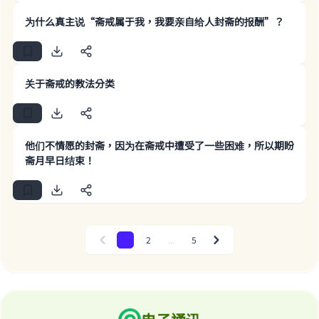
The Prophet (ﷺ) said:
"A person who leads others to doing what is
为什么真主说“斋戒属于我，我要亲自给人封斋的报酬”？
good will earn the same reward as those who
do it."
(MUSLIM, 1893)
关于斋戒的教法分类
Support IslamQA
他们不情愿的封斋，因为在斋戒中遭受了一些困难，所以期盼
斋月早日结束！
1
2
...
5
Previous
Next