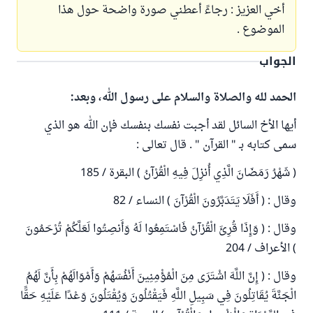
أخي العزيز : رجاءً أعطني صورة واضحة حول هذا
الموضوع .
الجواب
الحمد لله والصلاة والسلام على رسول الله، وبعد:
أيها الأخ السائل لقد أجبت نفسك بنفسك فإن الله هو الذي
سمى كتابه بـ " القرآن " . قال تعالى :
( شَهْرُ رَمَضَانَ الَّذِي أُنزِلَ فِيهِ الْقُرْآنُ ) البقرة / 185
وقال : ( أَفَلَا يَتَدَبَّرُونَ الْقُرْآنَ ) النساء / 82
وقال : ( وَإِذَا قُرِئَ الْقُرْآنُ فَاسْتَمِعُوا لَهُ وَأَنصِتُوا لَعَلَّكُمْ تُرْحَمُونَ
) الأعراف / 204
وقال : ( إِنَّ اللَّهَ اشْتَرَى مِنَ الْمُؤْمِنِينَ أَنْفُسَهُمْ وَأَمْوَالَهُمْ بِأَنَّ لَهُمُ
الْجَنَّةَ يُقَاتِلُونَ فِي سَبِيلِ اللَّهِ فَيَقْتُلُونَ وَيُقْتَلُونَ وَعْدًا عَلَيْهِ حَقًّا