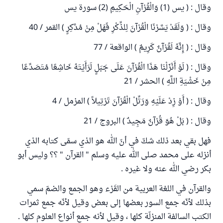
وقال : ( يس (1) وَالْقُرْآنِ الْحَكِيمِ (2) سورة يس
وقال : ( وَلَقَدْ يَسَّرْنَا الْقُرْآنَ لِلذِّكْرِ فَهَلْ مِنْ مُدَّكِرٍ ) القمر / 40
وقال : ( إِنَّهُ لَقُرْآنٌ كَرِيمٌ ) الواقعة / 77
وقال : ( لَوْ أَنْزَلْنَا هَذَا الْقُرْآنَ عَلَى جَبَلٍ لَرَأَيْتَهُ خَاشِعًا مُتَصَدِّعًا
مِنْ خَشْيَةِ اللَّهِ ) الحشر / 21
وقال : ( أَوْ زِدْ عَلَيْهِ وَرَتِّلْ الْقُرْآنَ تَرْتِيلاً ) المزمل / 4
وقال : ( بَلْ هُوَ قُرْآنٌ مَجِيدٌ ) البروج / 21
فهل بقي بعد ذلك شكّ في أنّ الله هو الذي سمّى كتابه الذي
أنزله على محمد صلى الله عليه وسلم " القرآن " ؟؟ وليس أبو
بكر رضي الله عنه ولا غيره .
والقرآن في اللغة العربية من القَرْء وهو الجمع والضمّ سمي
بذلك لأنّه جمع السور بعضها إلى بعض وقيل لأنّه جمع ثمرات
الكتب السالفة المنزلّة كلها ، وقيل لأنه جمع أنواع العلوم كلها .