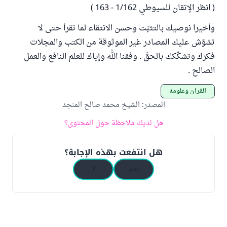
( انظر الإتقان للسيوطي 1/162 - 163 )
وأخيرا نوصيك بالتثبّت وحسن الانتقاء لما تقرأ حتى لا
تشوّش عليك المصادر غير الموثوقة من الكتب والمجلات
فكرك وتشكّكك بالحقّ . وفقنا الله وإياك للعلم النافع والعمل
الصالح .
القرآن وعلومه
المصدر
:
الشيخ محمد صالح المنجد
هل لديك ملاحظة حول المحتوى؟
هل انتفعت بهذه الإجابة؟
نعم
لا