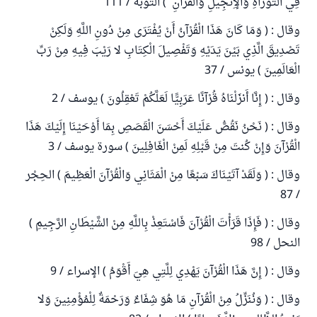
فِي التَّوْرَاةِ وَالْإِنْجِيلِ وَالْقُرْآنِ ) التوبة / 111
وقال : ( وَمَا كَانَ هَذَا الْقُرْآنُ أَنْ يُفْتَرَى مِنْ دُونِ اللَّهِ وَلَكِنْ
تَصْدِيقَ الَّذِي بَيْنَ يَدَيْهِ وَتَفْصِيلَ الْكِتَابِ لا رَيْبَ فِيهِ مِنْ رَبِّ
الْعَالَمِينَ ) يونس / 37
وقال : ( إِنَّا أَنزَلْنَاهُ قُرْآنًا عَرَبِيًّا لَعَلَّكُمْ تَعْقِلُونَ ) يوسف / 2
وقال : ( نَحْنُ نَقُصُّ عَلَيْكَ أَحْسَنَ الْقَصَصِ بِمَا أَوْحَيْنَا إِلَيْكَ هَذَا
الْقُرْآنَ وَإِنْ كُنتَ مِنْ قَبْلِهِ لَمِنْ الْغَافِلِينَ ) سورة يوسف / 3
وقال : ( وَلَقَدْ آتَيْنَاكَ سَبْعًا مِنْ الْمَثَانِي وَالْقُرْآنَ الْعَظِيمَ ) الحِجْر
/ 87
وقال : ( فَإِذَا قَرَأْتَ الْقُرْآنَ فَاسْتَعِذْ بِاللَّهِ مِنْ الشَّيْطَانِ الرَّجِيمِ )
النحل / 98
وقال : ( إِنَّ هَذَا الْقُرْآنَ يَهْدِي لِلَّتِي هِيَ أَقْوَمُ ) الإسراء / 9
وقال : ( وَنُنَزِّلُ مِنْ الْقُرْآنِ مَا هُوَ شِفَاءٌ وَرَحْمَةٌ لِلْمُؤْمِنِينَ وَلا