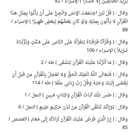
يَزِيدُ الظَّالِمِينَ إِلاَّ خَسَارًا ) الإسراء / 82
وقال : ( قُلْ لَئِنْ اجْتَمَعَتْ الإِنسُ وَالْجِنُّ عَلَى أَنْ يَأْتُوا بِمِثْلِ هَذَا
الْقُرْآنِ لا يَأْتُونَ بِمِثْلِهِ وَلَوْ كَانَ بَعْضُهُمْ لِبَعْضٍ ظَهِيرًا ) الإسراء /
88
وقال : ( وَقُرْآنًا فَرَقْنَاهُ لِتَقْرَأَهُ عَلَى النَّاسِ عَلَى مُكْثٍ وَنَزَّلْنَاهُ
تَنزِيلاً ) الإسراء / 106
وقال : ( مَا أَنْزَلْنَا عَلَيْكَ الْقُرْآنَ لِتَشْقَى ) طه / 2
وقال : ( فَتَعَالَى اللَّهُ الْمَلِكُ الْحَقُّ وَلا تَعْجَلْ بِالْقُرْآنِ مِنْ قَبْلِ أَنْ
يُقْضَى إِلَيْكَ وَحْيُهُ وَقُلْ رَبِّ زِدْنِي عِلْمًا ) طه / 114
وقال : ( طس تِلْكَ آيَاتُ الْقُرْآنِ وَكِتَابٍ مُبِينٍ ) النمل / 1
وقال : (وَإِنَّكَ لَتُلَقَّى الْقُرْآنَ مِنْ لَدُنْ حَكِيمٍ عَلِيمٍ ) النمل / 6
وقال : ( إِنَّ الَّذِي فَرَضَ عَلَيْكَ الْقُرْآنَ لَرَادُّكَ إِلَى مَعَادٍ ) القصص /
85