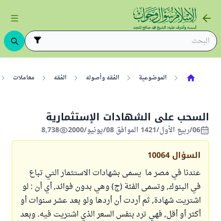
الموضوعية
الفقه وأصوله
الفقه
معاملات
السحب على الشهادات الإستثمارية
06/ربيع الأول/1421 الموافق 08/يونيو/2000
8,738
السؤال
10064
عندنا في مصر ما يسمى بشهادات الاستثمار التي تباع
في البنوك, وتسمى الفئة (ج) وهي بدون فوائد, أي أن : لو
اشتريت شهادة, ثم أردت أن أردها ولو بعد عشر سنوات أو
أكثر أو أقل, فهي ترد بنفس السعر الذي اشتريت فيه. وبعد