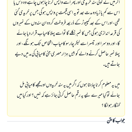
اگر ميں نے كوئى سند خريدى اور پھر اسے واپس كرنا چاہوں چاہے وہ دس يا
اس سے كم يا زيادہ مدت بعد تو يہ اسى قيمت پر واپس ہو گى جس پر خريدى گئى
تھى، اور اس كے بعد كمپيوٹر كے ذريعہ فروخت كردہ ان سندوں كے نمبروں
كى قرعہ اندازى ہو گى جس كا نمبر نكلے گا تواسے پہلا كامياب قرار ديا جائے
گا، اور دوسرا اور تيسرا سے ليكر چار سو كامياب اشخاص تك ہونگے، اور
پہلا نمبر حاصل كرنے والے كو بيس ہزار مصرى جنى كاميابى كى مد ميں ديے
جاتے ہيں.
ميں يہ معلوم كرنا چاہتا ہوں كہ اگر ميں يہ سند خريدوں اور مجھے كاميابى مل
جائے تو كيا ميرے ليے يہ رقم حاصل كرنى جائز ہے كہ نہيں؟ اور كيا ميں
گنہگار ہونگا ؟
جواب نمبر 110845 نے نکاح ٹوٹنے سے بچایا۔
جواب کا متن