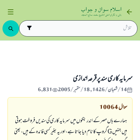
د و فروخت
سرمایہ کاری
سرمايہ كارى سند پر قرعہ اندازى
سرمايہ كارى سند پر قرعہ اندازى
14/شعبان/1426 , 18/ستمبر/2005
6,831
سوال
10064
ہمارے ہاں مصر كے اندر بنكوں ميں سرمايہ كارى كى سنديں فروخت ہوتى
ہيں جنہيں G گروپ كا نام ديا جاتا ہے، اور يہ بغير كسى فائدہ كے ہيں، يعنى