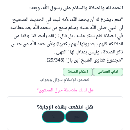
الحمد لله والصلاة والسلام على رسول الله، وبعد:
"نعم ، يشرع له أن يحمد الله، لأنه ثبت في الحديث الصحيح
أن النبي صلى الله عليه وسلم سمع من يحمد الله بعد عطاسه
في الصلاة فلم ينكر عليه . بل قال : ( لقد رأيت كذا وكذا من
الملائكة كلهم يبتدرونها أيهم يكتبها) ولأن حمد الله من جنس
ذكر الصلاة ، وليس بمنافٍ لها" انتهى .
"مجموع فتاوى الشيخ ابن باز" (29/348) .
آداب العطاس
أحكام الصلاة
المصدر
:
الإسلام سؤال وجواب
هل لديك ملاحظة حول المحتوى؟
هل انتفعت بهذه الإجابة؟
نعم
لا