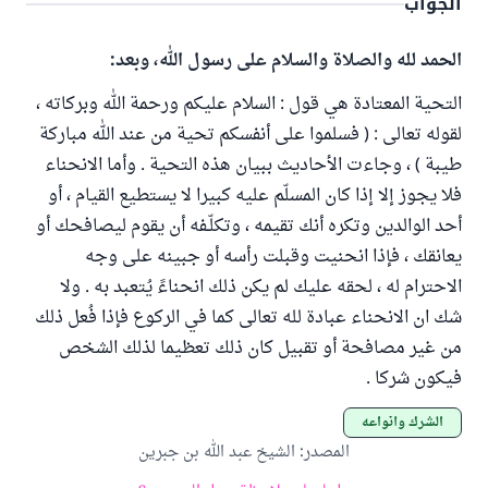
الجواب
الحمد لله والصلاة والسلام على رسول الله، وبعد:
التحية المعتادة هي قول : السلام عليكم ورحمة الله وبركاته ،
لقوله تعالى : ( فسلموا على أنفسكم تحية من عند الله مباركة
طيبة ) ، وجاءت الأحاديث ببيان هذه التحية . وأما الانحناء
فلا يجوز إلا إذا كان المسلّم عليه كبيرا لا يستطيع القيام ، أو
أحد الوالدين وتكره أنك تقيمه ، وتكلّـفه أن يقوم ليصافحك أو
يعانقك ، فإذا انحنيت وقبلت رأسه أو جبينه على وجه
الاحترام له ، لحقه عليك لم يكن ذلك انحناءً يُتعبد به . ولا
شك ان الانحناء عبادة لله تعالى كما في الركوع فإذا فُعل ذلك
من غير مصافحة أو تقبيل كان ذلك تعظيما لذلك الشخص
فيكون شركا .
الشرك وأنواعه
المصدر
:
الشيخ عبد الله بن جبرين