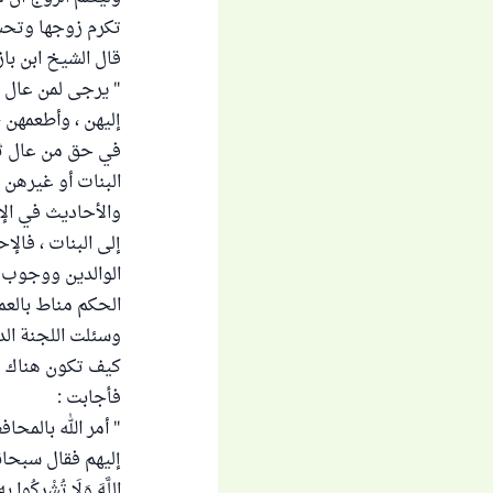
تكرم زوجها وتحسن
قال الشيخ ابن باز رحمه 
" يرجى لمن عال غ
إليهن ، وأطعمهن 
في حق من عال ثلا
البنات أو غيرهن 
والأحاديث في الإ
إلى البنات ، فالإ
الوالدين ووجوب بر
الحكم مناط بالعمل
وسئلت اللجنة الدائمة ل
كيف تكون هناك رو
فأجابت :
" أمر الله بالمحا
إليهم فقال سبحانه : ( وَا
اللَّهَ وَلَا تُشْرِكُوا بِ