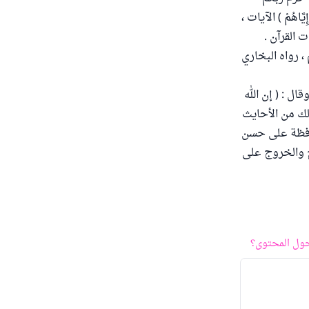
 وَإِيَّاهُمْ ) الآيات ،
آيات القرآن .
، رواه البخاري
ل : ( إن الله
ذلك من الأحايث
حافظة على حسن
سخ والخروج على
ول المحتوى؟