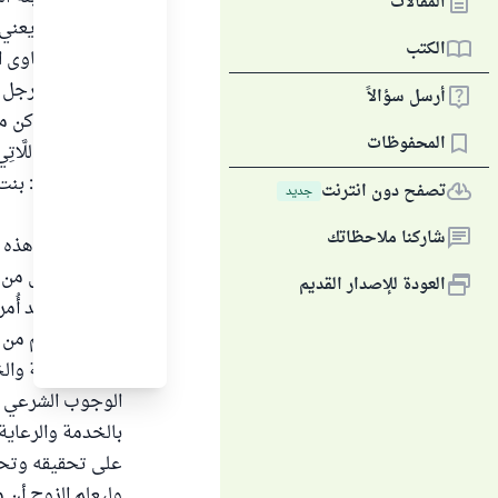
المقالات
بأمها ، وهذا يعن
الكتب
جاء في "فتاوى اللجنة 
" إذا تزوج الرجل 
أرسل سؤالاً
نزلوا ، سواء كن من 
المحفوظات
- : وَرَبَائِبُكُمُ اللَّا
والربيبة هنا : بن
تصفح دون انترنت
جديد
انتهى .
شاركنا ملاحظاتك
وسبق تقرير هذه ا
أما حقوق كل من ا
العودة للإصدار القديم
المعاملة ، فقد أُ
لا شك أن لهم من ح
غير أن النفقة وا
الوجوب الشرعي ، 
بالخدمة والرعاي
على تحقيقه وتحص
وليعلم الزوج أن م