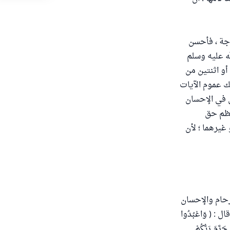
اجة ، فأحسن
ه عليه وسلم
و اثنتين من
ك عموم الآيات
ل في الإحسان
لعظم حق
غيرهما ؛ لأن
أرحام والإحسان
 وقال : ( وَاعْبُدُوا
َرَّمَ رَبُّكُمْ