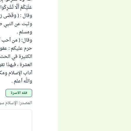
عَلَيْكُمْ أَلَّا تُشْرِكُو
وقال : ( وَقَضَى رَبُّك
وثبت عن النبي صلى
ومسلم .
وقال: ( من أحب أن
حرم عليكم : عقوق 
الكثيرة في الحث 
العشرة ، فبهذا تق
آداب الإسلام ومكا
والله أعلم .
فقه الأسرة
المصدر
:
الإسلام س