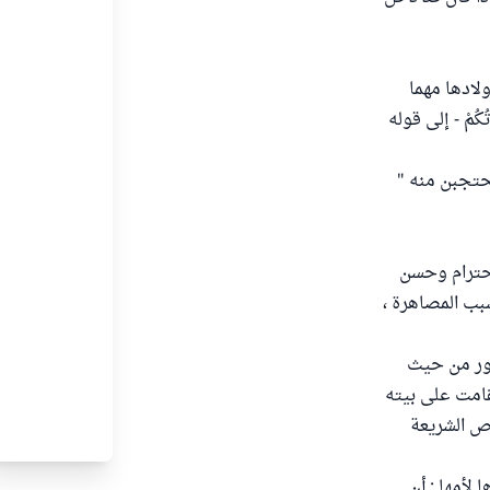
ولادها مهما
ُكُمْ - إلى قوله
يحتجبن منه "
احترام وحسن
سبب المصاهرة ،
أمور من حيث
قامت على بيته
ص الشريعة
لأمها : أن