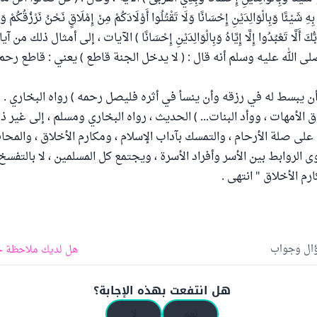
ا بِهِ شَيْئًا وَبِالْوَالِدَيْنِ إِحْسَانًا وَلَا تَقْتُلُوا أَوْلَادَكُمْ مِنْ إِمْلَاقٍ نَحْنُ نَرْزُقُكُمْ
َ أَلَّا تَعْبُدُوا إِلَّا إِيَّاهُ وَبِالْوَالِدَيْنِ إِحْسَانًا ) الآيات ، إلى أمثال ذلك من 
 الله عليه وسلم أنه قال : ( لا يدخل الجنة قاطع ) يعني : قاطع رحم 
 يبسط له في رزقه وأن ينسأ في أثره فليصل رحمه ) رواه البخاري . وقا
الأمهات ، ووأد البنات... ) الحديث ، رواه البخاري ومسلم ، إلى غير 
على صلة الأرحام ، والتمسك بآداب الإسلام ، ومكارم الأخلاق ، والم
وى الروابط بين الأسر وأفراد الأسرة ، ويجتمع كل المسلمين ، لا بالتف
رم الأخلاق " انتهى .
ؤال وجواب
هل لديك ملاحظة ح
هل انتفعت بهذه الإجابة؟
نعم
لا