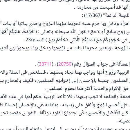
ي أنها قد أصبحت من محارمه .
الدائمة" (17/367) :
امرأة ودخل بها حرم عليه تحريما مؤبدا التزوج بإحدى بناتها أو بنات أ
زوج سابق أو لاحق ؛ لقول الله سبحانه وتعالى : ( حُرِّمَتْ عَلَيْكُمْ أُمَّهَات
تِي فِي حُجُورِكُمْ مِنْ نِسَائِكُمُ اللَّاتِي دَخَلْتُمْ بِهِنَّ ) النساء/23 .
ت الزوجة ، ويعتبر محرما لبنات من تزوجها ودخل بها ، ويجوز لهن ألا 
لمسألة في جواب السؤال رقم (
20750
) ، (
33711
) .
لربيبة وزوج أمها وواجباتهما تجاه بعضهما ، فتتلخص في الصلة وال
مر المسلمون جميعا بالإحسان إلى إخوانهم المسلمين ، فكيف بالمحارم ب
ق الإكرام والعناية أكثر مما لعموم المسلمين.
لخدمة والطاعة لا تجب بينهما ، فلا تأخذ الربيبة حكم أمها في هذه ال
فإن أحسن الزوج وأنفق على ربيبته ، وبادلته هي بالإحسان إحسانا ف
ة كان الأفضل والأحسن ؛ لأن اجتماع القلوب وتآلف النفوس مقصد تحر
يله .
ن حسن عشرته لزوجته : أن يحسن إلى ابنتها . ولتعلم البنت أن من برها 