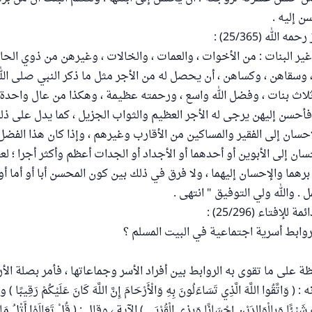
 إليه .
الله (25/365) :
ير البنات : من الأخوات ، والعمات ، والخالات ، وغيرهن من ذوي الح
، وسقاهن ، وكساهن ، أن يحصل له من الأجر مثل ما ذكر النبي صلى الل
ث بنات ، وفضل الله واسع ، ورحمته عظيمة ، وهكذا من عال واحدة أ
فأحسن إليهن يرجى له الأجر العظيم والثواب الجزيل ، كما يدل على ذل
حسان إلى الفقير والمساكين من الأقارب وغيرهم ، وإذا كان هذا الفض
حسان إلى الأبوين أو أحدهما أو الأجداد أو الجدات أعظم وأكثر أجرا ؛ 
هما والإحسان إليهما ، ولا فرق في ذلك بين كون المحسن أبا أو أما أو 
 . والله ولي التوفيق " انتهى .
لإفتاء (25/296) :
ابط أسرية اجتماعية في البيت المسلم ؟
فظة على ما تقوى به الروابط بين أفراد الأسر وجماعاتها ، فأمر بصلة ال
تَّقُوا اللَّهَ الَّذِي تَسَاءَلُونَ بِهِ وَالْأَرْحَامَ إِنَّ اللَّهَ كَانَ عَلَيْكُمْ رَقِيبًا )
هِ شَيْئًا وَبِالْوَالِدَيْنِ إِحْسَانًا وَبِذِي الْقُرْبَى ) الآية ، وقال : ( قُلْ تَعَالَوْا أَتْلُ مَا ح