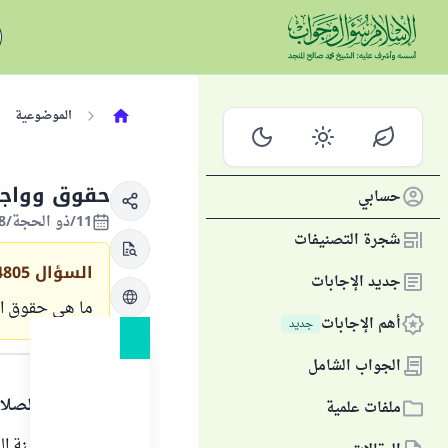
الموضوعية
حقوق وواجبا
حسابي
11/ذو الحجة/1428 الموافق 21/ديسمبر/2007
شجرة التصنيفات
السؤال
4805
جديد الإجابات
ما هي حقوق الب
أهم الإجابات
جديد
الجواب
الجواب الشامل
الحمد لله والصلا
ملفات علمية
الربيبة هي ابنة 