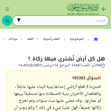
الموضوعية
الفقه وأصوله
الفقه
عبادات
هل كل أرض تُشترى فيها زكاة ؟
04/ذو القعدة/1428 الموافق 14/نوفمبر/2007
14,452
السؤال
105303
اشترينا 3 قطع أراضي إحداها بنية البناء عليها عاجلاً ،
والقطعتان الأخريان بنية الاستفادة منها مستقبلاً ببيعها
أو عمارتها ، وقد مضى عليها ست سنوات ولم نخرج
زكاتها جميعاً ، فهل علينا شيء في ذلك ؟ وكم يجب أن