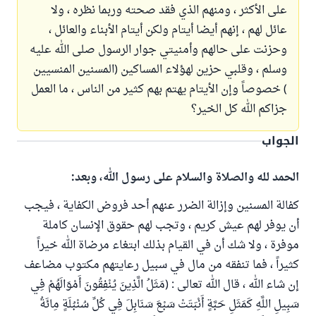
على الأكثر ، ومنهم الذي فقد صحته وربما نظره ، ولا
عائل لهم ، إنهم أيضا أيتام ولكن أيتام الأبناء والعائل ،
وحزنت على حالهم وأمنيتي جوار الرسول صلى الله عليه
وسلم ، وقلبي حزين لهؤلاء المساكين (المسنين المنسيين
) خصوصاً وإن الأيتام يهتم بهم كثير من الناس ، ما العمل
جزاكم الله كل الخير؟
الجواب
الحمد لله والصلاة والسلام على رسول الله، وبعد:
كفالة المسنين وإزالة الضرر عنهم أحد فروض الكفاية ، فيجب
أن يوفر لهم عيش كريم ، وتجب لهم حقوق الإنسان كاملة
موفرة ، ولا شك أن في القيام بذلك ابتغاء مرضاة الله خيراً
كثيراً ، فما تنفقه من مال في سبيل رعايتهم مكتوب مضاعف
إن شاء الله ، قال الله تعالى : (مَثَلُ الَّذِينَ يُنْفِقُونَ أَمْوَالَهُمْ فِي
سَبِيلِ اللَّهِ كَمَثَلِ حَبَّةٍ أَنْبَتَتْ سَبْعَ سَنَابِلَ فِي كُلِّ سُنْبُلَةٍ مِائَةُ