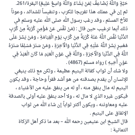
حَبَّةٍ وَاللَّهُ يُضَاعِفُ لِمَنْ يَشَاءُ وَاللَّهُ وَاسِعٌ عَلِيمٌ) البقرة/261.
ثم إن في عملك هذا تفريجا للكرب ، وتنفيساً للشدائد ، وعوناً
للأخ المسلم ، وقد رغب رسول الله صلى الله عليه وسلم في
ذلك أيما ترغيب حين قال : (مَنْ نَفَّسَ عَنْ مُؤْمِنٍ كُرْبَةً مِنْ كُرَبِ
الدُّنْيَا نَفَّسَ اللَّهُ عَنْهُ كُرْبَةً مِنْ كُرَبِ يَوْمِ الْقِيَامَةِ ، وَمَنْ يَسَّرَ عَلَى
مُعْسِرٍ يَسَّرَ اللَّهُ عَلَيْهِ فِي الدُّنْيَا وَالْآخِرَةِ ، وَمَنْ سَتَرَ مُسْلِمًا سَتَرَهُ
اللَّهُ فِي الدُّنْيَا وَالْآخِرَةِ ، وَاللَّهُ فِي عَوْنِ الْعَبْدِ مَا كَانَ الْعَبْدُ فِي
عَوْنِ أَخِيهِ ) رواه مسلم (4867) .
ولا شك أن ثواب كفالة اليتيم عظيمة ، ولكن مع ذلك ينبغي
للإنسان أن يقدم بصدقته من هو أشد فقراً وحاجة ، وقد يكون
اليتيم له مال ينفق منه ، أو له من ينفق عليه من الأغنياء ،
فيكون غيره الذي لا مال له ، ولا أحد ينفق عليه أولى بالصدقة
عليه ومعاونته ، ويكون أكثر ثواباً إن شاء الله من ثواب
الإنفاق على اليتيم .
قال الشيخ ابن عثيمين رحمه الله – بعد ما ذكر أهل الزكاة
الثمانية :