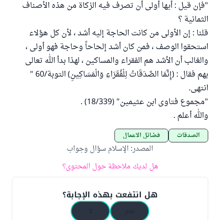
"فإن قيل : أيها أولى أن تصرف فيه الزكاة من هذه الأصناف
الثمانية ؟
قلنا : إن الأولى من كانت الحاجة إليه أشد ، لأن كل هؤلاء
استحقوا الوصف ، فمن كان أشد إلحاحاً وحاجة فهو أولى ،
والغالب أن الأشد هم الفقراء والمساكين ، لهذا بدأ الله تعالى
بهم فقال : (إِنَّمَا الصَّدَقَاتُ لِلْفُقَرَاءِ وَالْمَسَاكِينِ) التوبة/60 "
انتهى.
"مجموع فتاوى ابن عثيمين" (18/339) .
والله أعلم .
الصدقات
فضائل الأعمال
المصدر
:
الإسلام سؤال وجواب
هل لديك ملاحظة حول المحتوى؟
هل انتفعت بهذه الإجابة؟
نعم
لا