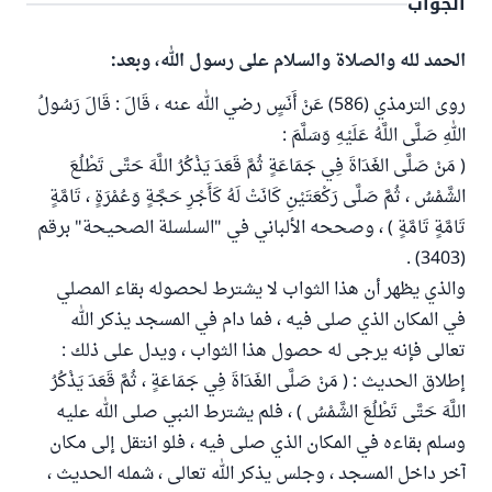
الجواب
الحمد لله والصلاة والسلام على رسول الله، وبعد:
روى الترمذي (586) عَنْ أَنَسٍ رضي الله عنه ، قَالَ : قَالَ رَسُولُ
اللهِ صَلَّى اللَّهُ عَلَيْهِ وَسَلَّمَ :
( مَنْ صَلَّى الغَدَاةَ فِي جَمَاعَةٍ ثُمَّ قَعَدَ يَذْكُرُ اللَّهَ حَتَّى تَطْلُعَ
الشَّمْسُ ، ثُمَّ صَلَّى رَكْعَتَيْنِ كَانَتْ لَهُ كَأَجْرِ حَجَّةٍ وَعُمْرَةٍ ، تَامَّةٍ
تَامَّةٍ تَامَّةٍ ) ، وصححه الألباني في "السلسلة الصحيحة" برقم
(3403) .
والذي يظهر أن هذا الثواب لا يشترط لحصوله بقاء المصلي
في المكان الذي صلى فيه ، فما دام في المسجد يذكر الله
تعالى فإنه يرجى له حصول هذا الثواب ، ويدل على ذلك :
إطلاق الحديث : ( مَنْ صَلَّى الغَدَاةَ فِي جَمَاعَةٍ ، ثُمَّ قَعَدَ يَذْكُرُ
اللَّهَ حَتَّى تَطْلُعَ الشَّمْسُ ) ، فلم يشترط النبي صلى الله عليه
وسلم بقاءه في المكان الذي صلى فيه ، فلو انتقل إلى مكان
آخر داخل المسجد ، وجلس يذكر الله تعالى ، شمله الحديث ،