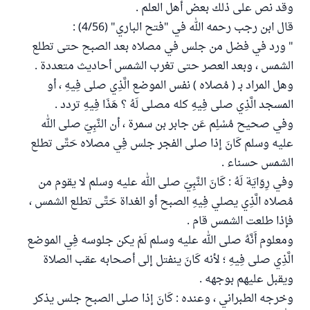
وقد نص على ذلك بعض أهل العلم .
قال ابن رجب رحمه الله في "فتح الباري" (4/56) :
" ورد في فضل من جلس في مصلاه بعد الصبح حتى تطلع
الشمس ، وبعد العصر حتى تغرب الشمس أحاديث متعددة .
وهل المراد بـ ( مُصلاه ) نفس الموضع الَّذِي صلى فِيهِ ، أو
المسجد الَّذِي صلى فِيهِ كله مصلى لَهُ ؟ هَذَا فِيهِ تردد .
وفي صحيح مُسْلِم عَن جابر بن سمرة ، أن النَّبِيّ صلى الله
عليه وسلم كَانَ إذا صلى الفجر جلس فِي مصلاه حَتَّى تطلع
الشمس حسناء .
وفي رِوَايَة لَهُ : كَانَ النَّبِيّ صلى الله عليه وسلم لا يقوم من
مُصلاه الَّذِي يصلي فِيهِ الصبح أو الغداة حَتَّى تطلع الشمس ،
فإذا طلعت الشمس قام .
ومعلوم أَنَّهُ صلى الله عليه وسلم لَمْ يكن جلوسه فِي الموضع
الَّذِي صلى فِيهِ ؛ لأنه كَانَ ينفتل إلى أصحابه عقب الصلاة
ويقبل عليهم بوجهه .
وخرجه الطبراني ، وعنده : كَانَ إذا صلى الصبح جلس يذكر