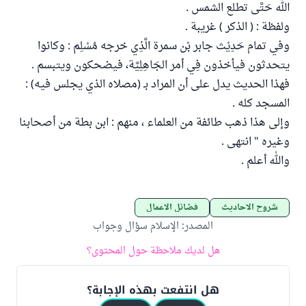
الله حَتَّى تطلع الشمس .
ولفظة : ( الذكر ) غريبة .
وفي تمام حَدِيْث جابر بْن سمرة الَّذِي خرجه مُسْلِم : وكانوا
يتحدثون فيأخذون فِي أمر الجَاهِلِيَّة، فيضحكون ويتبسم .
فهذا الحديث يدل على أن المراد بـ (مصلاه الذي يجلس فيه) :
المسجد كله .
وإلى هذا ذهب طائفة من العلماء ، منهم : ابن بطة من أصحابنا
وغيره " انتهى .
والله أعلم .
شروح الأحاديث
فضائل الأعمال
المصدر
:
الإسلام سؤال وجواب
هل لديك ملاحظة حول المحتوى؟
هل انتفعت بهذه الإجابة؟