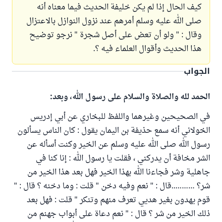
كيف الحال إذا لم يكن خليفة الحديث فيما معناه أنه
صلى الله عليه وسلم أمرهم عند نزول النوازل بالاعتزال
وقال : " ولو أن تعض على أصل شجرة " نرجو توضيح
هذا الحديث وأقوال العلماء فيه ؟.
الجواب
الحمد لله والصلاة والسلام على رسول الله، وبعد:
في الصحيحين وغيرهما واللفظ للبخاري عن أبي إدريس
الخولاني أنه سمع حذيفة بن اليمان يقول : كان الناس يسألون
رسول الله صلى الله عليه وسلم عن الخير وكنت أسأله عن
الشر مخافة أن يدركني ، فقلت يا رسول الله : إنا كنا في
جاهلية وشر فجاءنا الله بهذا الخير فهل بعد هذا الخير من
شر؟ ………..قال : " نعم وفيه دخن " قلت : وما دخنه ؟ قال : "
قوم يهدون بغير هديي تعرف منهم وتنكر " قلت : فهل بعد
ذلك الخير من شر ؟ قال : " نعم دعاة على أبواب جهنم من