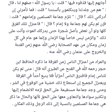
أجابهم إليها قذفوه فيها " قلت : يا رسول الله ؛ صفهم لنا ، قال
: " هم من جلدتنا ويتكلمون بألسنتنا " قلت : فما تأمرني إن
أدركني ذلك ؟ قال : " تلزم جماعة المسلمين وإمامهم " قلت :
فإن لم يكن لهم جماعة ولا إمام ؟ قال : " فاعتزل تلك الفرق
كلها ولو أن تعض بأصل شجرة حتى يدركك الموت وأنت على
ذلك " والزمن ليس خاصاً بهذا الزمان وإنما هو عام في كل
زمان ومكان من عهد الصحابة رضي الله عنهم زمن الفتنة
والخروج على عثمان رضي الله عنه .
والمراد من اعتزال الناس زمن الفرقة ما ذكره الحافظ ابن
حجر رحمه الله في الفتح عن الطبري أنه قال : متى لم يكن
للناس إمام فافترق الناس أحزاباً فلا يتبع أحداً في الفرقة
ويعتزل الجميع إن استطاع ذلك خشية من الوقوع في الشر ،
ومتى وجد جماعة مستقيمة على الحق لزمه الانضمام إليها
وتكثير سوادها والتعاون معها على الحق لأنها والحال ما ذكر
هي جماعة المسلمين بالنسبة إلى ذلك الرجل وذلك المكان .