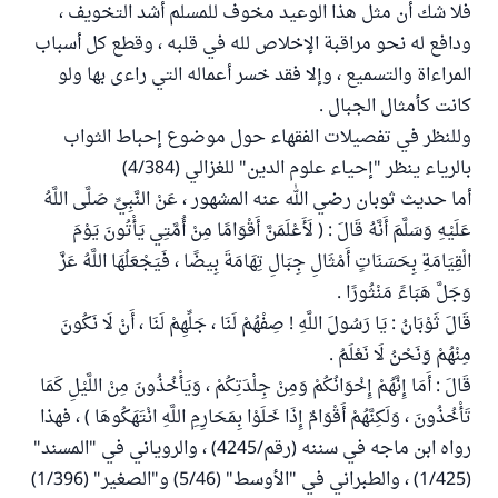
فلا شك أن مثل هذا الوعيد مخوف للمسلم أشد التخويف ،
ودافع له نحو مراقبة الإخلاص لله في قلبه ، وقطع كل أسباب
المراءاة والتسميع ، وإلا فقد خسر أعماله التي راءى بها ولو
كانت كأمثال الجبال .
وللنظر في تفصيلات الفقهاء حول موضوع إحباط الثواب
بالرياء ينظر "إحياء علوم الدين" للغزالي (4/384)
أما حديث ثوبان رضي الله عنه المشهور ، عَنْ النَّبِيِّ صَلَّى اللَّهُ
عَلَيْهِ وَسَلَّمَ أَنَّهُ قَالَ : ( لَأَعْلَمَنَّ أَقْوَامًا مِنْ أُمَّتِي يَأْتُونَ يَوْمَ
الْقِيَامَةِ بِحَسَنَاتٍ أَمْثَالِ جِبَالِ تِهَامَةَ بِيضًا ، فَيَجْعَلُهَا اللَّهُ عَزَّ
وَجَلَّ هَبَاءً مَنْثُورًا .
قَالَ ثَوْبَانُ : يَا رَسُولَ اللَّهِ ! صِفْهُمْ لَنَا ، جَلِّهِمْ لَنَا ، أَنْ لَا نَكُونَ
مِنْهُمْ وَنَحْنُ لَا نَعْلَمُ .
قَالَ : أَمَا إِنَّهُمْ إِخْوَانُكُمْ وَمِنْ جِلْدَتِكُمْ ، وَيَأْخُذُونَ مِنْ اللَّيْلِ كَمَا
تَأْخُذُونَ ، وَلَكِنَّهُمْ أَقْوَامٌ إِذَا خَلَوْا بِمَحَارِمِ اللَّهِ انْتَهَكُوهَا ) ، فهذا
رواه ابن ماجه في سننه (رقم/4245) ، والروياني في "المسند"
(1/425) ، والطبراني في "الأوسط" (5/46) و"الصغير" (1/396)