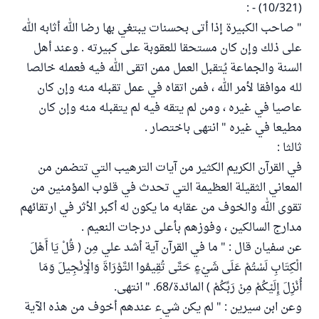
(10/321) - :
" صاحب الكبيرة إذا أتى بحسنات يبتغي بها رضا الله أثابه الله
على ذلك وإن كان مستحقا للعقوبة على كبيرته . وعند أهل
السنة والجماعة يُتقبل العمل ممن اتقى الله فيه فعمله خالصا
لله موافقا لأمر الله ، فمن اتقاه في عمل تقبله منه وإن كان
عاصيا في غيره ، ومن لم يتقه فيه لم يتقبله منه وإن كان
مطيعا في غيره " انتهى باختصار .
ثالثا :
في القرآن الكريم الكثير من آيات الترهيب التي تتضمن من
المعاني الثقيلة العظيمة التي تحدث في قلوب المؤمنين من
تقوى الله والخوف من عقابه ما يكون له أكبر الأثر في ارتقائهم
مدارج السالكين ، وفوزهم بأعلى درجات النعيم .
عن سفيان قال : " ما في القرآن آية أشد علي مِن ( قُلْ يَا أَهْلَ
الْكِتَابِ لَسْتُمْ عَلَى شَيْءٍ حَتَّى تُقِيمُوا التَّوْرَاةَ وَالْإِنْجِيلَ وَمَا
أُنْزِلَ إِلَيْكُمْ مِنْ رَبِّكُمْ ) المائدة/68. " انتهى.
وعن ابن سيرين : " لم يكن شيء عندهم أخوف من هذه الآية