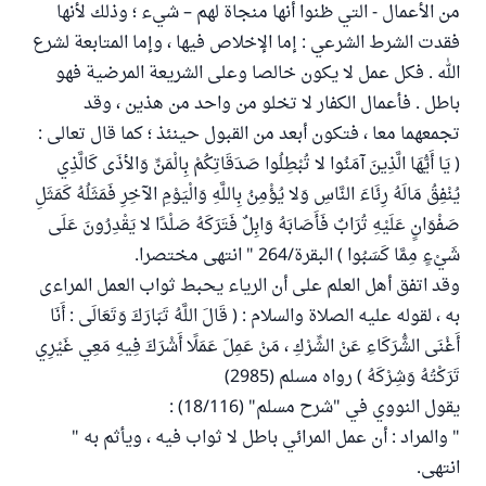
من الأعمال - التي ظنوا أنها منجاة لهم – شيء ؛ وذلك لأنها
فقدت الشرط الشرعي : إما الإخلاص فيها ، وإما المتابعة لشرع
الله . فكل عمل لا يكون خالصا وعلى الشريعة المرضية فهو
باطل . فأعمال الكفار لا تخلو من واحد من هذين ، وقد
تجمعهما معا ، فتكون أبعد من القبول حينئذ ؛ كما قال تعالى :
( يَا أَيُّهَا الَّذِينَ آمَنُوا لا تُبْطِلُوا صَدَقَاتِكُمْ بِالْمَنِّ وَالأذَى كَالَّذِي
يُنْفِقُ مَالَهُ رِئَاءَ النَّاسِ وَلا يُؤْمِنُ بِاللَّهِ وَالْيَوْمِ الآخِرِ فَمَثَلُهُ كَمَثَلِ
صَفْوَانٍ عَلَيْهِ تُرَابٌ فَأَصَابَهُ وَابِلٌ فَتَرَكَهُ صَلْدًا لا يَقْدِرُونَ عَلَى
شَيْءٍ مِمَّا كَسَبُوا ) البقرة/264 " انتهى مختصرا.
وقد اتفق أهل العلم على أن الرياء يحبط ثواب العمل المراءى
به ، لقوله عليه الصلاة والسلام : ( قَالَ اللَّهُ تَبَارَكَ وَتَعَالَى : أَنَا
أَغْنَى الشُّرَكَاءِ عَنْ الشِّرْكِ ، مَنْ عَمِلَ عَمَلًا أَشْرَكَ فِيهِ مَعِي غَيْرِي
تَرَكْتُهُ وَشِرْكَهُ ) رواه مسلم (2985)
يقول النووي في "شرح مسلم" (18/116) :
" والمراد : أن عمل المرائي باطل لا ثواب فيه ، ويأثم به "
انتهى.