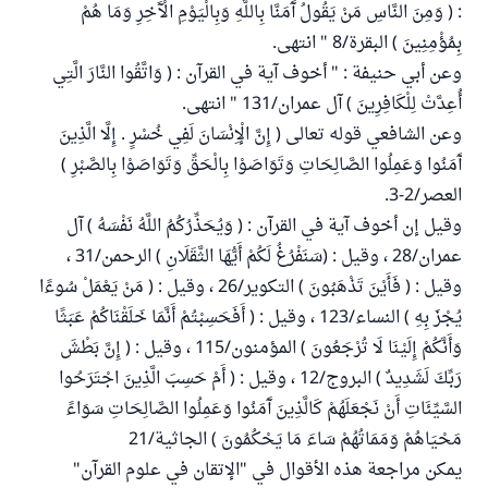
: ( وَمِنَ النَّاسِ مَنْ يَقُولُ آَمَنَّا بِاللَّهِ وَبِالْيَوْمِ الْآَخِرِ وَمَا هُمْ
بِمُؤْمِنِينَ ) البقرة/8 " انتهى.
وعن أبي حنيفة : " أخوف آية في القرآن : ( وَاتَّقُوا النَّارَ الَّتِي
أُعِدَّتْ لِلْكَافِرِينَ ) آل عمران/131 " انتهى.
وعن الشافعي قوله تعالى ( إِنَّ الْإِنْسَانَ لَفِي خُسْرٍ . إِلَّا الَّذِينَ
آَمَنُوا وَعَمِلُوا الصَّالِحَاتِ وَتَوَاصَوْا بِالْحَقِّ وَتَوَاصَوْا بِالصَّبْرِ )
العصر/2-3.
وقيل إن أخوف آية في القرآن : ( وَيُحَذِّرُكُمُ اللَّهُ نَفْسَهُ ) آل
عمران/28 ، وقيل : (سَنَفْرُغُ لَكُمْ أَيُّهَا الثَّقَلَانِ ) الرحمن/31 ،
وقيل : ( فَأَيْنَ تَذْهَبُونَ ) التكوير/26 ، وقيل : ( مَنْ يَعْمَلْ سُوءًا
يُجْزَ بِهِ ) النساء/123 ، وقيل : ( أَفَحَسِبْتُمْ أَنَّمَا خَلَقْنَاكُمْ عَبَثًا
وَأَنَّكُمْ إِلَيْنَا لَا تُرْجَعُونَ ) المؤمنون/115 ، وقيل : ( إِنَّ بَطْشَ
رَبِّكَ لَشَدِيدٌ ) البروج/12 ، وقيل : ( أَمْ حَسِبَ الَّذِينَ اجْتَرَحُوا
السَّيِّئَاتِ أَنْ نَجْعَلَهُمْ كَالَّذِينَ آَمَنُوا وَعَمِلُوا الصَّالِحَاتِ سَوَاءً
مَحْيَاهُمْ وَمَمَاتُهُمْ سَاءَ مَا يَحْكُمُونَ ) الجاثية/21
يمكن مراجعة هذه الأقوال في "الإتقان في علوم القرآن"