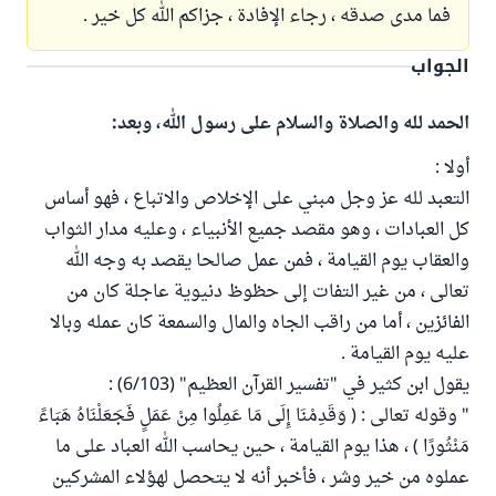
فما مدى صدقه ، رجاء الإفادة ، جزاكم الله كل خير .
الجواب
الحمد لله والصلاة والسلام على رسول الله، وبعد:
أولا :
التعبد لله عز وجل مبني على الإخلاص والاتباع ، فهو أساس
كل العبادات ، وهو مقصد جميع الأنبياء ، وعليه مدار الثواب
والعقاب يوم القيامة ، فمن عمل صالحا يقصد به وجه الله
تعالى ، من غير التفات إلى حظوظ دنيوية عاجلة كان من
الفائزين ، أما من راقب الجاه والمال والسمعة كان عمله وبالا
عليه يوم القيامة .
يقول ابن كثير في "تفسير القرآن العظيم" (6/103) :
" وقوله تعالى : ( وَقَدِمْنَا إِلَى مَا عَمِلُوا مِنْ عَمَلٍ فَجَعَلْنَاهُ هَبَاءً
مَنْثُورًا ) ، هذا يوم القيامة ، حين يحاسب الله العباد على ما
عملوه من خير وشر ، فأخبر أنه لا يتحصل لهؤلاء المشركين