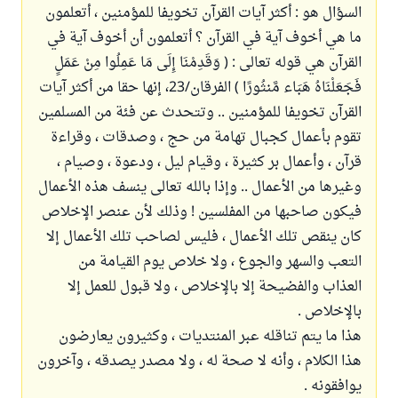
السؤال هو : أكثر آيات القرآن تخويفا للمؤمنين ، أتعلمون
ما هي أخوف آية في القرآن ؟ أتعلمون أن أخوف آية في
القرآن هي قوله تعالى : ( وَقَدِمْنَا إِلَى مَا عَمِلُوا مِنْ عَمَلٍ
فَجَعَلْنَاهُ هَبَاء مَّنثُورًا ) الفرقان/23، إنها حقا من أكثر آيات
القرآن تخويفا للمؤمنين .. وتتحدث عن فئة من المسلمين
تقوم بأعمال كجبال تهامة من حج ، وصدقات ، وقراءة
قرآن ، وأعمال بر كثيرة ، وقيام ليل ، ودعوة ، وصيام ،
وغيرها من الأعمال .. وإذا بالله تعالى ينسف هذه الأعمال
فيكون صاحبها من المفلسين ! وذلك لأن عنصر الإخلاص
كان ينقص تلك الأعمال ، فليس لصاحب تلك الأعمال إلا
التعب والسهر والجوع ، ولا خلاص يوم القيامة من
العذاب والفضيحة إلا بالإخلاص ، ولا قبول للعمل إلا
بالإخلاص .
هذا ما يتم تناقله عبر المنتديات ، وكثيرون يعارضون
هذا الكلام ، وأنه لا صحة له ، ولا مصدر يصدقه ، وآخرون
يوافقونه .