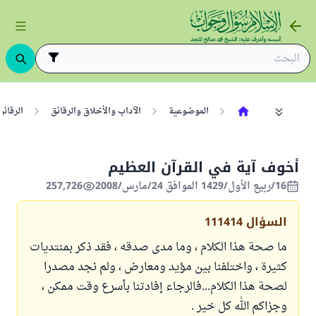
الموضوعية
الآداب والأخلاق والرقائق
الرقائق
أخوف آية في القرآن العظيم
16/ربيع الأول/1429 الموافق 24/مارس/2008
257,726
السؤال
111414
ما صحة هذا الكلام ، وما مدى صدقه ، فقد ذكر بمنتديات
كثيرة ، واختلفنا بين مؤيد ومعارض ، ولم نجد مصدرا
لصحة هذا الكلام...فالرجاء إفادتنا بأسرع وقت ممكن ،
وجزاكم الله كل خير .