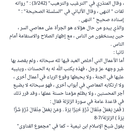
، وقال المنذري في "الترغيب والترهيب" (3/242) : " رواته
ثقات " انتهى ، وقال الألباني في "السلسلة الصحيحة" : "
إسناده صحيح " انتهى .
والذي يبدو من حال هؤلاء هو الجرأة على معاصي السر ،
حين يستخفون من الناس ، مع إظهار الصلاح والاستقامة أمام
الناس .
ثانيا :
أما الأعمال التي أخلص العبد فيها لله سبحانه ، ولم يقصد بها
غير وجهه عز وجل ، فهذه يكتب الله له به الحسنات ، ويثيبه
عليها في الجنة ، ولا يحبطها وقوع الرياء في أعمال أخرى ،
ولا ارتكابه المعاصي في أبواب أخرى ، فهو سبحانه لا يضيع
أجر المحسنين ، ولا يظلم مؤمنا حسنة عملها ، وقد قرر ذلك
في قاعدة عامة في سورة الزلزلة فقال :
( فَمَنْ يَعْمَلْ مِثْقَالَ ذَرَّةٍ خَيْرًا يَرَهُ . وَمَنْ يَعْمَلْ مِثْقَالَ ذَرَّةٍ شَرًّا
يَرَهُ ) الزلزلة/7-8
يقول شيخ الإسلام ابن تيمية – كما في "مجموع الفتاوى"