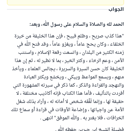
الجواب
الحمد لله والصلاة والسلام على رسول الله، وبعد:
"هذا كذب صريح ، وظلم قبيح ، فإن هذا الخليفة من خيرة
الخلفاء ، وكان يحج عاماً ، ويغزو عاماً ، وقد فتح الله في
زمنه الكثير من البلدان ، واتسعت رقعة الإسلام ، واستتب
الأمن ، وعم الرخاء ، وكثر الخير ، بما لا نظير له ، ثم إن هذا
الخليفة كان حسن السيرة والسريرة ، يجالس العلماء ، ويأخذ
منهم ، ويسمع المواعظ ويبكي ، ويخشع ويكثر العبادة
والتهجد والقراءة والذكر ، كما ذكر في سيرته المشهورة التي
أفردت بالتأليف ، فأما هذا الكتاب فإنه أكاذيب مختلقة ، لا
حقيقة لها ، وإنما لَفَّقَه شخص لا أمانه له ، وأراد بذلك شغل
الأمة عن واجباتها ، وإضاعة الأوقات في قراءة أو سماع تلك
الخرافات ، فلا يغتر به . والله الموفق" انتهى .
فضيلة الشيخ ابن جبرين حفظه الله .