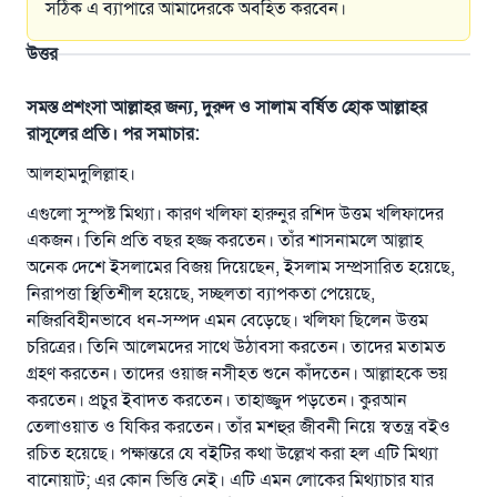
সঠিক এ ব্যাপারে আমাদেরকে অবহিত করবেন।
উত্তর
সমস্ত প্রশংসা আল্লাহর জন্য, দুরুদ ও সালাম বর্ষিত হোক আল্লাহর
রাসূলের প্রতি। পর সমাচার:
আলহামদুলিল্লাহ।
এগুলো সুস্পষ্ট মিথ্যা। কারণ খলিফা হারুনুর রশিদ উত্তম খলিফাদের
একজন। তিনি প্রতি বছর হজ্জ করতেন। তাঁর শাসনামলে আল্লাহ
অনেক দেশে ইসলামের বিজয় দিয়েছেন, ইসলাম সম্প্রসারিত হয়েছে,
নিরাপত্তা স্থিতিশীল হয়েছে, সচ্ছলতা ব্যাপকতা পেয়েছে,
নজিরবিহীনভাবে ধন-সম্পদ এমন বেড়েছে। খলিফা ছিলেন উত্তম
উত্তর নম্বর ১১০৮৪৫ একটি বিবাহ রক্ষা
চরিত্রের। তিনি আলেমদের সাথে উঠাবসা করতেন। তাদের মতামত
করেছিল।
গ্রহণ করতেন। তাদের ওয়াজ নসীহত শুনে কাঁদতেন। আল্লাহকে ভয়
করতেন। প্রচুর ইবাদত করতেন। তাহাজ্জুদ পড়তেন। কুরআন
উম্মাহকে উত্তর দিতে আমাদেরকে সহযোগিতা করুন
তেলাওয়াত ও যিকির করতেন। তাঁর মশহুর জীবনী নিয়ে স্বতন্ত্র বইও
রচিত হয়েছে। পক্ষান্তরে যে বইটির কথা উল্লেখ করা হল এটি মিথ্যা
রাসূল সাল্লাল্লাহু আলাইহি ওয়া সাল্লাম বলেছেন
বানোয়াট; এর কোন ভিত্তি নেই। এটি এমন লোকের মিথ্যাচার যার
যে ব্যক্তি সৎ কর্মের পথ দেখাবে সে সৎকর্মকারীর সমান