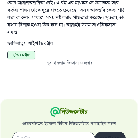
কোন আমানতদারিতা নেই। এ বই এর মাধ্যমে সে উম্মতকে তার
সওয়াব পাবে
কর্তব্য পালন থেকে দূরে রাখতে চেয়েছে। এসব আজগুবি কেচ্ছা পাঠ
(সহিহ মুসলিম; ১৮৯৩)
করা বা শুনার মাধ্যমে সময় নষ্ট করার পায়তারা করেছে। সুতরাং তার
কথায় বিভ্রান্ত হওয়া ঠিক হবে না। আল্লাহই উত্তম তাওফিকদাতা।
সমাপ্ত
এখনই শরীক হোন
ফাদিলাতুস শাইখ জিবরীন
ব্যক্তির মর্যাদা
সূত্র
:
ইসলাম জিজ্ঞাসা ও জবাব
নিউজলেটার
ওয়েবসাইটের ইমেইল ভিত্তিক নিউজলেটারে সাবস্ক্রাইব করুন