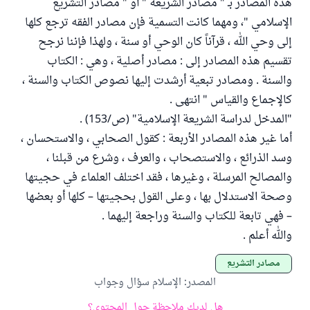
هذه المصادر بـ " مصادر الشريعة " أو " مصادر التشريع
الإسلامي "، ومهما كانت التسمية فإن مصادر الفقه ترجع كلها
إلى وحي الله ، قرآناً كان الوحي أو سنة ، ولهذا فإننا نرجح
تقسيم هذه المصادر إلى : مصادر أصلية ، وهي : الكتاب
والسنة . ومصادر تبعية أرشدت إليها نصوص الكتاب والسنة ،
كالإجماع والقياس " انتهى .
"المدخل لدراسة الشريعة الإسلامية" (ص/153) .
أما غير هذه المصادر الأربعة : كقول الصحابي ، والاستحسان ،
وسد الذرائع ، والاستصحاب ، والعرف ، وشرع من قبلنا ،
والمصالح المرسلة ، وغيرها ، فقد اختلف العلماء في حجيتها
وصحة الاستدلال بها ، وعلى القول بحجيتها – كلها أو بعضها
– فهي تابعة للكتاب والسنة وراجعة إليهما .
والله أعلم .
مصادر التشريع
المصدر
:
الإسلام سؤال وجواب
هل لديك ملاحظة حول المحتوى؟