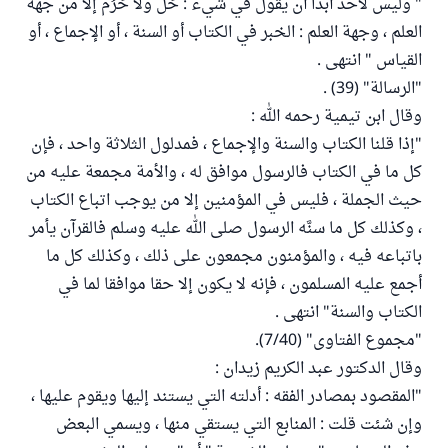
" وليس لأحد أبداً أن يقول في شيء : حَلَّ ولا حَرُم إلا من جهة
العلم ، وجهة العلم : الخبر في الكتاب أو السنة ، أو الإجماع ، أو
القياس " انتهى .
"الرسالة" (39) .
وقال ابن تيمية رحمه الله :
"إذا قلنا الكتاب والسنة والإجماع ، فمدلول الثلاثة واحد ، فإن
كل ما في الكتاب فالرسول موافق له ، والأمة مجمعة عليه من
حيث الجملة ، فليس في المؤمنين إلا من يوجب اتباع الكتاب
، وكذلك كل ما سنَّه الرسول صلى الله عليه وسلم فالقرآن يأمر
باتباعه فيه ، والمؤمنون مجمعون على ذلك ، وكذلك كل ما
أجمع عليه المسلمون ، فإنه لا يكون إلا حقا موافقا لما في
الكتاب والسنة" انتهى .
"مجموع الفتاوى" (7/40).
وقال الدكتور عبد الكريم زيدان :
"المقصود بمصادر الفقه : أدلته التي يستند إليها ويقوم عليها ،
وإن شئت قلت : المنابع التي يستقي منها ، ويسمي البعض