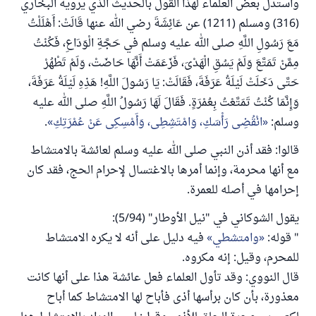
واستدل بعض العلماء لهذا القول بالحديث الذي يرويه البخاري
(316) ومسلم (1211) عن عَائِشَةَ رضي الله عنها قَالَتْ: أَهْلَلْتُ
مَعَ رَسُولِ اللَّهِ صلى الله عليه وسلم في حَجَّةِ الْوَدَاعِ، فَكُنْتُ
مِمَّنْ تَمَتَّعَ وَلَمْ يَسُقِ الْهَدْىَ، فَزَعَمَتْ أَنَّهَا حَاضَتْ، وَلَمْ تَطْهُرْ
حَتَّى دَخَلَتْ لَيْلَةُ عَرَفَةَ، فَقَالَتْ: يَا رَسُولَ اللَّهِ! هَذِهِ لَيْلَةُ عَرَفَةَ،
وَإِنَّمَا كُنْتُ تَمَتَّعْتُ بِعُمْرَةٍ. فَقَالَ لَهَا رَسُولُ اللَّهِ صلى الله عليه
وسلم:
انْقُضِى رَأْسَكِ، وَامْتَشِطِى، وَأَمْسِكِى عَنْ عُمْرَتِكِ
.
قالوا: فقد أذن النبي صلى الله عليه وسلم لعائشة بالامتشاط
مع أنها محرمة، وإنما أمرها بالاغتسال لإحرام الحج، فقد كان
إحرامها في أصله للعمرة.
يقول الشوكاني في "نيل الأوطار" (5/94):
" قوله:
وامتشطي
فيه دليل على أنه لا يكره الامتشاط
للمحرم، وقيل: إنه مكروه.
قال النووي: وقد تأول العلماء فعل عائشة هذا على أنها كانت
معذورة، بأن كان برأسها أذى فأباح لها الامتشاط كما أباح