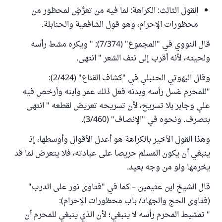
القول الثالث: الكراهة: لما فيه من تعرُّضٍ لمحظور من
محظورات الإحرام، وهو قول الشافعية والحنابلة.
قال النووي في "المجموع" (7/374): " ويكره مشط رأسه
ولحيته، لأنه أقرب إلى نتف الشعر " انتهى.
وقال البهوتي الحنبلي في "كشاف القناع" (2/424):
"للمحرم غسل رأسه وبدنه فعل ذلك عمر وابنه وأرخص فيه
علي وجابر بلا تسريح، لأن تسريحه تعريض لقطعه " انتهى
بتصرف. ونحوه في "الإنصاف" (3/460).
وهذا القول الأخير بالكراهة هو أعدل الأقوال وأوسطها، إذ
ينبغي أن يكون المسلم حريصا على عبادته، فلا يتعرض لما قد
يخرمها ولو من وجه بعيد.
قال الشيخ ابن عثيمين – كما في "فتاوى نور على الدرب"
(فتاوى الحج والجهاد/ باب محظورات الإحرام):
" تمشيط المحرم رأسه لا ينبغي؛ لأن الذي ينبغي للمحرم أن