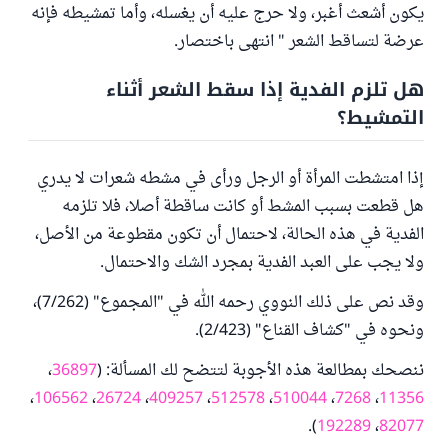
يكون أشعث أغبر، ولا حرج عليه أن يغسله، وأما تمشيطه فإنه
عرضة لتساقط الشعر " انتهى باختصار.
هل تلزم الفدية إذا سقط الشعر أثناء
التمشيط؟
إذا امتشطت المرأة أو الرجل ورأى في مشطه شعرات لا يدري
هل قطعت بسبب المشط أو كانت ساقطة أصلا، فلا تلزمه
الفدية في هذه الحالة، لاحتمال أن تكون مقطوعة من الأصل،
ولا يجب على العبد الفدية بمجرد الشك والاحتمال.
وقد نص على ذلك النووي رحمه الله في "المجموع" (7/262)،
ونحوه في "كشاف القناع" (2/423).
ننصحك بمطالعة هذه الأجوبة لتتضح لك المسألة: (
36897
،
،
106562
،
26724
،
409257
،
512578
،
510044
،
7268
،
11356
).
192289
،
82077