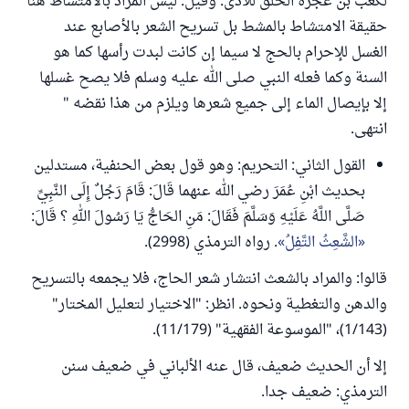
لكعب بن عجرة الحلق للأذى. وقيل: ليس المراد بالامتشاط هنا
حقيقة الامتشاط بالمشط بل تسريح الشعر بالأصابع عند
الغسل للإحرام بالحج لا سيما إن كانت لبدت رأسها كما هو
السنة وكما فعله النبي صلى الله عليه وسلم فلا يصح غسلها
إلا بإيصال الماء إلى جميع شعرها ويلزم من هذا نقضه "
انتهى.
القول الثاني: التحريم: وهو قول بعض الحنفية، مستدلين
بحديث ابْنِ عُمَرَ رضي الله عنهما قَالَ: قَامَ رَجُلٌ إِلَى النَّبِيِّ
صَلَّى اللَّهُ عَلَيْهِ وَسَلَّمَ فَقَالَ: مَنِ الحَاجُّ يَا رَسُولَ اللهِ ؟ قَالَ:
الشَّعِثُ التَّفِلُ
. رواه الترمذي (2998).
قالوا: والمراد بالشعث انتشار شعر الحاج، فلا يجمعه بالتسريح
والدهن والتغطية ونحوه. انظر: "الاختيار لتعليل المختار"
(1/143)، "الموسوعة الفقهية" (11/179).
إلا أن الحديث ضعيف، قال عنه الألباني في ضعيف سنن
الترمذي: ضعيف جدا.