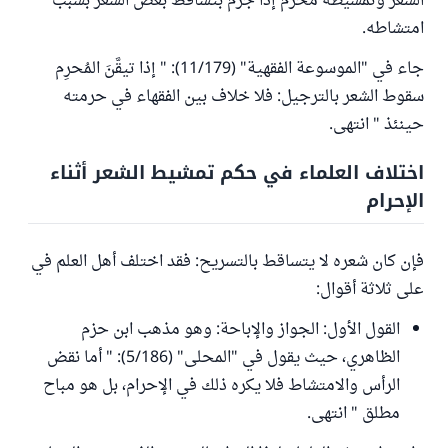
الشعر وتمشيطه مُحرَّم إذا جزم بتساقط بعض الشعر بسبب
امتشاطه.
جاء في "الموسوعة الفقهية" (11/179): " إذا تيقَّنَ المُحرِم
سقوط الشعر بالترجيل: فلا خلاف بين الفقهاء في حرمته
حينئذ " انتهى.
اختلاف العلماء في حكم تمشيط الشعر أثناء
الإحرام
فإن كان شعره لا يتساقط بالتسريح: فقد اختلف أهل العلم في
على ثلاثة أقوال:
القول الأول: الجواز والإباحة: وهو مذهب ابن حزم
الظاهري، حيث يقول في "المحلى" (5/186): " أما نقض
الرأس والامتشاط فلا يكره ذلك في الإحرام، بل هو مباح
مطلق " انتهى.