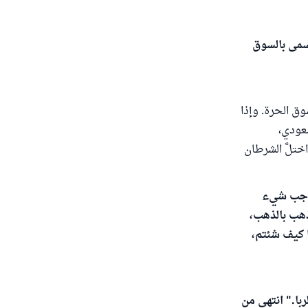
سمى بالسوق
ق الحرة. وإذا
سعودي،
تلَّ الشرطان
؛ وجب شيء
ذهب بالذهب،
ا كيف شئتم،
با." انتهى من