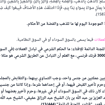
هَبُ بِالذَّهَبِ، وَالْفِضَّةُ بِالْفِضَّةِ، وَالْبُرُّ بِالْبُرِّ، وَالشَّعِيرُ بِالشَّعِيرِ، وَالتَّمْرُ
ثْلا بِمِثْلٍ سَوَاءً بِسَوَاءٍ يَدًا بِيَدٍ، فَإِذَا اخْتَلَفَتْ هَذِهِ الأَصْنَافُ فَبِيعُوا كَيْفَ شِئْ
 الموجودة اليوم لها ما للذهب والفضة من الأحكام.
لعملات
فيما يسمى بالسوق السوداء أو في السوق النظامية.
لجنة الدائمة للإفتاء: ما الحكم الشرعي في تبادل العملات (في السو
ل بين عملتين من جنس واحد، وجب التساوي بينهما، والتقابض بالمج
وحرم تأخير القبض فيهما، أو في إحداهما شرعا، وإذا كانتا من جنسي
ء كان ذلك في السوق السوداء أم في غيرها، وحرم تأخير بعضهما أو 
العزيز بن عبد الله بن باز، الشيخ عبد الرزاق عفيفي، الشيخ عبد الله
عود. "فتاوى اللجنة الدائمة" (13/444).