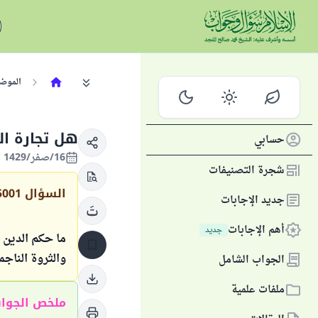
الموض
هل تجارة ال
حسابي
16/صفر/1429 الموافق 23/فبراير/2008
شجرة التصنيفات
السؤال
5001
جديد الإجابات
أهم الإجابات
جديد
ما حكم الدين 
والثروة الناج
الجواب الشامل
ملفات علمية
ملخص الجوا