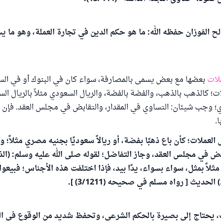
 الفوزان حفظه الله: ما هو حكم الدين في تجارة العملة، وهو ما ي
ملات
بعضها مع بعض يسمى بالمصارفة، سواء كان في البنوك أو في السو
؛ كالذهب بالذهب، والفضة بالفضة، والريال السعودي مثلاً بالريال ال
 وجب شيئان: التساوي في المقدار، والتقابض في مجلس العقد. فإن اخ
.
عملات؛ كأن باع ذهبًا بفضة، أو ريالاً سعوديًا بجنيه مصري مثلاً
بض في مجلس العقد، وجاز التفاضل؛ لقوله صلى الله عليه وسلم: (ال
ثلاً بمثل، سواء بسواء، يدًا بيد، فإذا اختلفت هذه الأجناس؛ فبيعو
) الحديث [ رواه مسلم في صحيحه (3/1211) ].
ت، يحتاج إلى بصيرة بالحكم الشرعي، وتحفظ شديد من الوقوع في الر