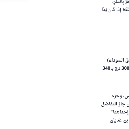
 بِالتَّمْرِ،
تُمْ إِذَا كَانَ يَدًا
ق السوداء)
مثلا 3000 دج بـ 3000 فرنك فرنسي، مع العلم أن التبادل عن الطريق الشرعي هو مثلا 300 دج بـ 340
لس، وحرم
ن جاز التفاضل
إحداهما"
 بن غديان