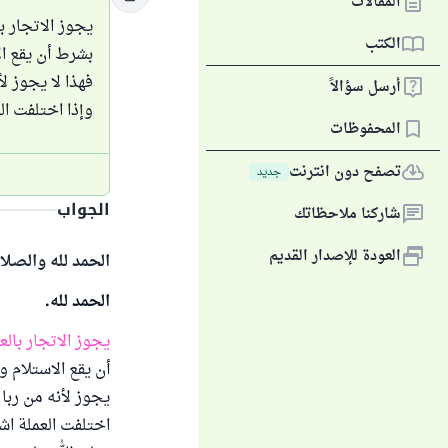
المقالات
يجوز الاتجار 
الكتب
بشرط أن يقع ال
فهذا لا يجوز ل
أرسل سؤالاً
وإذا اختلفت ا
المحفوظات
تصفح دون انترنت
جديد
الجواب
شاركنا ملاحظاتك
العودة للإصدار القديم
الحمد لله والصلا
الحمد لله.
يجوز الاتجار بالع
أن يقع الاستلام و
يجوز لأنه من ربا
اختلفت العملة اش