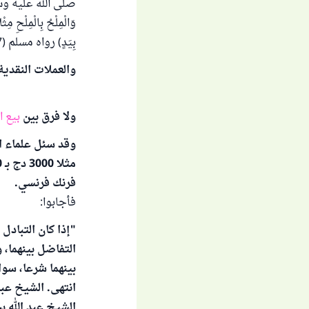
صلى الله عليه وسلم: (الذَّ
وَالْمِلْحُ بِالْمِلْحِ مِ
بِيَدٍ) رواه مسلم (1587).
والعملات النقدية
ولا فرق بين
بيع ا
وقد سئل علماء ال
فرنك فرنسي.
فأجابوا:
"إذا كان التباد
التفاضل بينهما، 
بينهما شرعا، سوا
انتهى. الشيخ عبد 
الشيخ عبد الله بن ق