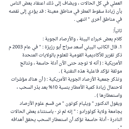
العملي في كل الحالات ، ويضاف إلى ذلك اعتقاد بعض الناس
بأن زيادة سقوط المطر في مناطق معينة : قد يؤدي إلى نقصه
في مناطق أخرى " انتهى .
ثانياً:
كلام بعض خبراء البيئة ، والأرصاد الجوية :
1. قال الكاتب البيئي أسعد سراج أبو رزيزة : " في عام 2003 م
ذكر تقرير للأكاديمية القومية للعلوم بالولايات المتحدة
الأمريكية : ( أنه لا توجد حتى الآن أدلة حاسمة ، ونتائج
موثقة تؤكد فاعلية هذه التقنية ) .
وتذكر جمعية الأرصاد الجوية الأمريكية : ( أن هناك مؤشرات
لاحتمال زيادة كمية الأمطار بنسبة 10% بعد بذر السحب ،
واستمطارها ) .
ويقول الدكتور " ويليام كوتون " من قسم علوم الأرصاد
بجامعة ولاية كولورادو : " إنه لم نر - باستثناء بعض الحالات
النادرة - أدلة حاسمة تؤكد أن استمطار السحب يحقق أهدافه
" .