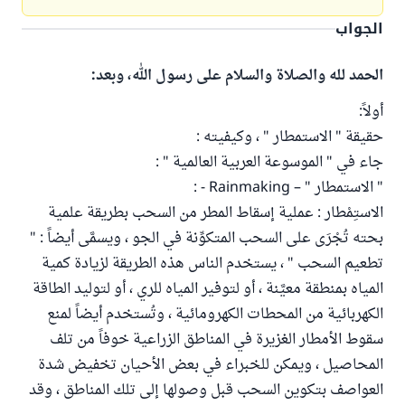
الجواب
الحمد لله والصلاة والسلام على رسول الله، وبعد:
أولاً:
حقيقة " الاستمطار " ، وكيفيته :
جاء في " الموسوعة العربية العالمية " :
" الاستمطار " – Rainmaking - :
الاستِمْطار : عملية إسقاط المطر من السحب بطريقة علمية
بحته تُجْرَى على السحب المتكوِّنة في الجو ، ويسمَّى أيضاً : "
تطعيم السحب " ، يستخدم الناس هذه الطريقة لزيادة كمية
المياه بمنطقة معيَّنة ، أو لتوفير المياه للري ، أو لتوليد الطاقة
الكهربائية من المحطات الكهرومائية ، وتُستخدم أيضاً لمنع
سقوط الأمطار الغزيرة في المناطق الزراعية خوفاً من تلف
المحاصيل ، ويمكن للخبراء في بعض الأحيان تخفيض شدة
العواصف بتكوين السحب قبل وصولها إلى تلك المناطق ، وقد