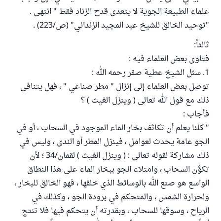
علماء الطبيعة الجوية لا يتعدى قدح الزناد فقط " انتهى .
"توحيد الخالق للشيخ عبد المجيد الزنداني" (ص/223) .
ثالثاً:
فتاوى بعض العلماء فيه :
1. سئل الشيخ عطية صقر رحمه الله :
توصل بعض العلماء إلى إنزال " مطر صناعي " ، فهل يتنافى
ذلك مع قول الله تعالى ( وينزل الغيث ) ؟
فأجاب :
" كلنا يعلم أن تكاثف بخار الماء الموجود في السحاب ، أو في
الجو عامة يحدث لعوامل ، فينزل المطر أو الندى ، وليس في
ذلك مشاركة لقوله تعالى : ( وينزل الغيث ) لقمان/34 ؛ لأن
تكوُّن السحاب ، وامتلاء الجو ببخار الماء على هذا النطاق
الواسع هو صنع الله بالوسائط الذي خلقها ، فهو الخالق للبخار ،
ولحرارة الشمس ، والمتحكم في برودة الجو ، وكذلك في
الرياح ، وسوقها للسحاب ، وبقدرته أن يتحكم فيها فلا تنتج