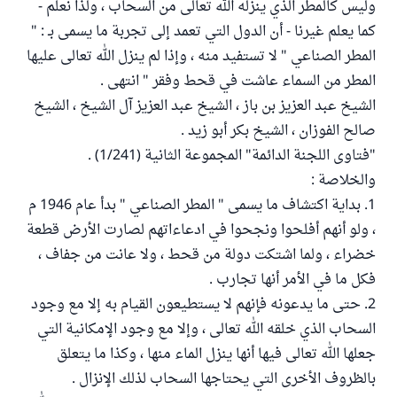
وليس كالمطر الذي ينزله الله تعالى من السحاب ، ولذا نعلم -
كما يعلم غيرنا - أن الدول التي تعمد إلى تجربة ما يسمى بـ : "
المطر الصناعي " لا تستفيد منه ، وإذا لم ينزل الله تعالى عليها
المطر من السماء عاشت في قحط وفقر " انتهى .
الشيخ عبد العزيز بن باز ، الشيخ عبد العزيز آل الشيخ ، الشيخ
صالح الفوزان ، الشيخ بكر أبو زيد .
"فتاوى اللجنة الدائمة" المجموعة الثانية (1/241) .
والخلاصة :
1. بداية اكتشاف ما يسمى " المطر الصناعي " بدأ عام 1946 م
، ولو أنهم أفلحوا ونجحوا في ادعاءاتهم لصارت الأرض قطعة
خضراء ، ولما اشتكت دولة من قحط ، ولا عانت من جفاف ،
فكل ما في الأمر أنها تجارب .
2. حتى ما يدعونه فإنهم لا يستطيعون القيام به إلا مع وجود
السحاب الذي خلقه الله تعالى ، وإلا مع وجود الإمكانية التي
جعلها الله تعالى فيها أنها ينزل الماء منها ، وكذا ما يتعلق
بالظروف الأخرى التي يحتاجها السحاب لذلك الإنزال .