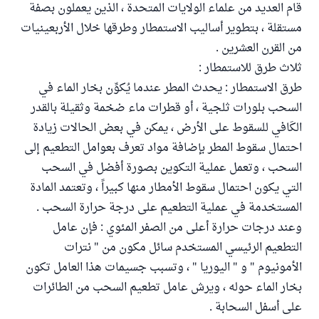
قام العديد من علماء الولايات المتحدة ، الذين يعملون بصفة
مستقلة ، بتطوير أساليب الاستمطار وطرقها خلال الأربعينيات
من القرن العشرين .
ثلاث طرق للاستمطار :
طرق الاستمطار : يحدث المطر عندما يُكوِّن بخار الماء في
السحب بلورات ثلجية ، أو قطرات ماء ضخمة وثقيلة بالقدر
الكَافي للسقوط على الأرض ، يمكن في بعض الحالات زيادة
احتمال سقوط المطر بإضافة مواد تعرف بعوامل التطعيم إلى
السحب ، وتعمل عملية التكوين بصورة أفضل في السحب
التي يكون احتمال سقوط الأمطار منها كبيراً ، وتعتمد المادة
المستخدمة في عملية التطعيم على درجة حرارة السحب .
وعند درجات حرارة أعلى من الصفر المئوي : فإن عامل
التطعيم الرئيسي المستخدم سائل مكون من " نترات
الأمونيوم " و " اليوريا " ، وتسبب جسيمات هذا العامل تكون
بخار الماء حوله ، ويرش عامل تطعيم السحب من الطائرات
على أسفل السحابة .