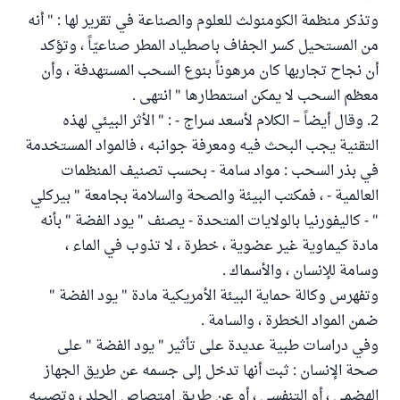
وتذكر منظمة الكومنولث للعلوم والصناعة في تقرير لها : " أنه
من المستحيل كسر الجفاف باصطياد المطر صناعيّاً ، وتؤكد
أن نجاح تجاربها كان مرهوناً بنوع السحب المستهدفة ، وأن
معظم السحب لا يمكن استمطارها " انتهى .
2. وقال أيضاً – الكلام لأسعد سراج - : " الأثر البيئي لهذه
التقنية يجب البحث فيه ومعرفة جوانبه ، فالمواد المستخدمة
في بذر السحب : مواد سامة - بحسب تصنيف المنظمات
العالمية - ، فمكتب البيئة والصحة والسلامة بجامعة " بيركلي
" - كاليفورنيا بالولايات المتحدة - يصنف " يود الفضة " بأنه
مادة كيماوية غير عضوية ، خطرة ، لا تذوب في الماء ،
وسامة للإنسان ، والأسماك .
وتفهرس وكالة حماية البيئة الأمريكية مادة " يود الفضة "
ضمن المواد الخطرة ، والسامة .
وفي دراسات طبية عديدة على تأثير " يود الفضة " على
صحة الإنسان : ثبت أنها تدخل إلى جسمه عن طريق الجهاز
الهضمي ، أو التنفسي ، أو عن طريق امتصاص الجلد ، وتصيبه