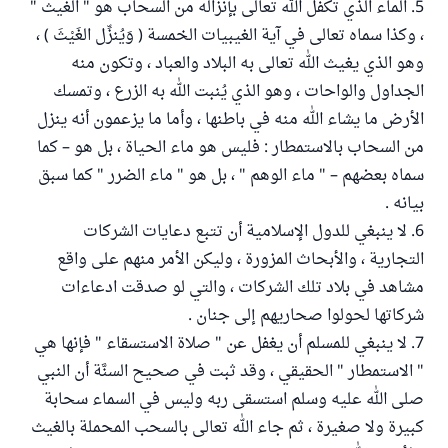
5. الماء الذي تكفَّل الله تعالى بإنزاله من السحاب هو " الغيث "
، وكذا سماه تعالى في آية الغيبيات الخمسة ( وَيُنزِّل الغَيْثَ ) ،
وهو الذي يغيث الله تعالى به البلاد والعباد ، وتكون منه
الجداول والواحات ، وهو الذي يُنبت الله به الزرع ، وتمسك
الأرض ما يشاء الله منه في باطنها ، وأما ما يزعمون أنه ينزل
من السحاب بالاستمطار : فليس هو ماء الحياة ، بل هو – كما
سماه بعضهم – " ماء الوهم " ، بل هو " ماء الضرر " كما سبق
بيانه .
6. لا ينبغي للدول الإسلامية أن تتبع دعايات الشركات
التجارية ، والأبحاث المزورة ، وليكن الأمر منهم على واقع
مشاهد في بلاد تلك الشركات ، والتي لو صدقت ادعاءات
شركاتها لحولوا صحاريهم إلى جنان .
7. لا ينبغي للمسلم أن يغفل عن " صلاة الاستسقاء " فإنها هي
" الاستمطار " الحقيقي ، وقد ثبت في صحيح السنَّة أن النبي
صلى الله عليه وسلم استسقى ربه وليس في السماء سحابة
كبيرة ولا صغيرة ، ثم جاء الله تعالى بالسحب المحملة بالغيث