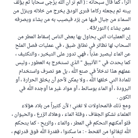
أثراً ، كما قال سبحانه : ( ألم تر أن الله يزجى سحاباً ثم يؤلف
بينه ثم يجعله ركاما فترى الودق يخرج من خلاله وينزل من
السماء من جبال فيها من بَرَد فيصيب به من يشاء ويصرفه
عمن يشاء ) النور/43 .
إن العمليات التي يحاول بها بعض الناس إسقاط المطر من
السحاب لها نظائر في نطاق ضيق ، في عمليات فصل الملح
عن الماء ليصير عذباً ، فهي تدور على التبخير ، والتكثيف ،
كما يحدث في " الأنبيق " الذي تستخرج به العطور ، وليس
عملهم هذا تدخلاً في صنع الله ، بل هو تصرف واستخدام
للمادة التي خلقها الله ، ولا يمكن لأحدٍ أن يخلق الحرارة ، أو
البرودة ، أو الماء بوسائط ، أو مواد غير ما أوجده الله في
الكون .
ومع ذلك فالمحاولات لا تغني ؛ لأن كثيراً من بلاد هؤلاء
العلماء تشكو الجفاف ، وقلة الماء ، وهلاك الزرع ، والحيوان ،
فلو أمكنهم التحكم في المطر ، والماء ، والريح - كما يتحكم
الله ليُغاثوا من القحط - : ما سكتوا ، فقدرة الله فوق قدرتهم ،