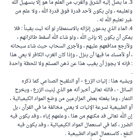
3. ما يصل إليه الشرق والغرب من العلم ما هو إلا بتسهيل الله
وتعليمه ، ولن يكون لأحد قدرة فوق قدرة الله ، ولا علم من
غير تعليم الله له .
4. الماء الذي يدعون إنزاله بالاستمطار لو أنه ثبت يقيناً : فلا
يمكن أن يكون إلا بإذن الله ، ولو شاء الله أسقط طائراتهم ،
ولأرجع مدافعهم عليهم ، ولأجرى السحاب حيث شاء سبحانه
، أو لأمسك ما فيها أن ينزل ، وإذا كان الغرب الكافر لا يعي هذا
: فإنه لا يجوز أن يغيب هذا عن ذهن المسلم ولا للحظة واحدة
.
ويشبه هذا : إنبات الزرع – أو التلقيح الصناعي كما ذكره
السائل - ، فالله تعالى أخبر أنه هو الذي يُنبت الزرع ، ويخرج
الثمار ، وما يفعله بعض المزارعين من وضع المواد الكيميائية ،
أو الطبيعية لسرعة الإنبات لا يعني مخالفة ما في القرآن ، بل
إن الله تعالى قد مكنهم من هذا ، وعلمهم إياه ، وقد يكون فيه
الضرر ، كما في استعمال المواد الكيميائية ، وقد يكون فيه
النفع ، كاستعمال المواد الطبيعية .