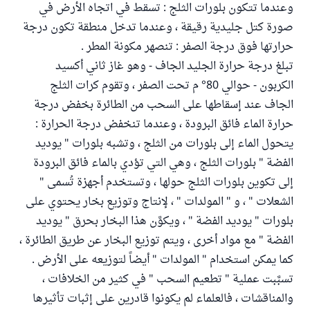
وعندما تتكون بلورات الثلج : تسقط في اتجاه الأرض في
صورة كتل جليدية رقيقة ، وعندما تدخل منطقة تكون درجة
حرارتها فوق درجة الصفر : تنصهر مكونة المطر .
تبلغ درجة حرارة الجليد الجاف - وهو غاز ثاني أكسيد
الكربون - حوالي 80° م تحت الصفر ، وتقوم كرات الثلج
الجاف عند إسقاطها على السحب من الطائرة بخفض درجة
حرارة الماء فائق البرودة ، وعندما تنخفض درجة الحرارة :
يتحول الماء إلى بلورات من الثلج ، وتشبه بلورات " يوديد
الفضة " بلورات الثلج ، وهي التي تؤدي بالماء فائق البرودة
إلى تكوين بلورات الثلج حولها ، وتستخدم أجهزة تُسمى "
الشعلات " ، و " المولدات " ، لإنتاج وتوزيع بخار يحتوي على
بلورات " يوديد الفضة " ، ويكوَّن هذا البخار بحرق " يوديد
الفضة " مع مواد أخرى ، ويتم توزيع البخار عن طريق الطائرة ،
كما يمكن استخدام " المولدات " أيضاً لتوزيعه على الأرض .
تسبَّبت عملية " تطعيم السحب " في كثير من الخلافات ،
والمناقشات ، فالعلماء لم يكونوا قادرين على إثبات تأثيرها