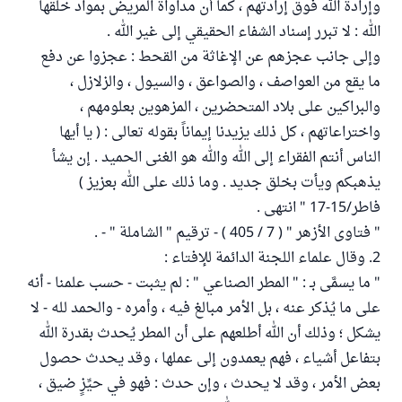
وإرادة الله فوق إرادتهم ، كما أن مداواة المريض بمواد خلقها
الله : لا تبرر إسناد الشفاء الحقيقي إلى غير الله .
وإلى جانب عجزهم عن الإغاثة من القحط : عجزوا عن دفع
ما يقع من العواصف ، والصواعق ، والسيول ، والزلازل ،
والبراكين على بلاد المتحضرين ، المزهوين بعلومهم ،
واختراعاتهم ، كل ذلك يزيدنا إيماناً بقوله تعالى : ( يا أيها
الناس أنتم الفقراء إلى الله والله هو الغنى الحميد . إن يشأ
يذهبكم ويأت بخلق جديد . وما ذلك على الله بعزيز )
فاطر/15-17 " انتهى .
" فتاوى الأزهر " ( 7 / 405 ) - ترقيم " الشاملة " - .
2. وقال علماء اللجنة الدائمة للإفتاء :
" ما يسمَّى بـ : " المطر الصناعي " : لم يثبت - حسب علمنا - أنه
على ما يُذكر عنه ، بل الأمر مبالغ فيه ، وأمره - والحمد لله - لا
يشكل ؛ وذلك أن الله أطلعهم على أن المطر يُحدث بقدرة الله
بتفاعل أشياء ، فهم يعمدون إلى عملها ، وقد يحدث حصول
بعض الأمر ، وقد لا يحدث ، وإن حدث : فهو في حيِّزٍ ضيق ،