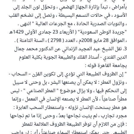
بأمراض ، تبدأ بإثارة الجهاز الهضمي ، وتحوِّل لون الجلد إلى
الأسود ، في حالات التسمم البسيطة ، وتصل إلى تضخم القلب
، والنوبات الصدرية الحادة ، مع الجرعات العالية " انتهى .
"جريدة الوطن السعودية" ( الأربعاء 23 جمادى الأولى 1429هـ
، الموافق 28 مايو 2008م ، العدد ( 2798 ) ، السنة الثامنة ) .
3. نقل الشيخ عبد المجيد الزنداني عن الدكتور محمد جمال
الدين الفندي - أستاذ الفلك والطبيعة الجوية بكلية العلوم
بجامعة القاهرة قوله :
" إن الظروف الطبيعة التي تؤدي إلى تكوين المُزن – السحاب -
، ونزول المطر : لا يمكن أن يصنعها البشر ، بل وحتى لا سبيل
إلى التحكم فيها ، ولا يزال موضوع " المطر الصناعي " - ليس
مطراً صناعيّاً ، لأن المطر لا يصنعه الإنسان في المعمل ، وإنما
هو مطر يستحث الإنسان نزوله - واستمطار السحب العابرة :
مجرد تجارب ، لم يثبت نجاحها بعدُ ، وحتى إذا ما تم نجاحها
: فإن من اللازم أن توفر الطبيعة الظروف الملائمة للمطر
الطبيعي حتى يمكن استمطار السماء صناعيّاً ، أي : إن واجب