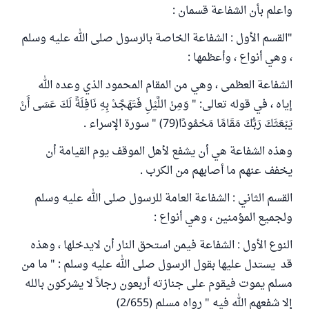
واعلم بأن الشفاعة قسمان :
"القسم الأول : الشفاعة الخاصة بالرسول صلى الله عليه وسلم
، وهي أنواع ، وأعظمها :
الشفاعة العظمى ، وهي من المقام المحمود الذي وعده الله
إياه ، في قوله تعالى: " وَمِنْ اللَّيْلِ فَتَهَجَّدْ بِهِ نَافِلَةً لَكَ عَسَى أَنْ
يَبْعَثَكَ رَبُّكَ مَقَامًا مَحْمُودًا(79) " سورة الإسراء .
وهذه الشفاعة هي أن يشفع لأهل الموقف يوم القيامة أن
يخفف عنهم ما أصابهم من الكرب .
القسم الثاني : الشفاعة العامة للرسول صلى الله عليه وسلم
ولجميع المؤمنين ، وهي أنواع :
النوع الأول : الشفاعة فيمن استحق النار أن لايدخلها ، وهذه
قد يستدل عليها بقول الرسول صلى الله عليه وسلم : " ما من
مسلم يموت فيقوم على جنازته أربعون رجلاً لا يشركون بالله
إلا شفعهم الله فيه " رواه مسلم (2/655)