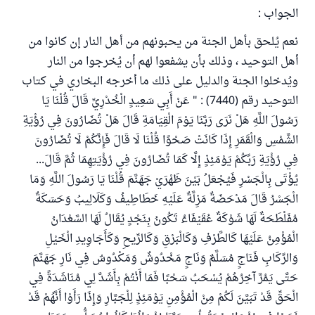
الجواب :
نعم يُلحق بأهل الجنة من يحبونهم من أهل النار إن كانوا من
أهل التوحيد ، وذلك بأن يشفعوا لهم أن يُخرجوا من النار
ويُدخلوا الجنة والدليل على ذلك ما أخرجه البخاري في كتاب
التوحيد رقم (7440) : " عَنْ أَبِي سَعِيدٍ الْخُدْرِيِّ قَالَ قُلْنَا يَا
رَسُولَ اللَّهِ هَلْ نَرَى رَبَّنَا يَوْمَ الْقِيَامَةِ قَالَ هَلْ تُضَارُونَ فِي رُؤْيَةِ
الشَّمْسِ وَالْقَمَرِ إِذَا كَانَتْ صَحْوًا قُلْنَا لَا قَالَ فَإِنَّكُمْ لَا تُضَارُونَ
فِي رُؤْيَةِ رَبِّكُمْ يَوْمَئِذٍ إِلَّا كَمَا تُضَارُونَ فِي رُؤْيَتِهِمَا ثُمَّ قَالَ...
يُؤْتَى بِالْجَسْرِ فَيُجْعَلُ بَيْنَ ظَهْرَيْ جَهَنَّمَ قُلْنَا يَا رَسُولَ اللَّهِ وَمَا
الْجَسْرُ قَالَ مَدْحَضَةٌ مَزِلَّةٌ عَلَيْهِ خَطَاطِيفُ وَكَلَالِيبُ وَحَسَكَةٌ
مُفَلْطَحَةٌ لَهَا شَوْكَةٌ عُقَيْفَاءُ تَكُونُ بِنَجْدٍ يُقَالُ لَهَا السَّعْدَانُ
الْمُؤْمِنُ عَلَيْهَا كَالطَّرْفِ وَكَالْبَرْقِ وَكَالرِّيحِ وَكَأَجَاوِيدِ الْخَيْلِ
وَالرِّكَابِ فَنَاجٍ مُسَلَّمٌ وَنَاجٍ مَخْدُوشٌ وَمَكْدُوسٌ فِي نَارِ جَهَنَّمَ
حَتَّى يَمُرَّ آخِرُهُمْ يُسْحَبُ سَحْبًا فَمَا أَنْتُمْ بِأَشَدَّ لِي مُنَاشَدَةً فِي
الْحَقِّ قَدْ تَبَيَّنَ لَكُمْ مِنْ الْمُؤْمِنِ يَوْمَئِذٍ لِلْجَبَّارِ وَإِذَا رَأَوْا أَنَّهُمْ قَدْ