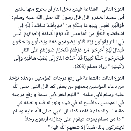
النوع الثاني : الشفاعة فيمن دخل النار أن يخرج منها ..فعن
أبي سعيد الخدري قال قال رسول الله صلى الله عليه وسلم : "
فَوَالَّذِي نَفْسِي بِيَدِهِ مَا مِنْكُمْ مِنْ أَحَدٍ بِأَشَدَّ مُنَاشَدَةً لِلَّهِ فِي
اسْتِقْصَاءِ الْحَقِّ مِنْ الْمُؤْمِنِينَ لِلَّهِ يَوْمَ الْقِيَامَةِ لِإِخْوَانِهِمْ الَّذِينَ
فِي النَّارِ يَقُولُونَ رَبَّنَا كَانُوا يَصُومُونَ مَعَنَا وَيُصَلُّونَ وَيَحُجُّونَ
فَيُقَالُ لَهُمْ أَخْرِجُوا مَنْ عَرَفْتُمْ فَتُحَرَّمُ صُوَرُهُمْ عَلَى النَّارِ
فَيُخْرِجُونَ خَلْقًا كَثِيرًا قَدْ أَخَذَتْ النَّارُ إِلَى نِصْفِ سَاقَيْهِ وَإِلَى
رُكْبَتَيْهِ " رواه مسلم (269) .
النوع الثالث : الشفاعة في رفع درجات المؤمنين ، وهذه تؤخذ
من دعاء المؤمنين بعضهم من بعض كما قال النبي صلى الله
عليه وسلم لأبي سلمه : " اللهم اغفر لأبي سلمة وارفع درجته
في المهديين ، وافسح له في قبره ونور له فيه واخلفه في
عقبه " . والدعاء شفاعة كما قال النبي صلى الله عليه وسلم :
" ما من مسلم يموت فيقوم على جنازته أربعون رجلاً
لايشركون بالله شيئاً إلا شفعهم الله فيه "