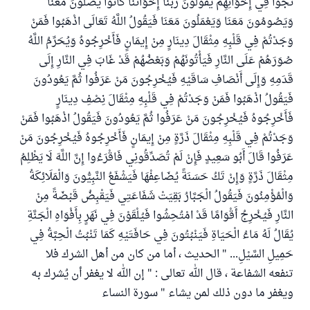
نَجَوْا فِي إِخْوَانِهِمْ يَقُولُونَ رَبَّنَا إِخْوَانُنَا كَانُوا يُصَلُّونَ مَعَنَا
وَيَصُومُونَ مَعَنَا وَيَعْمَلُونَ مَعَنَا فَيَقُولُ اللَّهُ تَعَالَى اذْهَبُوا فَمَنْ
وَجَدْتُمْ فِي قَلْبِهِ مِثْقَالَ دِينَارٍ مِنْ إِيمَانٍ فَأَخْرِجُوهُ وَيُحَرِّمُ اللَّهُ
صُوَرَهُمْ عَلَى النَّارِ فَيَأْتُونَهُمْ وَبَعْضُهُمْ قَدْ غَابَ فِي النَّارِ إِلَى
قَدَمِهِ وَإِلَى أَنْصَافِ سَاقَيْهِ فَيُخْرِجُونَ مَنْ عَرَفُوا ثُمَّ يَعُودُونَ
فَيَقُولُ اذْهَبُوا فَمَنْ وَجَدْتُمْ فِي قَلْبِهِ مِثْقَالَ نِصْفِ دِينَارٍ
فَأَخْرِجُوهُ فَيُخْرِجُونَ مَنْ عَرَفُوا ثُمَّ يَعُودُونَ فَيَقُولُ اذْهَبُوا فَمَنْ
وَجَدْتُمْ فِي قَلْبِهِ مِثْقَالَ ذَرَّةٍ مِنْ إِيمَانٍ فَأَخْرِجُوهُ فَيُخْرِجُونَ مَنْ
عَرَفُوا قَالَ أَبُو سَعِيدٍ فَإِنْ لَمْ تُصَدِّقُونِي فَاقْرَءُوا إِنَّ اللَّهَ لَا يَظْلِمُ
مِثْقَالَ ذَرَّةٍ وَإِنْ تَكُ حَسَنَةً يُضَاعِفْهَا فَيَشْفَعُ النَّبِيُّونَ وَالْمَلَائِكَةُ
وَالْمُؤْمِنُونَ فَيَقُولُ الْجَبَّارُ بَقِيَتْ شَفَاعَتِي فَيَقْبِضُ قَبْضَةً مِنْ
النَّارِ فَيُخْرِجُ أَقْوَامًا قَدْ امْتُحِشُوا فَيُلْقَوْنَ فِي نَهَرٍ بِأَفْوَاهِ الْجَنَّةِ
يُقَالُ لَهُ مَاءُ الْحَيَاةِ فَيَنْبُتُونَ فِي حَافَتَيْهِ كَمَا تَنْبُتُ الْحِبَّةُ فِي
حَمِيلِ السَّيْلِ... " الحديث ، أما من كان من أهل الشرك فلا
تنفعه الشفاعة ، قال الله تعالى : " إن الله لا يغفر أن يُشرك به
ويغفر ما دون ذلك لمن يشاء " سورة النساء