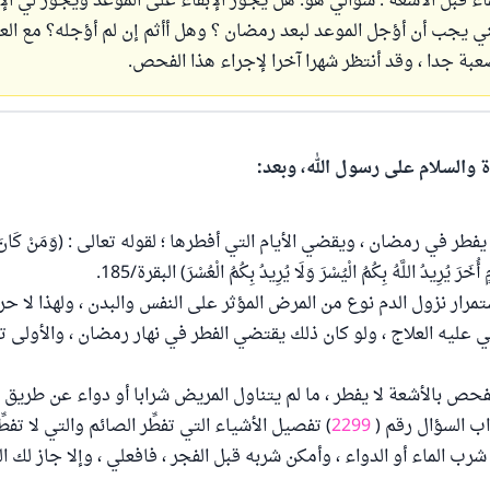
اء قبل الأشعة . سؤالي هو: هل يجوز الإبقاء على الموعد ويجوز لي ال
نني يجب أن أؤجل الموعد لبعد رمضان ؟ وهل أأثم إن لم أؤجله؟ مع العل
عبة جدا ، وقد أنتظر شهرا آخرا لإجراء هذا الفحص.
ة والسلام على رسول الله، وبعد:
ر في رمضان ، ويقضي الأيام التي أفطرها ؛ لقوله تعالى : (وَمَنْ كَانَ مَرِ
ٍ أُخَرَ يُرِيدُ اللَّهُ بِكُمُ الْيُسْرَ وَلَا يُرِيدُ بِكُمُ الْعُسْرَ) البقرة/185.
رار نزول الدم نوع من المرض المؤثر على النفس والبدن ، ولهذا لا ح
 عليه العلاج ، ولو كان ذلك يقتضي الفطر في نهار رمضان ، والأولى تأ
حص بالأشعة لا يفطر ، ما لم يتناول المريض شرابا أو دواء عن طريق الف
 السؤال رقم (
2299
) تفصيل الأشياء التي تفطِّر الصائم والتي لا تفطِّ
رب الماء أو الدواء ، وأمكن شربه قبل الفجر ، فافعلي ، وإلا جاز لك ال