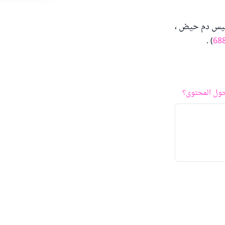
وليس دم حيض ،
) .
68
ول المحتوى؟