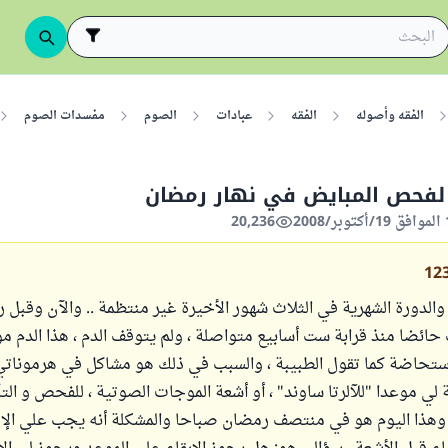
الفقه وأصوله
الفقه
عبادات
الصوم
مفسدات الصوم
 لفحص المبايض في نهار رمضان
20,236
12
1 عاما والدورة الشهرية في الثلاث شهور الأخيرة غير منتظمة .. والآن وقبل
حائضا منذ قرابة ست أسابيع متواصلة ، ولم يتوقف الدم ، هذا الدم مؤ
اضة كما تقول الطبيبة ، والسبب في ذلك هو مشاكل في هرموناتي ا
ي موعدا "للآلرتا ساوند" ، أو أشعة الموجات الصوتية ، للفحص و الت
 وهذا اليوم هو في منتصف رمضان صباحا والمشكلة أنه يجب علي الإ