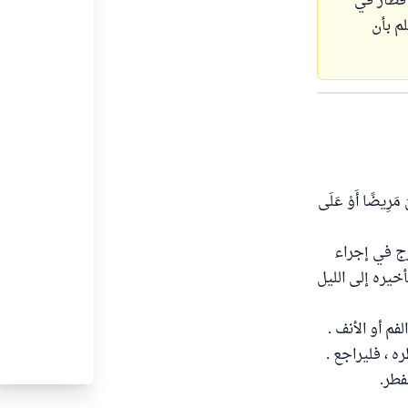
إفطار في
م بأن
يضًا أَوْ عَلَى
رج في إجراء
خيره إلى الليل
م أو الأنف .
ره ، فليراجع .
فطر.