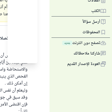
اليوم لشرب الم
المقالات
هذا اليوم أم أ
الكتب
المواعيد هنا ص
أرسل سؤالاً
الجواب
المحفوظات
الحمد لله والصلا
تصفح دون انترنت
جديد
أولا ً:
شاركنا ملاحظاتك
يجوز للمريض أن يفط
سَفَرٍ فَعِدَّةٌ مِنْ أَيَّام
العودة للإصدار القديم
والاستحاضة واستم
الفحص الذي ينبني
إن أمكن ذلك .
وليعلم أن نفس الف
وقد سبق في جواب
فإن اقتضى الأمر ش
ثانياً :