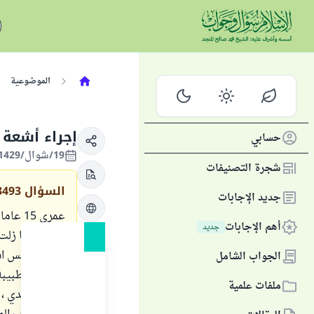
الموضوعية
إجراء أشعة
حسابي
19/شوال/1429 الموافق 19/أكتوبر/2008
شجرة التصنيفات
السؤال
3493
جديد الإجابات
عمري 5
أهم الإجابات
جديد
بيومين ما زلت 
حيض وليس استح
الجواب الشامل
وضعت الطبيبة ل
ملفات علمية
المبايض لدي ،