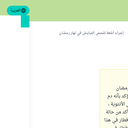
العربية
إجراء أشعة لفحص المبايض في نهار رمضان
 رمضان
كد بأنه دم
لأنثوية ،
أكد من حالة
فطار في هذا