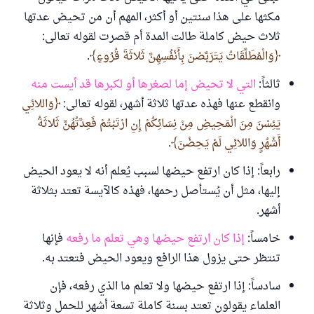
مكثها على هذا سنتين أو أكثر، المهم أن من تحيض عدتها
ثلاث حيض كاملة طالت المدة أم قصرت لقوله تعالى:
وَالْمُطَلَّقَاتُ يَتَرَبَّصْنَ بِأَنْفُسِهِنَّ ثَلاثَةَ قُرُوءٍ
.
ثالثاً:
التي لا تحيض إما لصغرها أو لكبرها قد أيست منه
وانقطع عنها فهذه عدتها ثلاثة أشهر، لقوله تعالى:
وَاللائِي
يَئِسْنَ مِنَ الْمَحِيضِ مِنْ نِسَائِكُمْ إِنِ ارْتَبْتُمْ فَعِدَّتُهُنَّ ثَلاثَةُ
أَشْهُرٍ وَاللائِي لَمْ يَحِضْنَ
.
رابعاً: إذا كان ارتفع حيضها لسبب يُعلم أنه لا يعود الحيض
إليها، مثل أن يُستأصل رحمها، فهذه كالآيسة تعتد بثلاثة
أشهر.
خامساً:
إذا كان ارتفع حيضها وهي تعلم ما رفعه
فإنها
تنتظر حتى يزول هذا الرافع ويعود الحيض فتعتد به.
سادساً: إذا ارتفع حيضها ولا تعلم ما الذي رفعه، فإن
العلماء يقولون تعتد بسنة كاملة تسعة أشهر للحمل وثلاثة