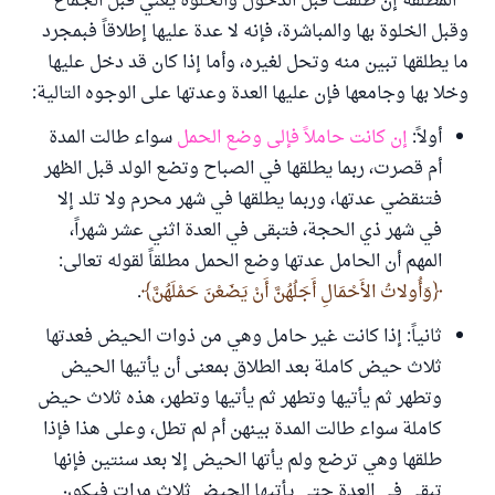
" المطلقة إن طلقت قبل الدخول والخلوة يعني قبل الجماع
وقبل الخلوة بها والمباشرة، فإنه لا عدة عليها إطلاقاً فبمجرد
ما يطلقها تبين منه وتحل لغيره، وأما إذا كان قد دخل عليها
وخلا بها وجامعها فإن عليها العدة وعدتها على الوجوه التالية:
أولاً:
إن كانت حاملاً فإلى وضع الحمل
سواء طالت المدة
أم قصرت، ربما يطلقها في الصباح وتضع الولد قبل الظهر
فتنقضي عدتها، وربما يطلقها في شهر محرم ولا تلد إلا
في شهر ذي الحجة، فتبقى في العدة اثني عشر شهراً،
المهم أن الحامل عدتها وضع الحمل مطلقاً لقوله تعالى:
وَأُولاتُ الأَحْمَالِ أَجَلُهُنَّ أَنْ يَضَعْنَ حَمْلَهُنَّ
.
ثانياً: إذا كانت غير حامل وهي من ذوات الحيض فعدتها
ثلاث حيض كاملة بعد الطلاق بمعنى أن يأتيها الحيض
وتطهر ثم يأتيها وتطهر ثم يأتيها وتطهر، هذه ثلاث حيض
كاملة سواء طالت المدة بينهن أم لم تطل، وعلى هذا فإذا
طلقها وهي ترضع ولم يأتها الحيض إلا بعد سنتين فإنها
تبقى في العدة حتى يأتيها الحيض ثلاث مرات فيكون