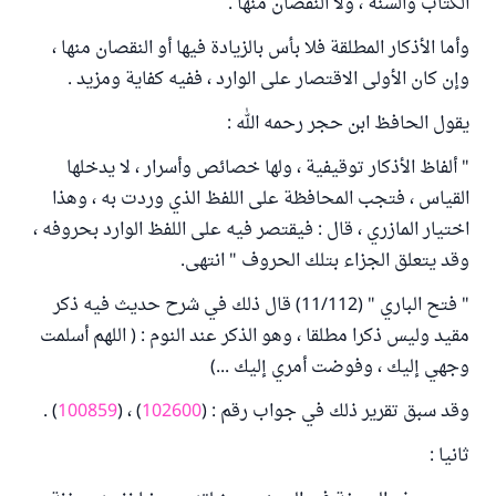
الكتاب والسنة ، ولا النقصان منها .
وأما الأذكار المطلقة فلا بأس بالزيادة فيها أو النقصان منها ،
وإن كان الأولى الاقتصار على الوارد ، ففيه كفاية ومزيد .
يقول الحافظ ابن حجر رحمه الله :
" ألفاظ الأذكار توقيفية ، ولها خصائص وأسرار ، لا يدخلها
القياس ، فتجب المحافظة على اللفظ الذي وردت به ، وهذا
اختيار المازري ، قال : فيقتصر فيه على اللفظ الوارد بحروفه ،
وقد يتعلق الجزاء بتلك الحروف " انتهى.
" فتح الباري " (11/112) قال ذلك في شرح حديث فيه ذكر
مقيد وليس ذكرا مطلقا ، وهو الذكر عند النوم : ( اللهم أسلمت
وجهي إليك ، وفوضت أمري إليك ...)
وقد سبق تقرير ذلك في جواب رقم : (
102600
) ، (
100859
) .
ثانيا :