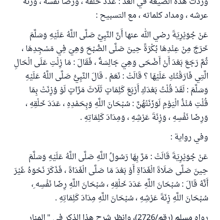
وردت هذه الصيغة في العد : عدد خلقه ، ورضا نفسه ، وزنة
عرشه ، ومداد كلماته ، مع التسبيح :
عَنْ جُوَيْرِيَةَ رضي الله عنها أَنَّ النَّبِيَّ صَلَّى اللَّهُ عَلَيْهِ وَسَلَّمَ
خَرَجَ مِنْ عِنْدِهَا بُكْرَةً حِينَ صَلَّى الصُّبْحَ وَهِيَ فِي مَسْجِدِهَا ،
ثُمَّ رَجَعَ بَعْدَ أَنْ أَضْحَى وَهِيَ جَالِسَةٌ ، فَقَالَ : مَا زِلْتِ عَلَى الْحَالِ
الَّتِي فَارَقْتُكِ عَلَيْهَا ؟ قَالَتْ : نَعَمْ . قَالَ النَّبِيُّ صَلَّى اللَّهُ عَلَيْهِ
وَسَلَّمَ : لَقَدْ قُلْتُ بَعْدَكِ أَرْبَعَ كَلِمَاتٍ ثَلَاثَ مَرَّاتٍ لَوْ وُزِنَتْ بِمَا
قُلْتِ مُنْذُ الْيَوْمِ لَوَزَنَتْهُنَّ : سُبْحَانَ اللَّهِ وَبِحَمْدِهِ ، عَدَدَ خَلْقِهِ ،
وَرِضَا نَفْسِهِ ، وَزِنَةَ عَرْشِهِ ، وَمِدَادَ كَلِمَاتِهِ .
وفي رواية :
عَنْ جُوَيْرِيَةَ قَالَتْ : مَرَّ بِهَا رَسُولُ اللَّهِ صَلَّى اللَّهُ عَلَيْهِ وَسَلَّمَ
حِينَ صَلَّى صَلَاةَ الْغَدَاةِ أَوْ بَعْدَ مَا صَلَّى الْغَدَاةَ ، فَذَكَرَ نَحْوَهُ غَيْرَ
أَنَّهُ قَالَ : سُبْحَانَ اللَّهِ عَدَدَ خَلْقِهِ ، سُبْحَانَ اللَّهِ رِضَا نَفْسِه ِ،
سُبْحَانَ اللَّهِ زِنَةَ عَرْشِهِ ، سُبْحَانَ اللَّهِ مِدَادَ كَلِمَاتِهِ .
رواه مسلم (رقم/2726)، وانظر شرح هذا الذكر في " المنار