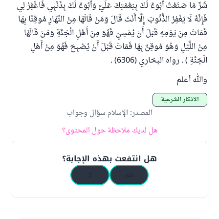
شَرِّ مَا صَنَعْتُ أَبُوءُ لَكَ بِنِعْمَتِكَ عَلَيَّ وَأَبُوءُ لَكَ بِذَنْبِي فَاغْفِرْ لِي
فَإِنَّهُ لَا يَغْفِرُ الذُّنُوبَ إِلَّا أَنْتَ قَالَ وَمَنْ قَالَهَا مِنْ النَّهَارِ مُوقِنًا بِهَا
فَمَاتَ مِنْ يَوْمِهِ قَبْلَ أَنْ يُمْسِيَ فَهُوَ مِنْ أَهْلِ الْجَنَّةِ وَمَنْ قَالَهَا
مِنْ اللَّيْلِ وَهُوَ مُوقِنٌ بِهَا فَمَاتَ قَبْلَ أَنْ يُصْبِحَ فَهُوَ مِنْ أَهْلِ
الْجَنَّةِ ) . رواه البخاري (6306) .
والله أعلم
الأذكار الشرعية
المصدر
:
الإسلام سؤال وجواب
هل لديك ملاحظة حول المحتوى؟
هل انتفعت بهذه الإجابة؟
نعم
لا