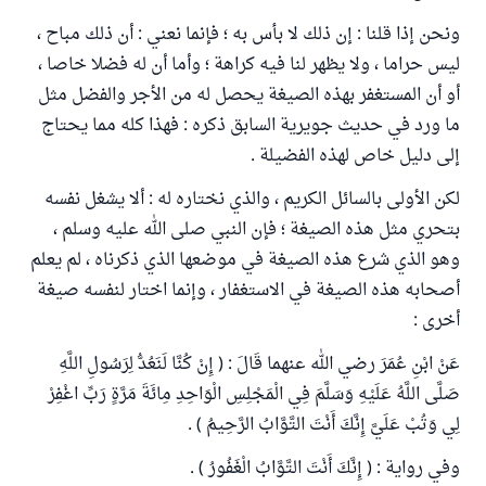
ونحن إذا قلنا : إن ذلك لا بأس به ؛ فإنما نعني : أن ذلك مباح ،
ليس حراما ، ولا يظهر لنا فيه كراهة ؛ وأما أن له فضلا خاصا ،
أو أن المستغفر بهذه الصيغة يحصل له من الأجر والفضل مثل
ما ورد في حديث جويرية السابق ذكره : فهذا كله مما يحتاج
إلى دليل خاص لهذه الفضيلة .
لكن الأولى بالسائل الكريم ، والذي نختاره له : ألا يشغل نفسه
بتحري مثل هذه الصيغة ؛ فإن النبي صلى الله عليه وسلم ،
وهو الذي شرع هذه الصيغة في موضعها الذي ذكرناه ، لم يعلم
أصحابه هذه الصيغة في الاستغفار ، وإنما اختار لنفسه صيغة
أخرى :
عَنْ ابْنِ عُمَرَ رضي الله عنهما قَالَ : ( إِنْ كُنَّا لَنَعُدُّ لِرَسُولِ اللَّهِ
صَلَّى اللَّهُ عَلَيْهِ وَسَلَّمَ فِي الْمَجْلِسِ الْوَاحِدِ مِائَةَ مَرَّةٍ رَبِّ اغْفِرْ
لِي وَتُبْ عَلَيَّ إِنَّكَ أَنْتَ التَّوَّابُ الرَّحِيمُ ) .
وفي رواية : ( إِنَّكَ أَنْتَ التَّوَّابُ الْغَفُورُ ) .