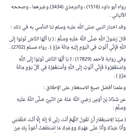
رواه أبو داود (1516) ، والترمذي (3434) وغيرهما ، وصححه
الألباني .
وقد اختار النبي صلى الله عليه وسلم لنا التأسي به في ذلك :
قَالَ رَسُولُ اللَّهِ صَلَّى اللَّهُ عَلَيْهِ وَسَلَّمَ : ( يَا أَيُّهَا النَّاسُ تُوبُوا إِلَى
اللَّهِ فَإِنِّي أَتُوبُ فِي الْيَوْمِ إِلَيْهِ مِائَةَ مَرَّةٍ ) . رواه مسلم (2702) .
وفي رواية لأحمد (17829) : (َ يَا أَيُّهَا النَّاسُ تُوبُوا إِلَى اللَّهِ
وَاسْتَغْفِرُوهُ فَإِنِّي أَتُوبُ إِلَى اللَّهِ وَأَسْتَغْفِرُهُ فِي كُلِّ يَوْمٍ مِائَةَ
مَرَّةٍ ) .
وعلمنا أفضل صيغ الاستغفار على الإطلاق :
عن شَدَّادُ بْنُ أَوْسٍ رَضِيَ اللَّهُ عَنْهُ عَنْ النَّبِيِّ صَلَّى اللَّهُ عَلَيْهِ
وَسَلَّمَ :
( سَيِّدُ الِاسْتِغْفَارِ أَنْ تَقُولَ اللَّهُمَّ أَنْتَ رَبِّي لَا إِلَهَ إِلَّا أَنْتَ خَلَقْتَنِي
وَأَنَا عَبْدُكَ وَأَنَا عَلَى عَهْدِكَ وَوَعْدِكَ مَا اسْتَطَعْتُ أَعُوذُ بِكَ مِنْ