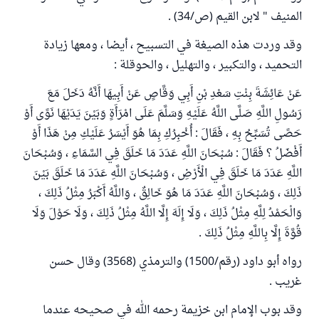
المنيف " لابن القيم (ص/34) .
وقد وردت هذه الصيغة في التسبيح ، أيضا ، ومعها زيادة
التحميد ، والتكبير ، والتهليل ، والحوقلة :
عَنْ عَائِشَةَ بِنْتِ سَعْدِ بْنِ أَبِي وَقَّاصٍ عَنْ أَبِيهَا أَنَّهُ دَخَلَ مَعَ
رَسُولِ اللَّهِ صَلَّى اللَّهُ عَلَيْهِ وَسَلَّمَ عَلَى امْرَأَةٍ وَبَيْنَ يَدَيْهَا نَوًى أَوْ
حَصًى تُسَبِّحُ بِهِ ، فَقَالَ : أُخْبِرُكِ بِمَا هُوَ أَيْسَرُ عَلَيْكِ مِنْ هَذَا أَوْ
أَفْضَلُ ؟ فَقَالَ : سُبْحَانَ اللَّهِ عَدَدَ مَا خَلَقَ فِي السَّمَاءِ ، وَسُبْحَانَ
اللَّهِ عَدَدَ مَا خَلَقَ فِي الْأَرْضِ ، وَسُبْحَانَ اللَّهِ عَدَدَ مَا خَلَقَ بَيْنَ
ذَلِكَ ، وَسُبْحَانَ اللَّهِ عَدَدَ مَا هُوَ خَالِقٌ ، وَاللَّهُ أَكْبَرُ مِثْلُ ذَلِكَ ،
وَالْحَمْدُ لِلَّهِ مِثْلُ ذَلِكَ ، وَلَا إِلَهَ إِلَّا اللَّهُ مِثْلُ ذَلِكَ ، وَلَا حَوْلَ وَلَا
قُوَّةَ إِلَّا بِاللَّهِ مِثْلُ ذَلِكَ .
رواه أبو داود (رقم/1500) والترمذي (3568) وقال حسن
غريب .
وقد بوب الإمام ابن خزيمة رحمه الله في صحيحه عندما