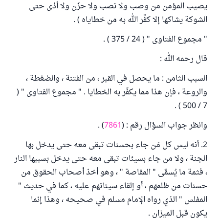
يصيب المؤمن من وصب ولا نصب ولا حزَن ولا أذى حتى
الشوكة يشاكها إلا كفَّر الله به من خطاياه ) .
" مجموع الفتاوى " ( 24 / 375 ) .
قال رحمه الله :
السبب الثامن : ما يحصل في القبر ، من الفتنة ، والضغطة ،
والروعة ، فإن هذا مما يكفّر به الخطايا . " مجموع الفتاوى " (
7 / 500 ) .
وانظر جواب السؤال رقم : (
7861
) .
2. أنه ليس كل مَن جاء بحسنات تبقى معه حتى يدخل بها
الجنة ، ولا من جاء بسيئات تبقى معه حتى يدخل بسببها النار
، فثمة ما يُسمَّى " المقاصة " ، وهو أخذ أصحاب الحقوق من
حسنات من ظلمهم ، أو إلقاء سيئاتهم عليه ، كما في حديث "
المفلس " الذي رواه الإمام مسلم في صحيحه ، وهذا إنما
يكون قبل الميزان .