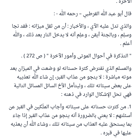
الآخرة .
قال أبو عبد الله القرطبي – رحمه الله - :
والذي تدل عليه الآي ، والأخبار : أن من ثقل ميزانه : فقد نجا
وسلِم ، وبالجنة أيقن ، وعلِم أنه لا يدخل النار بعد ذلك ، والله
أعلم .
" التذكرة في أحوال الموتى وأمور الآخرة " ( ص 272 ) .
والمسلم الذي نفترض كثرة حسناته لو وضعت في الميزان بعد
موته مباشرة : لا ينجو من عذاب القبر، إن شاء الله تعذيبه
على بعض سيئاته تلك ، وليتأمل الأخ السائل المسائل التالية
فهي تحل الإشكال الوارد في ذهنه :
1. من كثرت حسناته على سيئاته وأجاب الملَكين في القبر عن
أسئلتهم : لا يعني بالضرورة أنه ينجو من عذاب القبر إذا جاء
بما يستحق عليه العذاب من سيئاته تلك ، وشاء الله أن يعذبه
عليها في قبره .