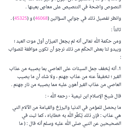
النصوص واضحة في التنصيص على معاصٍ بعينها .
وانظر تفصيل ذلك في جوابي السؤالين (
46068
) و (
45325
) .
ثالثاً :
ومن حكمة الله تعالى أنه لم يجعل الميزان أول موت العبد ؛
ويبدو لنا بعض الحكَم من ذلك نرجو أن تكون موافقة للصواب
:
1. أنه يُخفف حِمل السيئات على العاصي بما يصيبه من عذاب
القبر ؛ تخفيفاً عنه من عذاب جهنم ، ولا شك أن ما يصيب
العاصي من عذاب القبر أهون عليه مما يصيبه من نار جهنم .
قال شيخ الإسلام ابن تيمية - رحمه الله - :
ما يحصل للمؤمن في الدنيا والبرزخ والقيامة من الآلام التي
هي عذاب : فإن ذلك يُكفِّر الله به خطاياه ، كما ثبت في
الصحيحين عن النبي صلى الله عليه وسلم أنه قال : ( ما