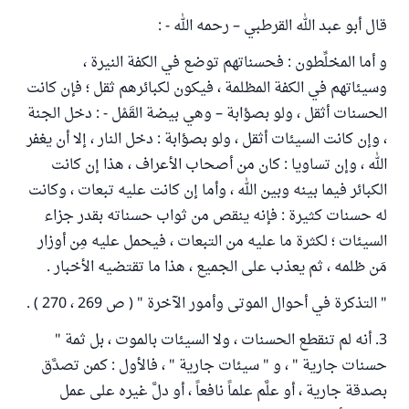
قال أبو عبد الله القرطبي – رحمه الله - :
و أما المخلِّطون : فحسناتهم توضع في الكفة النيرة ،
وسيئاتهم في الكفة المظلمة ، فيكون لكبائرهم ثقل ؛ فإن كانت
الحسنات أثقل ، ولو بصؤابة – وهي بيضة القَمْل - : دخل الجنة
، وإن كانت السيئات أثقل ، ولو بصؤابة : دخل النار ، إلا أن يغفر
الله ، وإن تساويا : كان من أصحاب الأعراف ، هذا إن كانت
الكبائر فيما بينه وبين الله ، وأما إن كانت عليه تبعات ، وكانت
له حسنات كثيرة : فإنه ينقص من ثواب حسناته بقدر جزاء
السيئات ؛ لكثرة ما عليه من التبعات ، فيحمل عليه مِن أوزار
مَن ظلمه ، ثم يعذب على الجميع ، هذا ما تقتضيه الأخبار .
" التذكرة في أحوال الموتى وأمور الآخرة " ( ص 269 ، 270 ) .
3. أنه لم تنقطع الحسنات ، ولا السيئات بالموت ، بل ثمة "
حسنات جارية " ، و " سيئات جارية " ، فالأول : كمن تصدَّق
بصدقة جارية ، أو علَّم علماً نافعاً ، أو دلَّ غيره على عمل