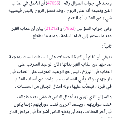
وتجد في جواب السؤال رقم : (
47055
) أن الأصل في عذاب
القبر ونعيمه أنه على الروح ، وقد تتصل الروح بالبدن فيصيبه
شيء من العذاب أو النعيم .
وفي جواب السؤالين (
7862
) و (
21212
) بيان أن عذاب القبر
منه ما يستمر إلى قيام الساعة ، ومنه ما ينقطع .
ثانياً :
ينبغي أن يُعْلم أن كثرة الحسنات على السيئات ليست بمنجية
صاحبَها من عذاب القبر بذاتها ؛ لأن الوعيد المترتب على
العذاب في البرزخ ، ليس هو الوعيد المترتب على العذاب في
نار جهنم ، وقد يأتي المسلم بسبب واحد من أسباب العذاب
في قبره ، فيعذَّب عليها ، وله أمثال الجبال من الحسنات .
والميزان الذي توزن به أعمال الناس فيشقى بعده طوائف
خفت موازينهم ، ويسعد آخرون ثقلت موزاينهم : إنما يكون
في آخر المطاف ، بعد أن يقطع الناس أشواطاً في مراحل الدار