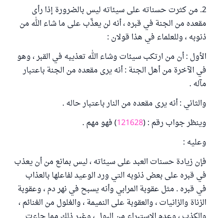
2. من كثرت حسناته على سيئاته ليس بالضرورة إذا رأى
مقعده من الجنة في قبره ، أنه لن يعذَّب على ما شاء الله من
ذنوبه ، وللعلماء في هذا قولان :
الأول : أن من ارتكب سيئات وشاء الله تعذيبه في القبر ، وهو
في الآخرة من أهل الجنة : أنه يرى مقعده من الجنة باعتبار
مآله .
والثاني : أنه يرى مقعده من النار باعتبار حاله .
وينظر جواب رقم : (
121628
) فهو مهم .
وعليه :
فإن زيادة حسنات العبد على سيئاته ، ليس بمانع من أن يعذب
في قبره على بعض ذنوبه التي ورد الوعيد لفاعلها بالعذاب
في قبره . مثل عقوبة المرابي وأنه يسبح في نهر دم ، وعقوبة
الزناة والزانيات ، والعقوبة على النميمة ، والغلول من الغنائم ،
والكذب ، وعدم الاستبراء من البول ، وغير ذلك مما جاءت