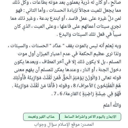
صالحٍ ، أو كان له ذرية يعملون بعد موته بطاعات ، وكل ذلك
مما يجعل للميت مجالاً لزيادة الحسنات ، وأما الثاني : فهو
لمن دلَّ غيره على عمل فاسد ، أو ابتدع بدعة ، وغير ذلك مما
تجري سيئات أعمالهم على فاعلها ، وعلى الميت ، الذي كان
سبباً في فعل تلك السيئات والبدع .
وبه يُعلم أنه ليس بالموت يقف " عدَّاد " الحسنات ، والسيئات ،
ولذا نرى عظيم الحكمة في عدم اعتبار الميزان أول موت
المسلم ، بل لا يكون ذلك إلا في آخر المطاف ، وبعدها يكون
دخول الجنة ، أو النار ، وعندها يمكن للمسلم أن يفهم معنى
قوله تعالى ( وَالْوَزْنُ يَوْمَئِذٍ الْحَقُّ فَمَنْ ثَقُلَتْ مَوَازِينُهُ فَأُولَئِكَ
هُمُ الْمُفْلِحُونَ ) الأعراف/ 8 ، وقوله ( فَأَمَّا مَنْ ثَقُلَتْ مَوَازِينُهُ .
فَهُوَ فِي عِيشَةٍ رَاضِيَةٍ ) القارعة/ 6 ، 7 .
والله أعلم
الإيمان باليوم الآخر وأشراط الساعة
عذاب القبر ونعيمه
المصدر
:
موقع الإسلام سؤال وجواب